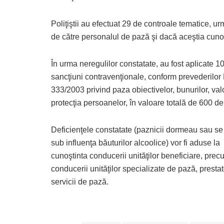
Poliţiştii au efectuat 29 de controale tematice, u
de către personalul de pază şi dacă aceştia cunos
În urma neregulilor constatate, au fost aplicate 1
sancţiuni contravenţionale, conform prevederilor 
333/2003 privind paza obiectivelor, bunurilor, valo
protecţia persoanelor, în valoare totală de 600 de 
Deficienţele constatate (paznicii dormeau sau se
sub influenţa băuturilor alcoolice) vor fi aduse la
cunoştinta conducerii unităţilor beneficiare, prec
conducerii unităţilor specializate de pază, presta
servicii de pază.