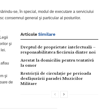
rmărindu-se, în special, modul de executare a serviciului
c consemnul general şi particular al posturilor.
0
Articole
Similare
Legii
rilor şi
Dreptul de proprietate intelectuală –
lei.
responsabilitatea fiecăruia dintre noi
Arestat la domiciliu pentru tentativă
 aflau
la omor
Restricții de circulație pe perioada
um şi
desfășurării paradei Muzicilor
toare de
Militare