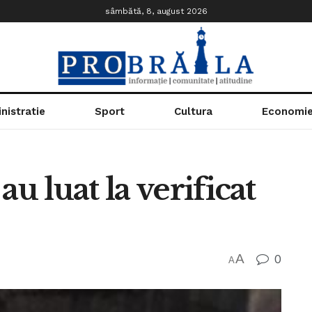
sâmbătă, 8, august 2026
nistratie
Sport
Cultura
Economi
 au luat la verificat
A
0
A