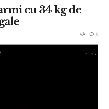
armi cu 34 kg de
egale
A
0
A