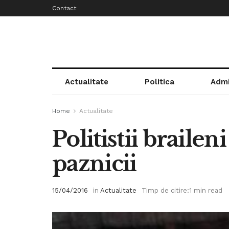
Contact
Actualitate
Politica
Admi
Home
Actualitate
Politistii braileni
paznicii
15/04/2016
in
Actualitate
Timp de citire:1 min read