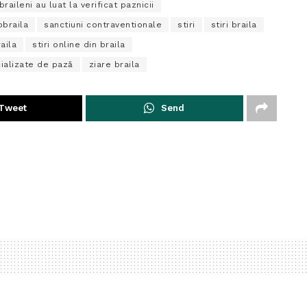
 braileni au luat la verificat paznicii
obraila
sanctiuni contraventionale
stiri
stiri braila
raila
stiri online din braila
cializate de pază
ziare braila
Tweet
Send