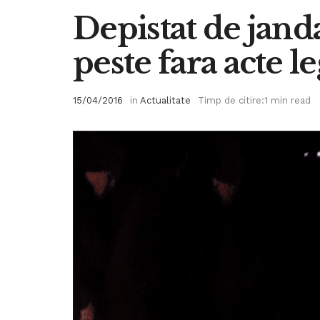
Depistat de jand
peste fara acte l
15/04/2016
in
Actualitate
Timp de citire:1 min read