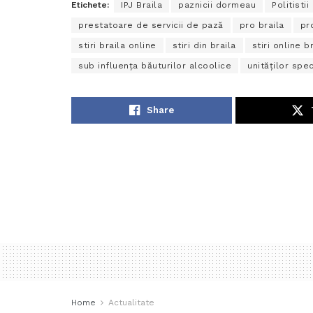
Etichete:
IPJ Braila
paznicii dormeau
Politistii
prestatoare de servicii de pază
pro braila
pr
stiri braila online
stiri din braila
stiri online b
sub influenţa băuturilor alcoolice
unităţilor spe
Share
Home
Actualitate