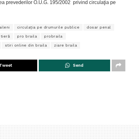
ea prevederilor O.U.G. 195/2002 privind circulaţia pe
aileni
circulaţia pe drumurile publice
dosar penal
utieră
pro braila
probraila
stiri online din braila
ziare braila
Tweet
Send