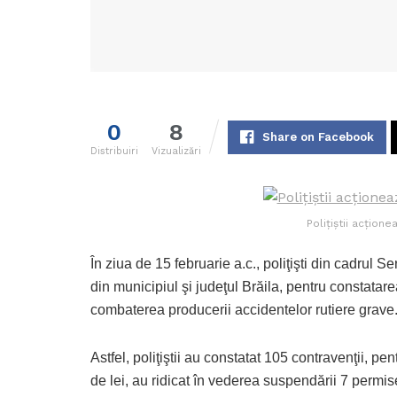
0
8
Share on Facebook
Distribuiri
Vizualizări
Poliţiştii acţion
În ziua de 15 februarie a.c., poliţişti din cadrul Se
din municipiul şi judeţul Brăila, pentru constatarea
combaterea producerii accidentelor rutiere grave
Astfel, poliţiştii au constatat 105 contravenţii, pe
de lei, au ridicat în vederea suspendării 7 permise