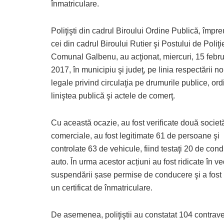
înmatriculare.
Poliţişti din cadrul Biroului Ordine Publică, împr
cei din cadrul Biroului Rutier şi Postului de Poliţi
Comunal Galbenu, au acţionat, miercuri, 15 febru
2017, în municipiu şi judeţ, pe linia respectării n
legale privind circulaţia pe drumurile publice, ord
liniştea publică şi actele de comerţ.
Cu această ocazie, au fost verificate două societă
comerciale, au fost legitimate 61 de persoane şi
controlate 63 de vehicule, fiind testaţi 20 de cond
auto. În urma acestor acțiuni au fost ridicate în v
suspendării șase permise de conducere şi a fost 
un certificat de înmatriculare.
De asemenea, poliţiştii au constatat 104 contraven