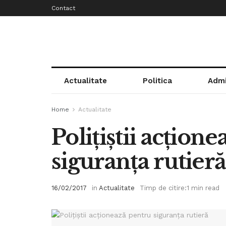
Contact
Actualitate
Politica
Admi
Home
Actualitate
Poliţiştii acţion
siguranţa rutieră
16/02/2017
in
Actualitate
Timp de citire:1 min read