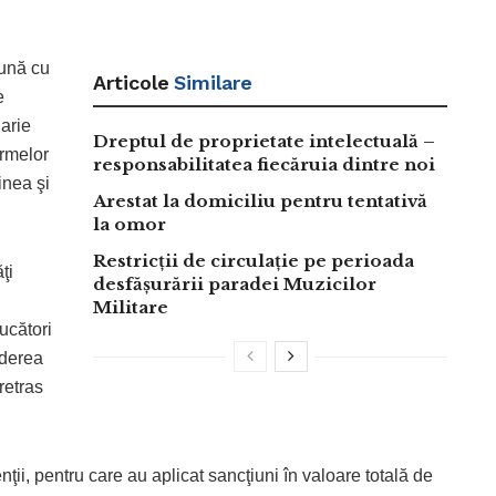
eună cu
Articole
Similare
e
arie
Dreptul de proprietate intelectuală –
ormelor
responsabilitatea fiecăruia dintre noi
inea şi
Arestat la domiciliu pentru tentativă
la omor
Restricții de circulație pe perioada
ţi
desfășurării paradei Muzicilor
Militare
ucători
ederea
retras
ţii, pentru care au aplicat sancţiuni în valoare totală de