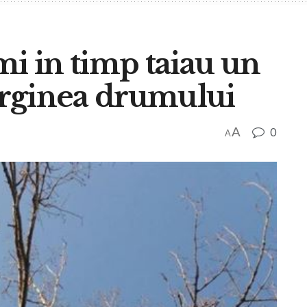
mi in timp taiau un
rginea drumului
A
0
A