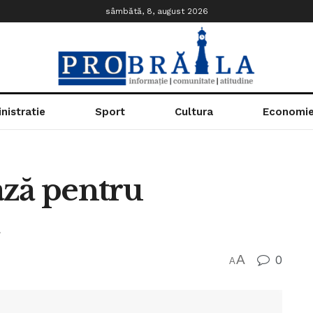
sâmbătă, 8, august 2026
nistratie
Sport
Cultura
Economi
ează pentru
A
0
A