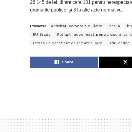
28.145 de lei, dintre care 101 pentru nerespectar
drumurile publice, şi 3 la alte acte normative.
Etichete:
activitati comerciale ilicite
braila
br
IPJ Braila
Poliţiştii acţionează pentru siguranţa r
retras un certificat de înmatriculare
stiri online
Share