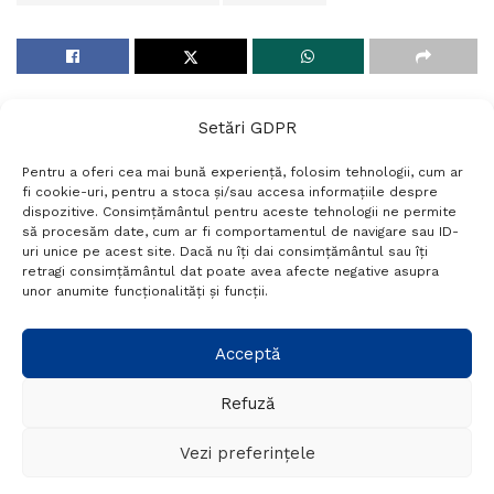
Setări GDPR
Pentru a oferi cea mai bună experiență, folosim tehnologii, cum ar
fi cookie-uri, pentru a stoca și/sau accesa informațiile despre
dispozitive. Consimțământul pentru aceste tehnologii ne permite
să procesăm date, cum ar fi comportamentul de navigare sau ID-
uri unice pe acest site. Dacă nu îți dai consimțământul sau îți
Termeni si conditii
Politică de confidențialitate
retragi consimțământul dat poate avea afecte negative asupra
Politica cookies
Setări GDPR
Contact
unor anumite funcționalități și funcții.
Telefon:
+40 788 760 194
Acceptă
Refuză
© Probr.ro 2022. Created by
I
MCreative.ro
.
Vezi preferințele