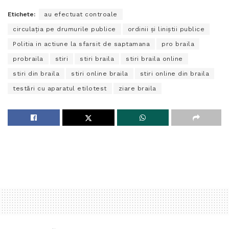
Etichete:
au efectuat controale
circulaţia pe drumurile publice
ordinii şi liniştii publice
Politia in actiune la sfarsit de saptamana
pro braila
probraila
stiri
stiri braila
stiri braila online
stiri din braila
stiri online braila
stiri online din braila
testări cu aparatul etilotest
ziare braila