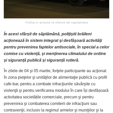
Politia in actiune la sfarsit de saptamana
În acest sfârşit de săptămână, poliţiştii brăileni
acţionează în sistem integrat şi desfăşoară activităţi
pentru prevenirea faptelor antisociale, în special a celor
comise cu violenţă, şi menţinerea climatului de ordine
şi siguranţă publică şi siguranţă rutieră.
În zilele de 04 şi 05 martie, forţele participante au acţionat
în zona pieţelor şi unităţilor de alimentaţie publică cu profil
cafe-bar, pentru a combate infracţiunile săvârşite cu
violenţă şi pentru verificarea modului în care își desfășoară
activitatea societățile comerciale, precum şi pentru
prevenirea şi combaterea comiterii de infracţiuni sau
contravenţii, inclusiv la regimul armelor şi muniţiilor şi la