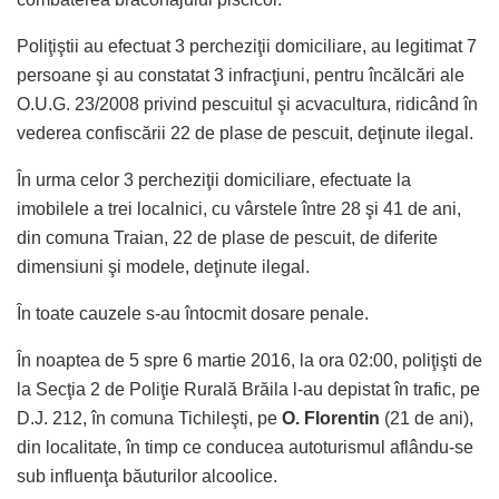
Poliţiştii au efectuat 3 percheziţii domiciliare, au legitimat 7
persoane şi au constatat 3 infracţiuni, pentru încălcări ale
O.U.G. 23/2008 privind pescuitul şi acvacultura, ridicând în
vederea confiscării 22 de plase de pescuit, deţinute ilegal.
În urma celor 3 percheziţii domiciliare, efectuate la
imobilele a trei localnici, cu vârstele între 28 şi 41 de ani,
din comuna Traian, 22 de plase de pescuit, de diferite
dimensiuni şi modele, deţinute ilegal.
În toate cauzele s-au întocmit dosare penale.
În noaptea de 5 spre 6 martie 2016, la ora 02:00, poliţişti de
la Secţia 2 de Poliţie Rurală Brăila l-au depistat în trafic, pe
D.J. 212, în comuna Tichileşti, pe
O. Florentin
(21 de ani),
din localitate, în timp ce conducea autoturismul aflându-se
sub influenţa băuturilor alcoolice.