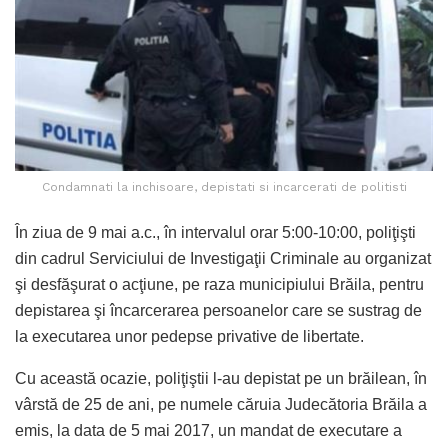
Condamnati la inchisoare, depistati si incarcerati de politisti
În ziua de 9 mai a.c., în intervalul orar 5:00-10:00, poliţişti
din cadrul Serviciului de Investigaţii Criminale au organizat
şi desfăşurat o acţiune, pe raza municipiului Brăila, pentru
depistarea şi încarcerarea persoanelor care se sustrag de
la executarea unor pedepse privative de libertate.
Cu această ocazie, poliţiştii l-au depistat pe un brăilean, în
vârstă de 25 de ani, pe numele căruia Judecătoria Brăila a
emis, la data de 5 mai 2017, un mandat de executare a