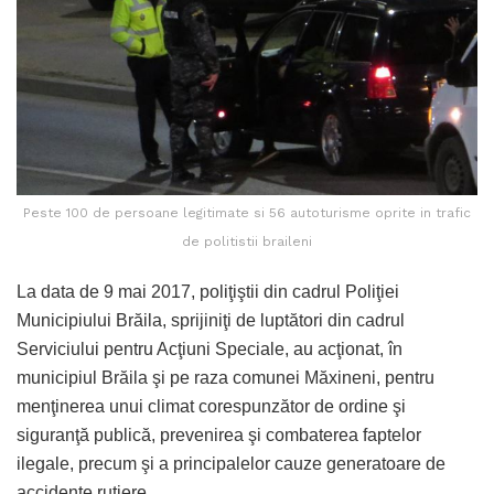
Peste 100 de persoane legitimate si 56 autoturisme oprite in trafic
de politistii braileni
La data de 9 mai 2017, poliţiştii din cadrul Poliţiei
Municipiului Brăila, sprijiniţi de luptători din cadrul
Serviciului pentru Acţiuni Speciale, au acţionat, în
municipiul Brăila şi pe raza comunei Măxineni, pentru
menţinerea unui climat corespunzător de ordine şi
siguranţă publică, prevenirea şi combaterea faptelor
ilegale, precum şi a principalelor cauze generatoare de
accidente rutiere.