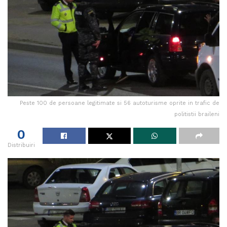
Peste 100 de persoane legitimate si 56 autoturisme oprite in trafic de
politistii braileni
0
Distribuiri