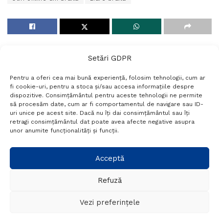
Setări GDPR
Pentru a oferi cea mai bună experiență, folosim tehnologii, cum ar
fi cookie-uri, pentru a stoca și/sau accesa informațiile despre
dispozitive. Consimțământul pentru aceste tehnologii ne permite
să procesăm date, cum ar fi comportamentul de navigare sau ID-
uri unice pe acest site. Dacă nu îți dai consimțământul sau îți
Termeni si conditii
Politică de confidențialitate
retragi consimțământul dat poate avea afecte negative asupra
Politica cookies
Setări GDPR
Contact
unor anumite funcționalități și funcții.
Telefon:
+40 788 760 194
Acceptă
Refuză
© Probr.ro 2022. Created by
I
MCreative.ro
.
Vezi preferințele