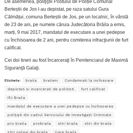
De asemenea, poliţiştii Postului de Poliție Comunal
Berteștii de Jos l-au depistat, pe raza satului Gura
Călmățui, comuna Berteștii de Jos, pe un localnic, în vârstă
de 23 de ani, pe numele căruia Judecătoria Brăila a emis,
marți, 9 mai 2017, mandatul de executare a unei pedepse
cu închisoarea de 2 ani, pentru comiterea infracţiunii de furt
calificat.
Cei doi tineri au fost încarceraţi în Penitenciarul de Maximă
Siguranţă Galaţi.
Etichete:
braila
braileni
Condamnati la inchisoare
depistati si incarcerati de politisti
furt calificat
IPJ Braila
mandatul de executare a unei pedepse cu închisoarea
poliţişti din cadrul Serviciului de Investigaţii Criminale
pro braila
probraila
stiri braila
stiri din braila
stiri online din braila
ziare braila