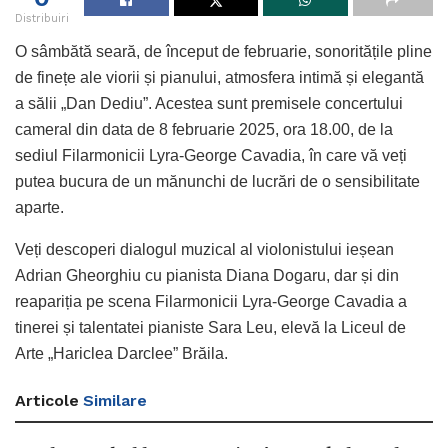
Distribuiri
O sâmbătă seară, de început de februarie, sonoritățile pline
de finețe ale viorii și pianului, atmosfera intimă și elegantă
a sălii „Dan Dediu”. Acestea sunt premisele concertului
cameral din data de 8 februarie 2025, ora 18.00, de la
sediul Filarmonicii Lyra-George Cavadia, în care vă veți
putea bucura de un mănunchi de lucrări de o sensibilitate
aparte.
Veți descoperi dialogul muzical al violonistului ieșean
Adrian Gheorghiu cu pianista Diana Dogaru, dar și din
reapariția pe scena Filarmonicii Lyra-George Cavadia a
tinerei și talentatei pianiste Sara Leu, elevă la Liceul de
Arte „Hariclea Darclee” Brăila.
Articole
Similare