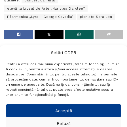
Etichete:
Concert cameral
elevă la Liceul de Arte „Hariclea Darclee”
Filarmonica „Lyra – George Cavadia”
pianiste Sara Leu
Setări GDPR
Pentru a oferi cea mai bună experiență, folosim tehnologii, cum ar
fi cookie-uri, pentru a stoca și/sau accesa informațiile despre
dispozitive. Consimțământul pentru aceste tehnologii ne permite
să procesăm date, cum ar fi comportamentul de navigare sau ID-
uri unice pe acest site. Dacă nu îți dai consimțământul sau îți
Termeni si conditii
Politică de confidențialitate
retragi consimțământul dat poate avea afecte negative asupra
Politica cookies
Setări GDPR
Contact
unor anumite funcționalități și funcții.
Telefon:
+40 788 760 194
Acceptă
Refuză