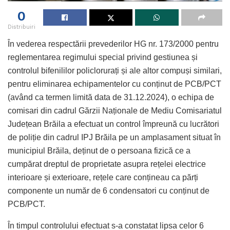
0
Distribuiri
În vederea respectării prevederilor HG nr. 173/2000 pentru
reglementarea regimului special privind gestiunea și
controlul bifenililor policlorurați și ale altor compuși similari,
pentru eliminarea echipamentelor cu conținut de PCB/PCT
(având ca termen limită data de 31.12.2024), o echipa de
comisari din cadrul Gărzii Naționale de Mediu Comisariatul
Județean Brăila a efectuat un control împreună cu lucrători
de poliție din cadrul IPJ Brăila pe un amplasament situat în
municipiul Brăila, deținut de o persoana fizică ce a
cumpărat dreptul de proprietate asupra rețelei electrice
interioare și exterioare, rețele care conțineau ca părți
componente un număr de 6 condensatori cu conținut de
PCB/PCT.
În timpul controlului efectuat s-a constatat lipsa celor 6