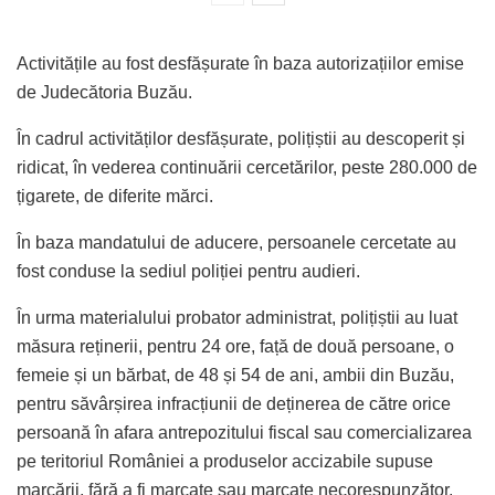
Activitățile au fost desfășurate în baza autorizațiilor emise
de Judecătoria Buzău.
În cadrul activităților desfășurate, polițiștii au descoperit și
ridicat, în vederea continuării cercetărilor, peste 280.000 de
țigarete, de diferite mărci.
În baza mandatului de aducere, persoanele cercetate au
fost conduse la sediul poliției pentru audieri.
În urma materialului probator administrat, polițiștii au luat
măsura reținerii, pentru 24 ore, față de două persoane, o
femeie și un bărbat, de 48 și 54 de ani, ambii din Buzău,
pentru săvârșirea infracțiunii de deținerea de către orice
persoană în afara antrepozitului fiscal sau comercializarea
pe teritoriul României a produselor accizabile supuse
marcării, fără a fi marcate sau marcate necorespunzător.