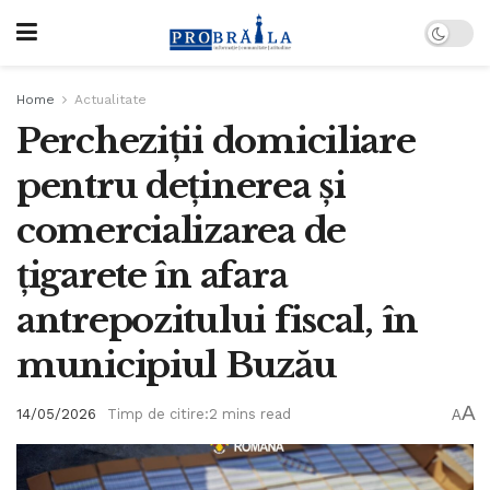
Home
Actualitate
Percheziţii domiciliare
pentru deţinerea şi
comercializarea de
ţigarete în afara
antrepozitului fiscal, în
municipiul Buzău
A
14/05/2026
Timp de citire:2 mins read
A