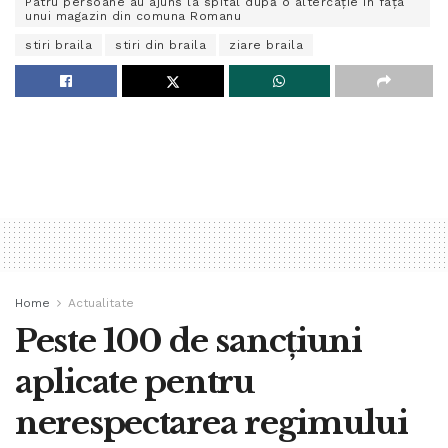
Patru persoane au ajuns la spital după o altercație în fața
unui magazin din comuna Romanu
stiri braila
stiri din braila
ziare braila
Home
Actualitate
Peste 100 de sancțiuni
aplicate pentru
nerespectarea regimului