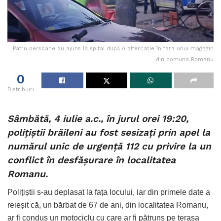
Patru persoane au ajuns la spital după o altercație în fața unui magazin
din comuna Romanu
0
Distribuiri
Sâmbătă, 4 iulie a.c., în jurul orei 19:20,
polițiștii brăileni au fost sesizați prin apel la
numărul unic de urgență 112 cu privire la un
conflict în desfășurare în localitatea
Romanu.
Polițiștii s-au deplasat la fața locului, iar din primele date a
reieșit că, un bărbat de 67 de ani, din localitatea Romanu,
ar fi condus un motociclu cu care ar fi pătruns pe terasa