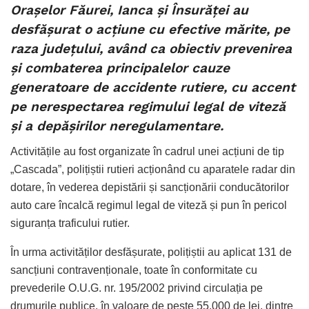
Orașelor Făurei, Ianca și Însurăței au
desfășurat o acțiune cu efective mărite, pe
raza județului, având ca obiectiv prevenirea
și combaterea principalelor cauze
generatoare de accidente rutiere, cu accent
pe nerespectarea regimului legal de viteză
și a depășirilor neregulamentare.
Activitățile au fost organizate în cadrul unei acțiuni de tip
„Cascada”, polițiștii rutieri acționând cu aparatele radar din
dotare, în vederea depistării și sancționării conducătorilor
auto care încalcă regimul legal de viteză și pun în pericol
siguranța traficului rutier.
În urma activităților desfășurate, polițiștii au aplicat 131 de
sancțiuni contravenționale, toate în conformitate cu
prevederile O.U.G. nr. 195/2002 privind circulația pe
drumurile publice, în valoare de peste 55.000 de lei, dintre