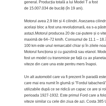
general. Producția totală a lui Model T a fost
de 15.007.034 de bucăți (în 19 ani).
Motorul avea 2.9 litri și 4 cilindri. Asezarea cilindr
același bloc a fost una revoluționară, ea s-a păstr
astazi.Motorul producea 20 de cai-putere și o vit
maximă de 64–72 km/h. Consumul de 11.1 – 18.7 l
100 km este unul remarcabil chiar și în zilele noa
Motorul funcționa și cu gazolină sau etanol. Mode
fost un model cu transmisie pe față cu ax planetar
viteze din care una este pentru mers înapoi.
Un alt automobil care va fi prezent în paradă est
care mai era numit în glumă și ”Fordul tabacheră”,
utilizabile după ce se ridică un capac ce are și r
perioada 1927-1932. Este primul Ford care a folo
viteze similar cu cele din ziua de azi. Costa 385 