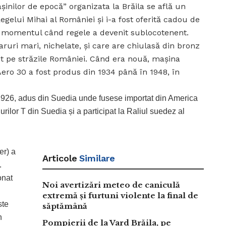
inilor de epocă” organizata la Brăila se află un
Regelui Mihai al României și i-a fost oferită cadou de
n momentul când regele a devenit sublocotenent.
aruri mari, nichelate, și care are chiulasă din bronz
nt pe străzile României. Când era nouă, mașina
ero 30 a fost produs din 1934 până în 1948, în
in 1926, adus din Suedia unde fusese importat din America
urilor T din Suedia și a participat la Raliul suedez al
er) a
Articole
Similare
.
onat
Noi avertizări meteo de caniculă
extremă și furtuni violente la final de
ste
săptămână
n
Pompierii de la Vard Brăila, pe