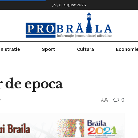
joi, 6, august 2026
nistratie
Sport
Cultura
Economi
r de epoca
A
0
d
A