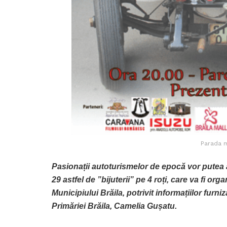
Parada m
Pasionații autoturismelor de epocă vor putea a
29 astfel de ”bijuterii” pe 4 roți, care va fi org
Municipiului Brăila, potrivit informațiilor furni
Primăriei Brăila, Camelia Gușatu.