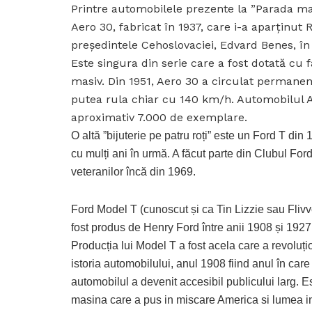
Printre automobilele prezente la ”Parada maș
Aero 30, fabricat în 1937, care i-a aparținut 
președintele Cehoslovaciei, Edvard Benes, î
Este singura din serie care a fost dotată cu f
masiv. Din 1951, Aero 30 a circulat permane
putea rula chiar cu 140 km/h. Automobilul A
aproximativ 7.000 de exemplare.
O altă ”bijuterie pe patru roți” este un Ford T d
cu mulți ani în urmă. A făcut parte din Clubul Ford
veteranilor încă din 1969.
Ford Model T (cunoscut și ca Tin Lizzie sau Flivv
fost produs de Henry Ford între anii 1908 și 1927
Producția lui Model T a fost acela care a revoluți
istoria automobilului, anul 1908 fiind anul în care
automobilul a devenit accesibil publicului larg. E
masina care a pus in miscare America si lumea i