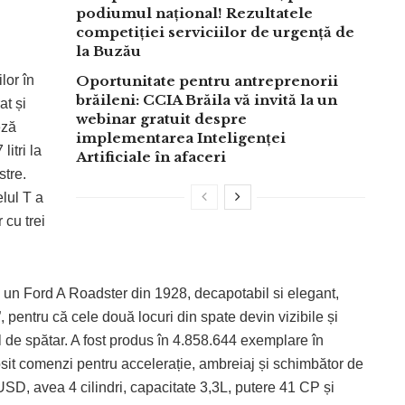
podiumul național! Rezultatele
competiției serviciilor de urgență de
la Buzău
ilor în
Oportunitate pentru antreprenorii
brăileni: CCIA Brăila vă invită la un
at și
webinar gratuit despre
eză
implementarea Inteligenței
itri la
Artificiale în afaceri
stre.
lul T a
 cu trei
e un Ford A Roadster din 1928, decapotabil si elegant,
 pentru că cele două locuri din spate devin vizibile și
ol de spătar. A fost produs în 4.858.644 exemplare în
sit comenzi pentru accelerație, ambreiaj și schimbător de
USD, avea 4 cilindri, capacitate 3,3L, putere 41 CP și