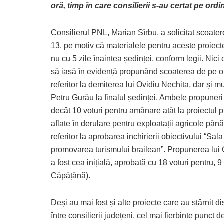
oră, timp în care consilierii s-au certat pe ordi
Consilierul PNL, Marian Sîrbu, a solicitat scoater
13, pe motiv că materialele pentru aceste proiecte 
nu cu 5 zile înaintea ședinței, conform legii. Nici 
să iasă în evidență propunând scoaterea de pe or
referitor la demiterea lui Ovidiu Nechita, dar și m
Petru Gurău la finalul ședinței. Ambele propuneri a
decât 10 voturi pentru amânare atât la proiectul 
aflate în derulare pentru exploatații agricole până
referitor la aprobarea inchirierii obiectivului “Sa
promovarea turismului brailean”. Propunerea lui Co
a fost cea inițială, aprobată cu 18 voturi pentru,
Căpățână).
Deși au mai fost și alte proiecte care au stârnit di
între consilierii județeni, cel mai fierbinte punct d