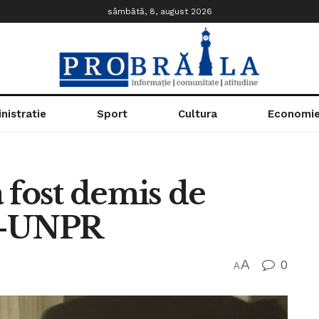
sâmbătă, 8, august 2026
nistratie
Sport
Cultura
Economi
 fost demis de
D-UNPR
A
0
A