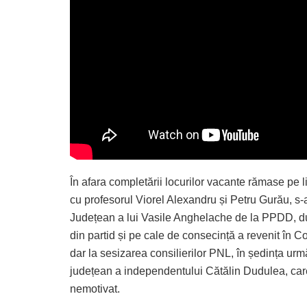
În afara completării locurilor vacante rămase pe l
cu profesorul Viorel Alexandru și Petru Gurău, s-a
Județean a lui Vasile Anghelache de la PPDD, după
din partid și pe cale de consecință a revenit în Co
dar la sesizarea consilierilor PNL, în ședința urm
județean a independentului Cătălin Dudulea, care 
nemotivat.