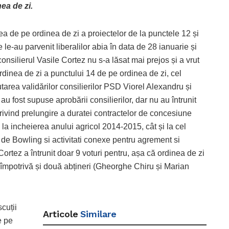
nea de zi.
ea de pe ordinea de zi a proiectelor de la punctele 12 și
le-au parvenit liberalilor abia în data de 28 ianuarie și
consilierul Vasile Cortez nu s-a lăsat mai prejos și a vrut
dinea de zi a punctului 14 de pe ordinea de zi, cel
utarea validărilor consilierilor PSD Viorel Alexandru și
u fost supuse aprobării consilierilor, dar nu au întrunit
privind prelungire a duratei contractelor de concesiune
 la incheierea anului agricol 2014-2015, cât și la cel
la de Bowling si activitati conexe pentru agrement si
rtez a întrunit doar 9 voturi pentru, așa că ordinea de zi
 9 împotrivă și două abțineri (Gheorghe Chiru și Marian
scuții
Articole
Similare
e pe