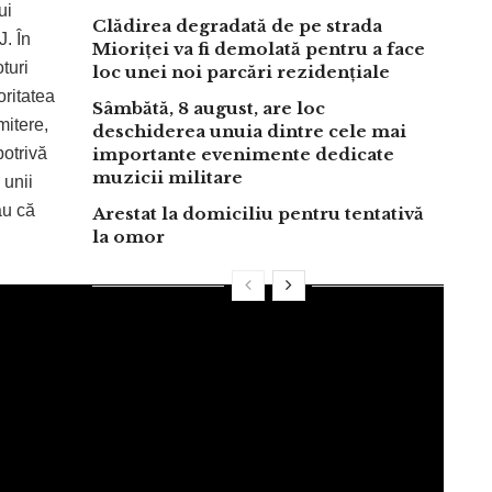
ui
Clădirea degradată de pe strada
J. În
Mioriței va fi demolată pentru a face
turi
loc unei noi parcări rezidențiale
oritatea
Sâmbătă, 8 august, are loc
itere,
deschiderea unuia dintre cele mai
potrivă
importante evenimente dedicate
muzicii militare
 unii
au că
Arestat la domiciliu pentru tentativă
la omor