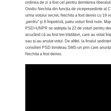
ordinea de zi a fost cel pentru demiterea liberalul
Ovidiu Nechita din funcția de vicepreședinte al C
urma votului secret, Nechita a fost demis cu 19 vo
„pentru” şi 8 împotrivă, patru voturi fiind nule. Maj
PSD+UNPR se aștepta la 22 de voturi pentru dem
acuzând că au fost trei trădători, care au votat îm
sau și-au anulat votul. De altfel, la finalul ședinței
consilieri PSD trimiteau SMS-uri prin care anunț
Nechita a fost demis.