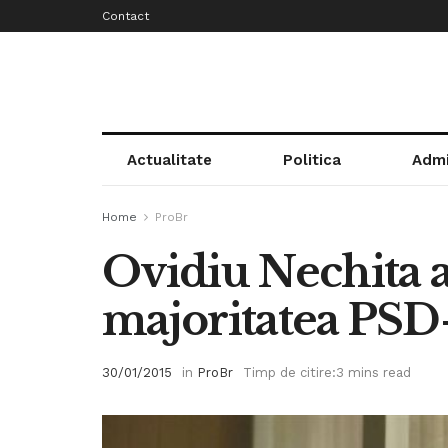
Contact
Actualitate
Politica
Admi
Home
ProBr
Ovidiu Nechita a
majoritatea PS
30/01/2015
in
ProBr
Timp de citire:3 mins read