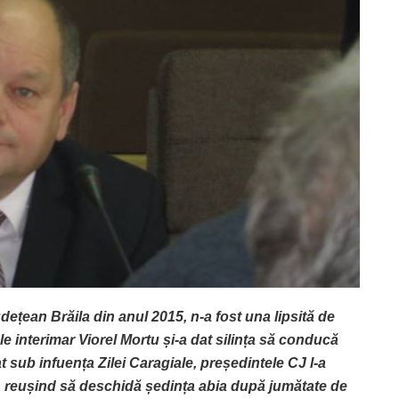
dețean Brăila din anul 2015, n-a fost una lipsită de
le interimar Viorel Mortu și-a dat silința să conducă
at sub infuența Zilei Caragiale, președintele CJ l-a
, reușind să deschidă ședința abia după jumătate de