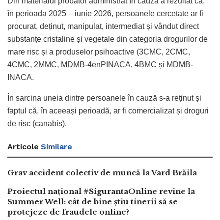
Din materialul probator administrat în cauză a rezultat că,
în perioada 2025 – iunie 2026, persoanele cercetate ar fi
procurat, deținut, manipulat, intermediat și vândut direct
substanțe cristaline și vegetale din categoria drogurilor de
mare risc și a produselor psihoactive (3CMC, 2CMC,
4CMC, 2MMC, MDMB-4enPINACA, 4BMC și MDMB-
INACA.
În sarcina uneia dintre persoanele în cauză s-a reținut și
faptul că, în aceeași perioadă, ar fi comercializat și droguri
de risc (canabis).
Articole
Similare
Grav accident colectiv de muncă la Vard Brăila
Proiectul național #SigurantaOnline revine la
Summer Well: cât de bine știu tinerii să se
protejeze de fraudele online?