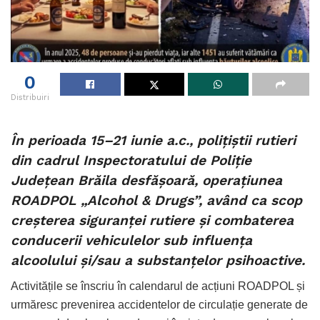
0
Distribuiri
În perioada 15–21 iunie a.c., polițiștii rutieri
din cadrul Inspectoratului de Poliție
Județean Brăila desfășoară, operațiunea
ROADPOL „Alcohol & Drugs”, având ca scop
creșterea siguranței rutiere și combaterea
conducerii vehiculelor sub influența
alcoolului și/sau a substanțelor psihoactive.
Activitățile se înscriu în calendarul de acțiuni ROADPOL și
urmăresc prevenirea accidentelor de circulație generate de