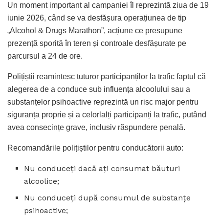
Un moment important al campaniei îl reprezintă ziua de 19
iunie 2026, când se va desfășura operațiunea de tip
„Alcohol & Drugs Marathon”, acțiune ce presupune
prezență sporită în teren și controale desfășurate pe
parcursul a 24 de ore.
Polițiștii reamintesc tuturor participanților la trafic faptul că
alegerea de a conduce sub influența alcoolului sau a
substanțelor psihoactive reprezintă un risc major pentru
siguranța proprie și a celorlalți participanți la trafic, putând
avea consecințe grave, inclusiv răspundere penală.
Recomandările polițiștilor pentru conducătorii auto:
Nu conduceți dacă ați consumat băuturi
alcoolice;
Nu conduceți după consumul de substanțe
psihoactive;