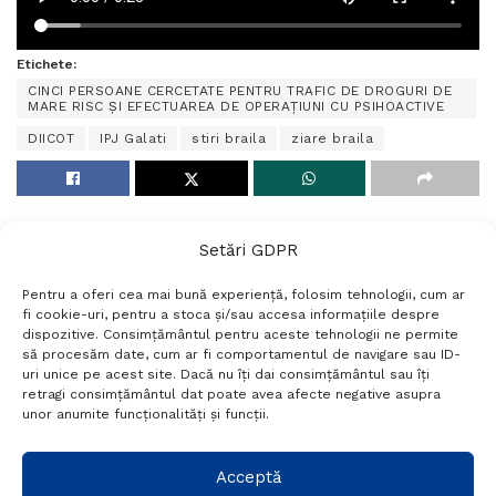
Etichete:
CINCI PERSOANE CERCETATE PENTRU TRAFIC DE DROGURI DE
MARE RISC ȘI EFECTUAREA DE OPERAȚIUNI CU PSIHOACTIVE
DIICOT
IPJ Galati
stiri braila
ziare braila
Setări GDPR
Pentru a oferi cea mai bună experiență, folosim tehnologii, cum ar
fi cookie-uri, pentru a stoca și/sau accesa informațiile despre
dispozitive. Consimțământul pentru aceste tehnologii ne permite
să procesăm date, cum ar fi comportamentul de navigare sau ID-
uri unice pe acest site. Dacă nu îți dai consimțământul sau îți
Termeni si conditii
Politică de confidențialitate
retragi consimțământul dat poate avea afecte negative asupra
Politica cookies
Setări GDPR
Contact
unor anumite funcționalități și funcții.
Telefon:
+40 788 760 194
Acceptă