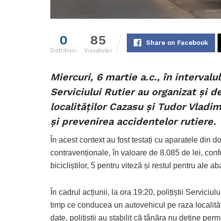
0
85
Share on Facebook
Distribuiri
Vizualizări
Miercuri, 6 martie a.c., în intervalu
Serviciului Rutier au organizat și d
localităților Cazasu și Tudor Vladim
și prevenirea accidentelor rutiere.
În acest context au fost testați cu aparatele din d
contravenționale, în valoare de 8.085 de lei, con
bicicliștilor, 5 pentru viteză și restul pentru ale aba
În cadrul acțiunii, la ora 19:20, polițiștii Serviciul
timp ce conducea un autovehicul pe raza localității
date, polițiștii au stabilit că tânăra nu deține pe