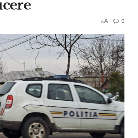
ucere
A
0
d
A