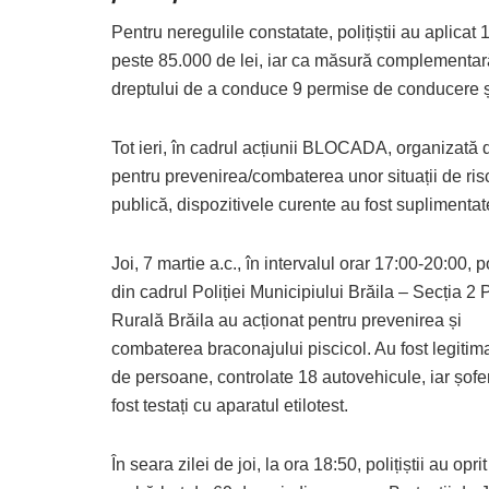
Pentru neregulile constatate, polițiștii au aplicat
peste 85.000 de lei, iar ca măsură complementară 
dreptului de a conduce 9 permise de conducere și a
Tot ieri, în cadrul acțiunii BLOCADA, organizată d
pentru prevenirea/combaterea unor situații de ris
publică, dispozitivele curente au fost suplimentat
Joi, 7 martie a.c., în intervalul orar 17:00-20:00, po
din cadrul Poliției Municipiului Brăila – Secția 2 P
Rurală Brăila au acționat pentru prevenirea și
combaterea braconajului piscicol. Au fost legitim
de persoane, controlate 18 autovehicule, iar șofer
fost testați cu aparatul etilotest.
În seara zilei de joi, la ora 18:50, polițiștii au oprit 