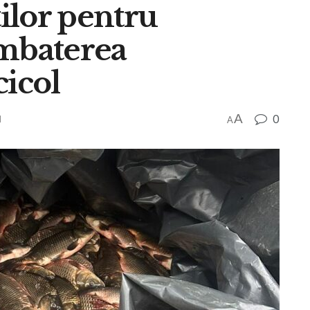
tilor pentru
ombaterea
cicol
A
0
d
A