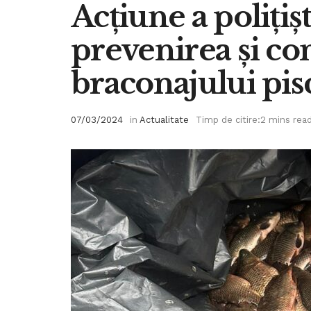
Acțiune a polițiș
prevenirea și c
braconajului pis
07/03/2024
in
Actualitate
Timp de citire:2 mins rea