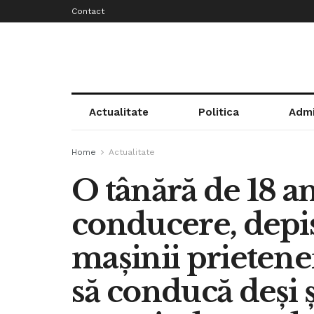
Contact
Actualitate
Politica
Admi
Home
Actualitate
O tânără de 18 an
conducere, depis
mașinii prietenei
să conducă deși ș