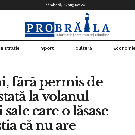
sâmbătă, 8, august 2026
nistratie
Sport
Cultura
Economi
i, fără permis de
tată la volanul
 sale care o lăsase
tia că nu are