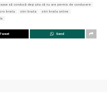
 lăsase să conducă deși știa că nu are permis de conducere
pro braila
stiri braila
stiri braila online
la
Tweet
Send