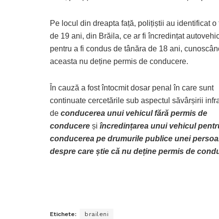
Pe locul din dreapta față, polițiștii au identificat o
de 19 ani, din Brăila, ce ar fi încredințat autovehi
pentru a fi condus de tânăra de 18 ani, cunoscân
aceasta nu deține permis de conducere.
În cauză a fost întocmit dosar penal în care sunt
continuate cercetările sub aspectul săvârșirii infra
de
conducerea unui vehicul fără permis de
conducere
și
încredințarea unui vehicul pentr
conducerea pe drumurile publice unei perso
despre care știe că nu deține permis de cond
Etichete:
braileni