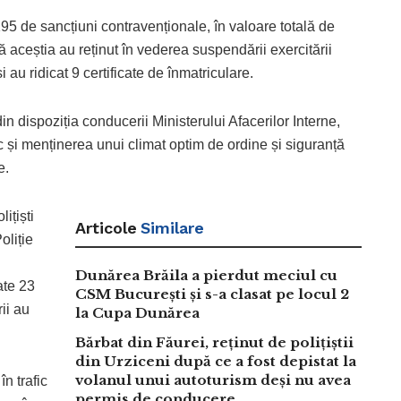
 195 de sancțiuni contravenționale, în valoare totală de
aceștia au reținut în vederea suspendării exercitării
u ridicat 9 certificate de înmatriculare.
in dispoziția conducerii Ministerului Afacerilor Interne,
c și menținerea unui climat optim de ordine și siguranță
e.
lițiști
Articole
Similare
oliție
Dunărea Brăila a pierdut meciul cu
ate 23
CSM București și s-a clasat pe locul 2
ii au
la Cupa Dunărea
Bărbat din Făurei, reținut de polițiștii
din Urziceni după ce a fost depistat la
volanul unui autoturism deși nu avea
în trafic
permis de conducere