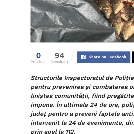
0
94
Share on Facebook
Distribuiri
Vizualizări
Structurile Inspectoratul de Poliț
pentru prevenirea și combaterea o
liniștea comunității, fiind pregătit
impune. În ultimele 24 de ore, poliți
județ pentru a preveni faptele antis
intervenit la 24 de evenimente, din
prin apel la 112.