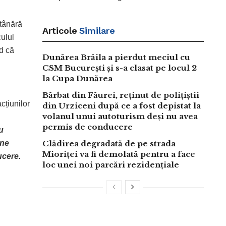
 tânără
Articole
Similare
culul
d că
Dunărea Brăila a pierdut meciul cu
CSM București și s-a clasat pe locul 2
la Cupa Dunărea
Bărbat din Făurei, reținut de polițiștii
cțiunilor
din Urziceni după ce a fost depistat la
volanul unui autoturism deși nu avea
permis de conducere
u
ane
Clădirea degradată de pe strada
Mioriței va fi demolată pentru a face
ucere.
loc unei noi parcări rezidențiale