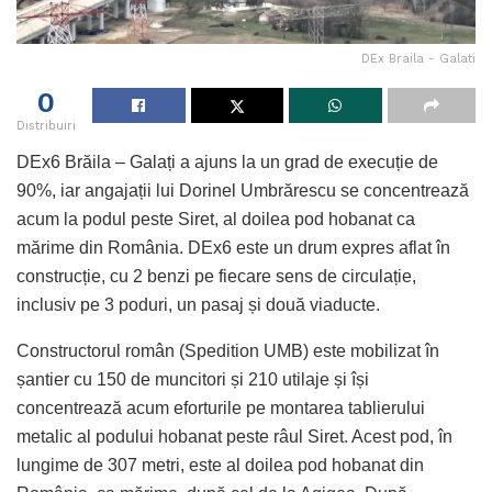
DEx Braila - Galati
0
Distribuiri
DEx6 Brăila – Galați a ajuns la un grad de execuție de
90%, iar angajații lui Dorinel Umbrărescu se concentrează
acum la podul peste Siret, al doilea pod hobanat ca
mărime din România. DEx6 este un drum expres aflat în
construcție, cu 2 benzi pe fiecare sens de circulație,
inclusiv pe 3 poduri, un pasaj și două viaducte.
Constructorul român (Spedition UMB) este mobilizat în
șantier cu 150 de muncitori și 210 utilaje și își
concentrează acum eforturile pe montarea tablierului
metalic al podului hobanat peste râul Siret. Acest pod, în
lungime de 307 metri, este al doilea pod hobanat din