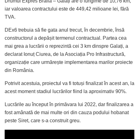
Drumul Expres Brăila – Galați are o lungime de 10,76 km,
iar valoarea contractului este de 449,42 milioane lei, fără
TVA.
DEx6 trebuia să fie gata anul trecut, în decembrie, însă
constructorul a depășit termenul contractual. Partea cea
mai grea a lucrării o reprezintă cei 3 km dinspre Galați, a
declarat Ionuț Ciurea, de la Asociația Pro Infrastructură,
organizație care urmărește implementarea marilor proiecte
din România.
Potrivit acestuia, proiectul va fi totuși finalizat în acest an, la
acest moment stadiul lucrărilor fiind la aproximativ 90%.
Lucrările au început în primăvara lui 2022, dar finalizarea a
fost amânată de mai multe ori din cauza podului hobanat
peste Siret, care s-a construit greu.