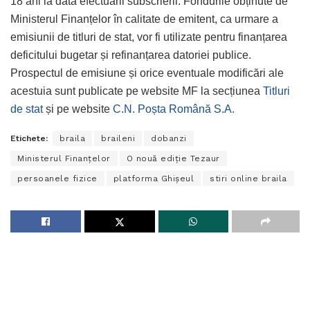
18 ani la data efectuării subscrierii. Fondurile obținute de
Ministerul Finanțelor în calitate de emitent, ca urmare a
emisiunii de titluri de stat, vor fi utilizate pentru finanțarea
deficitului bugetar și refinanțarea datoriei publice.
Prospectul de emisiune și orice eventuale modificări ale
acestuia sunt publicate pe website MF la secțiunea
Titluri
de stat
și pe website
C.N. Poșta Română S.A.
Etichete:
braila
braileni
dobanzi
Ministerul Finanțelor
O nouă ediție Tezaur
persoanele fizice
platforma Ghişeul
stiri online braila