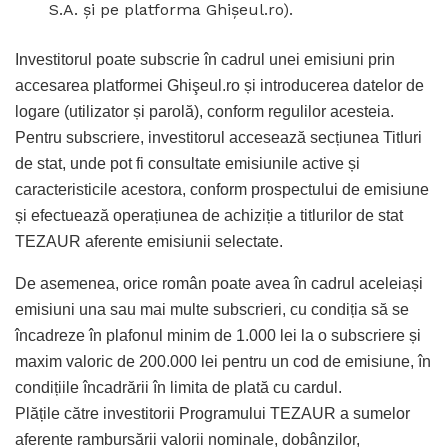
S.A. și pe platforma Ghișeul.ro).
Investitorul poate subscrie în cadrul unei emisiuni prin
accesarea platformei Ghişeul.ro și introducerea datelor de
logare (utilizator și parolă), conform regulilor acesteia.
Pentru subscriere, investitorul accesează secțiunea Titluri
de stat, unde pot fi consultate emisiunile active și
caracteristicile acestora, conform prospectului de emisiune
și efectuează operațiunea de achiziție a titlurilor de stat
TEZAUR aferente emisiunii selectate.
De asemenea, orice român poate avea în cadrul aceleiași
emisiuni una sau mai multe subscrieri, cu condiția să se
încadreze în plafonul minim de 1.000 lei la o subscriere și
maxim valoric de 200.000 lei pentru un cod de emisiune, în
condițiile încadrării în limita de plată cu cardul.
Plățile către investitorii Programului TEZAUR a sumelor
aferente rambursării valorii nominale, dobânzilor,