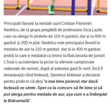
Principalii favoriți la medalii sunt Cristian Florentin
Nedelcu, de la grupa pregătită de profesoara Sica Lazăr,
care va alerga în probele de 110 m garduri, dar și la 400 m
garduri și 200 m plat. Nedelcu este principalul favorit la
medalia de aur la 110 m garduri, dar și la 400 m garduri,
probă la care e medaliat cu bronz la Balcaniada de juniori
I, însă o accidentare la picior la ultimele campionate
naționale de seniori, după al patrulea gard în serii, încă îl
deranjează când forțează. Sportivul brăilean a declarat
pentru probr.ro că deși ”
e mai bine piciorul, dar dacă
forțează se simte. Sper ca la concurs să fie bine și să
pot alerga pentru medalia de aur, așa cum s-a întâmplat
la Balcaniadă
”.