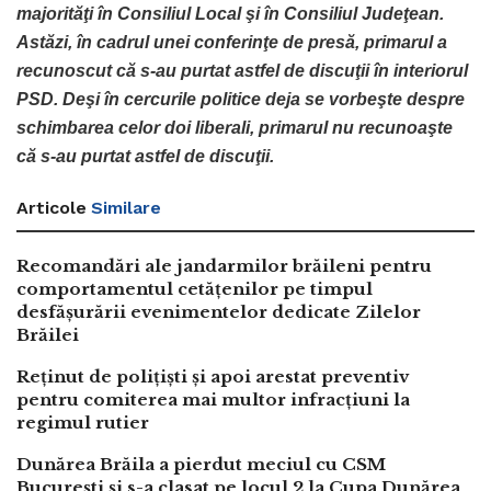
majorităţi în Consiliul Local şi în Consiliul Judeţean.
Astăzi, în cadrul unei conferinţe de presă, primarul a
recunoscut că s-au purtat astfel de discuţii în interiorul
PSD. Deşi în cercurile politice deja se vorbeşte despre
schimbarea celor doi liberali, primarul nu recunoaşte
că s-au purtat astfel de discuţii.
Articole
Similare
Recomandări ale jandarmilor brăileni pentru
comportamentul cetățenilor pe timpul
desfășurării evenimentelor dedicate Zilelor
Brăilei
Reținut de polițiști și apoi arestat preventiv
pentru comiterea mai multor infracțiuni la
regimul rutier
Dunărea Brăila a pierdut meciul cu CSM
București și s-a clasat pe locul 2 la Cupa Dunărea