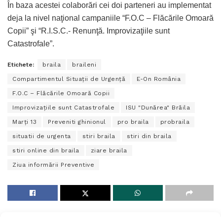
În baza acestei colaborări cei doi parteneri au implementat
deja la nivel naţional campaniile “F.O.C – Flăcările Omoară
Copii” şi “R.I.S.C.- Renunţă. Improvizaţiile sunt
Catastrofale”.
Etichete:
braila
braileni
Compartimentul Situaţii de Urgenţă
E-On România
F.O.C – Flăcările Omoară Copii
Improvizaţiile sunt Catastrofale
ISU "Dunărea" Brăila
Marţi 13
Preveniti ghinionul
pro braila
probraila
situatii de urgenta
stiri braila
stiri din braila
stiri online din braila
ziare braila
Ziua informării Preventive