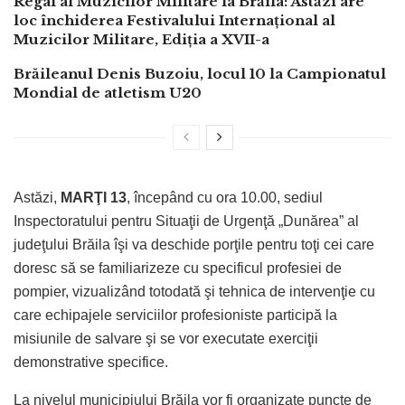
Regal al Muzicilor Militare la Brăila: Astăzi are
loc închiderea Festivalului Internațional al
Muzicilor Militare, Ediția a XVII-a
Brăileanul Denis Buzoiu, locul 10 la Campionatul
Mondial de atletism U20
Astăzi,
MARŢI 13
, începând cu ora 10.00, sediul
Inspectoratului pentru Situaţii de Urgenţă „Dunărea” al
judeţului Brăila îşi va deschide porţile pentru toţi cei care
doresc să se familiarizeze cu specificul profesiei de
pompier, vizualizând totodată şi tehnica de intervenţie cu
care echipajele serviciilor profesioniste participă la
misiunile de salvare şi se vor executate exerciţii
demonstrative specifice.
La nivelul municipiului Brăila vor fi organizate puncte de