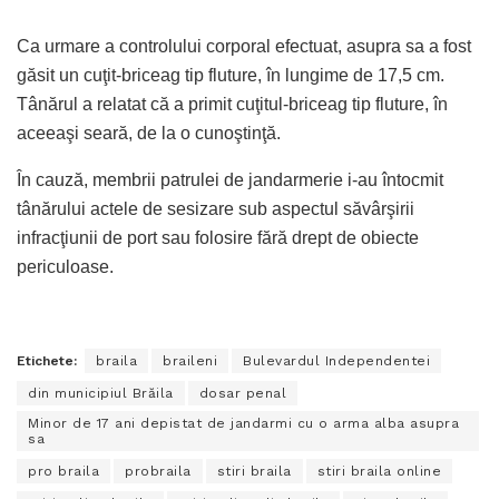
Ca urmare a controlului corporal efectuat, asupra sa a fost
găsit un cuţit-briceag tip fluture, în lungime de 17,5 cm.
Tânărul a relatat că a primit cuţitul-briceag tip fluture, în
aceeaşi seară, de la o cunoştinţă.
În cauză, membrii patrulei de jandarmerie i-au întocmit
tânărului actele de sesizare sub aspectul săvârşirii
infracţiunii de port sau folosire fără drept de obiecte
periculoase.
Etichete:
braila
braileni
Bulevardul Independentei
din municipiul Brăila
dosar penal
Minor de 17 ani depistat de jandarmi cu o arma alba asupra
sa
pro braila
probraila
stiri braila
stiri braila online