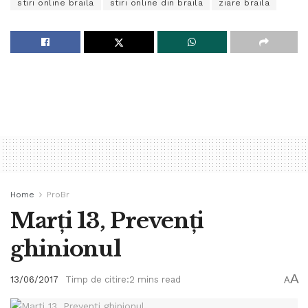
stiri online braila
stiri online din braila
ziare braila
Home
ProBr
Marţi 13, Prevenți
ghinionul
A
13/06/2017
Timp de citire:2 mins read
A