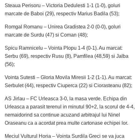
Steaua Perisoru – Victoria Dedulesti 1-1 (1-0), goluri
marcate de Baboi (29), respectiv Marius Badila (53);
Romgal Romanu – Unirea Gradistea 2-0 (0-0), goluri
marcate de Surdu (47) si Coman (48);
Spicu Ramnicelu – Vointa Plopu 1-4 (0-1). Au marcat:
Serbu (69), respectiv Rusu (8), Pamfilea (48,59) si Jalba
(56);
Vointa Sutesti – Gloria Movila Miresii 1-2 (1-1). Au marcat:
Serbulet (44), respectiv Ciuperca (22) si Ciorasteanu (82);
AS Jirlau – FC Urleasca 3-0, la masa verde. Echipa din
Urleasca a parasit terenul in minutul 90+2, la scorul de 4-4,
nemaidorind sa continue acuzand arbitrajul lui Ninel
Oraseanu ca a acordat prea multe cartonase echipei lor.
Meciul Vulturul Horia – Vointa Surdila Greci se va juca