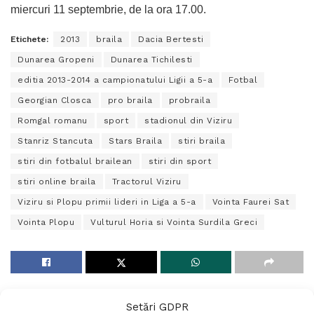
miercuri 11 septembrie, de la ora 17.00.
Etichete:
2013
braila
Dacia Bertesti
Dunarea Gropeni
Dunarea Tichilesti
editia 2013-2014 a campionatului Ligii a 5-a
Fotbal
Georgian Closca
pro braila
probraila
Romgal romanu
sport
stadionul din Viziru
Stanriz Stancuta
Stars Braila
stiri braila
stiri din fotbalul brailean
stiri din sport
stiri online braila
Tractorul Viziru
Viziru si Plopu primii lideri in Liga a 5-a
Vointa Faurei Sat
Vointa Plopu
Vulturul Horia si Vointa Surdila Greci
Setări GDPR