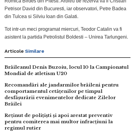
Romica Birdes din Pitesti. Arbitru de rezerva va fi Cristian
Petrisor David din Bucuresti, iar observatori, Petre Badea
din Tulcea si Silviu Ioan din Galati.
Tot intr-un meci programat miercuri, Teodor Catalin va fi
asistent la partida Petrolistul Boldesti – Unirea Tarlungeni.
Articole
Similare
Brăileanul Denis Buzoiu, locul 10 la Campionatul
Mondial de atletism U20
Recomandări ale jandarmilor brăileni pentru
comportamentul cetățenilor pe timpul
desfășurării evenimentelor dedicate Zilelor
Brăilei
Reținut de polițiști și apoi arestat preventiv
pentru comiterea mai multor infracțiuni la
regimul rutier