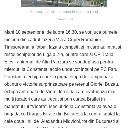
Miercuri, CF Braila joaca in Cupa la Farul
Constanta
Marti 10 septembrie, de la ora 16.30, se vor juca primele
meciuri din cadrul fazei a V-a a Cupei Romaniei
Timisoreana la fotbal, faza a competitiei in care au intrat si
restul echipelor de Liga a 2-a, printre care si CF Braila.
Elevii antrenati de Alin Panzaru se vor deplasa pentru
miercuri la Constanta, acolo unde vor intalni pe FC Farul
Constanta, echipa care in prima etapa de campionat a
obtinut o victorie surprinzatoare pe terenul Gloriei Buzau,
echipa antrenata de Viorel Ion si la care evolueaza mai
multi jucatori care au trecut si prin curtea Brailei in
mandatul lui “Vioara”. Meciul de la Constanta va avea o
brigada cu Dragos Istrate din Bucuresti la centru, ajutat la
cele doua linii de Alexandru Midvichi, tot din Bucuresti si