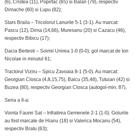
(6), Cristea (11), Popirtac (65) si Balan (79), respectiv
Dimache (60) si Lupu (82);
Stars Braila – Tricolorul Lanurile 5-1 (3-1). Au marcat:
Pascu (12), Dima (14,66), Muresanu (20) si Cazacu (46),
respectiv Bibicu (17);
Dacia Bertesti – Soimii Unirea 1-0 (0-0), gol marcat de Ion
Nicolae in minutul 61;
Tractorul Viziru – Spicu Zavoaia 8-1 (5-0). Au marcat:
Georgian Closca (4,8,15,75), Baicu (35,48), Tutuian (42) si
Buzea (80), respectiv Georgian Closca (autogol-min. 87).
Seria a II-a:
Vointa Faurei Sat – Infratirea Gemenele 2-1 (1-0). Golurile
au fost marcate de Hianu (18) si Valerica Mocanu (54),
respectiv Bratu (63);