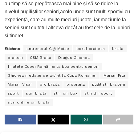
au timp să se pregătească mai bine și să se ridice la
nivelul pugiliștilor seniori,acolo unde sunt mulți sportivi cu
experiență, care au multe meciuri jucate, iar meciurile la
seniori sunt cu totul altceva decât au fost cele de la juniori
și tineret.
Etichete:
antrenorul Gigi Moise
boxul brailean
braila
braileni
CSM Braila
Dragos Ghionea
finalele Cupei României la box pentru seniori
Ghionea medalie de argint la Cupa Romaniei
Marian Pita
Marian Visan
pro braila
probraila
pugilistii braileni
sport
stiri braila
stiri din box
stiri din sport
stiri online din braila