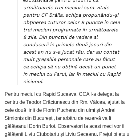
exclusivitate pentru probr.ro că
următoarele trei meciuri sunt vitale
pentru CF Brăila, echipa propunându-și
obținerea tuturor celor 9 puncte în cele
trei meciuri programate în următoarele
8 zile. Din punctul de vedere al
conducerii în primele două jocuri din
acest an nu s-a jucat rău, dar au contat
mult greșelile personale care au făcut
ca echipa să nu obțină decât un punct
în meciul cu Farul, iar în meciul cu Rapid
niciunul
.
Pentru meciul cu Rapid Suceava, CCA l-a delegat la
centru de Teodor Crăciunescu din Rm. Vâlcea, ajutat la
cele două linii de Florin Puchenu din ulmi și Andrei
Simionis din București, iar arbitru de rezervă va fi
gălățeanul Dorin Burloi. Observatori la acest meci vor fi
gălățenii Liviu Ciubotariu și Liviu Seceanu. Prețul biletului