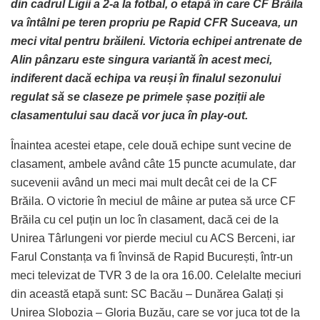
din cadrul Ligii a 2-a la fotbal, o etapă în care CF Brăila
va întâlni pe teren propriu pe Rapid CFR Suceava, un
meci vital pentru brăileni. Victoria echipei antrenate de
Alin pânzaru este singura variantă în acest meci,
indiferent dacă echipa va reuși în finalul sezonului
regulat să se claseze pe primele șase poziții ale
clasamentului sau dacă vor juca în play-out.
Înaintea acestei etape, cele două echipe sunt vecine de
clasament, ambele având câte 15 puncte acumulate, dar
sucevenii având un meci mai mult decât cei de la CF
Brăila. O victorie în meciul de mâine ar putea să urce CF
Brăila cu cel puțin un loc în clasament, dacă cei de la
Unirea Târlungeni vor pierde meciul cu ACS Berceni, iar
Farul Constanța va fi învinsă de Rapid București, într-un
meci televizat de TVR 3 de la ora 16.00. Celelalte meciuri
din această etapă sunt: SC Bacău – Dunărea Galați și
Unirea Slobozia – Gloria Buzău, care se vor juca tot de la