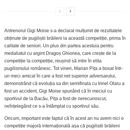
Antrenorul Gigi Moise s-a declarat mulțumit de rezultatele
obținute de pugiliștii brăileni la această competiție, prima în
calitate de seniori. Un plus din partea acestuia pentru
medaliatul cu argint Dragoș Ghionea, care crește de la
competiție la competiție, reușind să intre în elita
pugilismului românesc. Tot vineri, Marian Pița a boxat într-
un meci amical în care a fost net superior adversarului,
demonstrând că evoluția sa din semifinala cu Irinel Olaru a
fost un accident, Gigi Moise spunând că în meciul cu
sportivul de la Bacău, Pița a fost de nerecunoscut,
neînțelegând ce s-a întâmplat cu sportivul său.
Oricum, important este faptul că în acest an nu avem nici o
competiție majoră internațională așa că pugiliștii brăileni