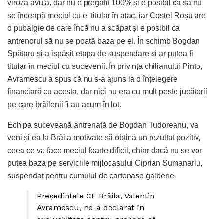
viroza avută, dar nu e pregătit 100% și e posibil ca să nu
se înceapă meciul cu el titular în atac, iar Costel Roșu are
o pubalgie de care încă nu a scăpat și e posibil ca
antrenorul să nu se poată baza pe el. În schimb Bogdan
Spătaru și-a ispășit etapa de suspendare și ar putea fi
titular în meciul cu sucevenii. În privința chilianului Pinto,
Avramescu a spus că nu s-a ajuns la o înțelegere
financiară cu acesta, dar nici nu era cu mult peste jucătorii
pe care brăilenii îi au acum în lot.
Echipa suceveană antrenată de Bogdan Tudoreanu, va
veni și ea la Brăila motivate să obțină un rezultat pozitiv,
ceea ce va face meciul foarte dificil, chiar dacă nu se vor
putea baza pe serviciile mijlocasului Ciprian Sumanariu,
suspendat pentru cumulul de cartonase galbene.
Președintele CF Brăila, Valentin
Avramescu, ne-a declarat în