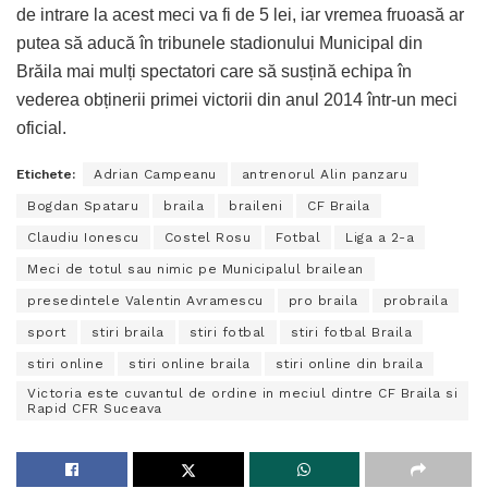
de intrare la acest meci va fi de 5 lei, iar vremea fruoasă ar
putea să aducă în tribunele stadionului Municipal din
Brăila mai mulți spectatori care să susțină echipa în
vederea obținerii primei victorii din anul 2014 într-un meci
oficial.
Etichete:
Adrian Campeanu
antrenorul Alin panzaru
Bogdan Spataru
braila
braileni
CF Braila
Claudiu Ionescu
Costel Rosu
Fotbal
Liga a 2-a
Meci de totul sau nimic pe Municipalul brailean
presedintele Valentin Avramescu
pro braila
probraila
sport
stiri braila
stiri fotbal
stiri fotbal Braila
stiri online
stiri online braila
stiri online din braila
Victoria este cuvantul de ordine in meciul dintre CF Braila si
Rapid CFR Suceava