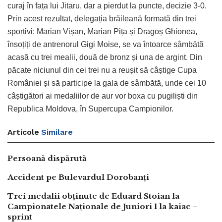
curaj în fața lui Jitaru, dar a pierdut la puncte, decizie 3-0.
Prin acest rezultat, delegația brăileană formată din trei
sportivi: Marian Vișan, Marian Pița și Dragoș Ghionea,
însoțiți de antrenorul Gigi Moise, se va întoarce sâmbătă
acasă cu trei mealii, două de bronz și una de argint. Din
păcate niciunul din cei trei nu a reușit să câștige Cupa
României și să participe la gala de sâmbătă, unde cei 10
câștigători ai medaliilor de aur vor boxa cu pugiliști din
Republica Moldova, în Supercupa Campionilor.
Articole
Similare
Persoană dispărută
Accident pe Bulevardul Dorobanți
Trei medalii obținute de Eduard Stoian la
Campionatele Naționale de Juniori 1 la kaiac –
sprint