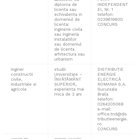
diploma de
INDEPENDENT
licenta sau
EI, Nr. 1
echivalenta in
telefon:
domeniul de
0239619600
licenta:
CONCURS
inginerie civila
sau ingineria
instalatiilor
sau domeniul
de licenta
arhitectura sau
urbanism
inginer
studii:
DISTRIBUȚIE
constructii
Universitare –
ENERGIE
civile,
ÎNVĂȚĂMÂNT
ELECTRICĂ
industriale si
SUPERIOR,
ROMANIA S.A.
agricole
experienta mai
Sucursala
mica de 3 ani
Braila
telefon:
0264205069
e-mail:
office.tnd@dis
tributieenergie.
ro
CONCURS