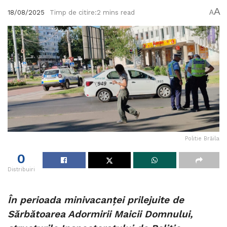
A
18/08/2025
Timp de citire:2 mins read
A
Politie Brăila
0
Distribuiri
În perioada minivacanței prilejuite de
Sărbătoarea Adormirii Maicii Domnului,