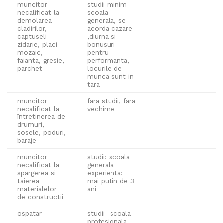
muncitor
studii minim
necalificat la
scoala
demolarea
generala, se
cladirilor,
acorda cazare
captuseli
,diurna si
zidarie, placi
bonusuri
mozaic,
pentru
faianta, gresie,
performanta,
parchet
locurile de
munca sunt in
tara
muncitor
fara studii, fara
necalificat la
vechime
întretinerea de
drumuri,
sosele, poduri,
baraje
muncitor
studii: scoala
necalificat la
generala
spargerea si
experienta:
taierea
mai putin de 3
materialelor
ani
de constructii
ospatar
studii -scoala
profesionala