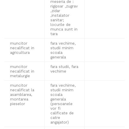
meseria de :
rigipsar ,zugrav
,zidar
,instalator
sanitar;
locurile de
munca sunt in
tara
muncitor
fara vechime,
necalificat in
studii minim
agricultura
scoala
generala
muncitor
fara studii, fara
necalificat in
vechime
metalurgie
muncitor
fara vechime,
necalificat la
studii minim
asamblarea,
scoala
montarea
generala
pieselor
(persoanele
vor fi
calificate de
catre
angajator)