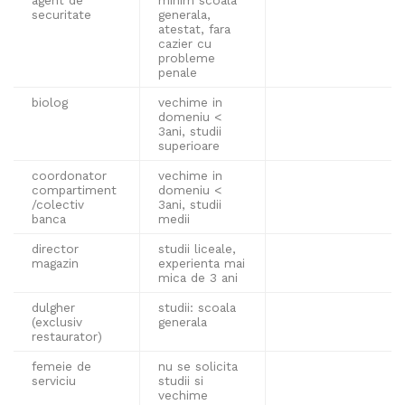
agent de
minim scoala
securitate
generala,
atestat, fara
cazier cu
probleme
penale
biolog
vechime in
domeniu <
3ani, studii
superioare
coordonator
vechime in
compartiment
domeniu <
/colectiv
3ani, studii
banca
medii
director
studii liceale,
magazin
experienta mai
mica de 3 ani
dulgher
studii: scoala
(exclusiv
generala
restaurator)
femeie de
nu se solicita
serviciu
studii si
vechime