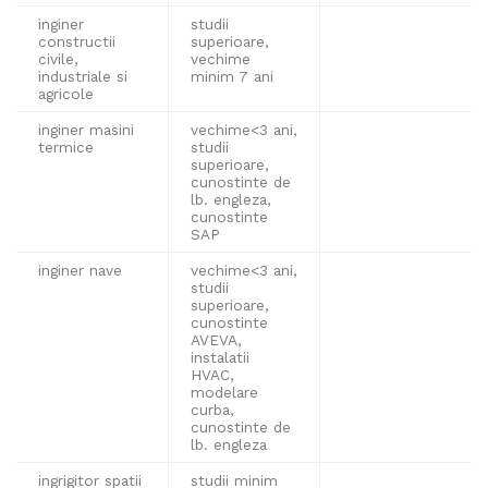
inginer
studii
constructii
superioare,
civile,
vechime
industriale si
minim 7 ani
agricole
inginer masini
vechime<3 ani,
termice
studii
superioare,
cunostinte de
lb. engleza,
cunostinte
SAP
inginer nave
vechime<3 ani,
studii
superioare,
cunostinte
AVEVA,
instalatii
HVAC,
modelare
curba,
cunostinte de
lb. engleza
ingrigitor spatii
studii minim