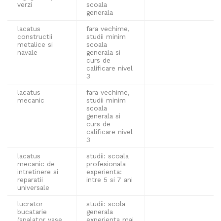
verzi
scoala
generala
lacatus
fara vechime,
constructii
studii minim
metalice si
scoala
navale
generala si
curs de
calificare nivel
3
lacatus
fara vechime,
mecanic
studii minim
scoala
generala si
curs de
calificare nivel
3
lacatus
studii: scoala
mecanic de
profesionala
intretinere si
experienta:
reparatii
intre 5 si 7 ani
universale
lucrator
studii: scola
bucatarie
generala
(spalator vase
experienta mai