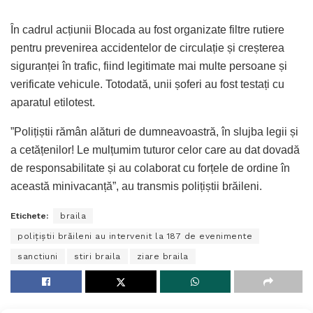
În cadrul acțiunii Blocada au fost organizate filtre rutiere
pentru prevenirea accidentelor de circulație și creșterea
siguranței în trafic, fiind legitimate mai multe persoane și
verificate vehicule. Totodată, unii șoferi au fost testați cu
aparatul etilotest.
”Polițiștii rămân alături de dumneavoastră, în slujba legii și
a cetățenilor! Le mulțumim tuturor celor care au dat dovadă
de responsabilitate și au colaborat cu forțele de ordine în
această minivacanță”, au transmis polițiștii brăileni.
Etichete:
braila
polițiștii brăileni au intervenit la 187 de evenimente
sanctiuni
stiri braila
ziare braila