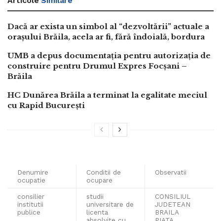
Articole
Similare
Dacă ar exista un simbol al “dezvoltării” actuale a
orașului Brăila, acela ar fi, fără îndoială, bordura
UMB a depus documentația pentru autorizația de
construire pentru Drumul Expres Focșani –
Brăila
HC Dunărea Brăila a terminat la egalitate meciul
cu Rapid București
Denumire
Conditii de
Observatii
ocupatie
ocupare
consilier
studii
CONSILIUL
institutii
universitare de
JUDETEAN
publice
licenta
BRAILA
absolvite cu
PIATA