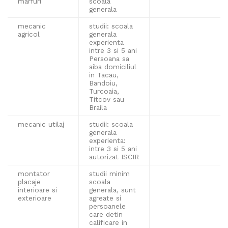
marfuri
scoala
generala
mecanic
studii: scoala
agricol
generala
experienta
intre 3 si 5 ani
Persoana sa
aiba domiciliul
in Tacau,
Bandoiu,
Turcoaia,
Titcov sau
Braila
mecanic utilaj
studii: scoala
generala
experienta:
intre 3 si 5 ani
autorizat ISCIR
montator
studii minim
placaje
scoala
interioare si
generala, sunt
exterioare
agreate si
persoanele
care detin
calificare in