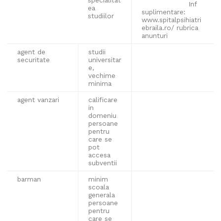
Inf
ea
suplimentare:
studiilor
www.spitalpsihiatri
ebraila.ro/ rubrica
anunturi
agent de
studii
securitate
universitar
e,
vechime
minima
agent vanzari
calificare
in
domeniu
persoane
pentru
care se
pot
accesa
subventii
barman
minim
scoala
generala
persoane
pentru
care se