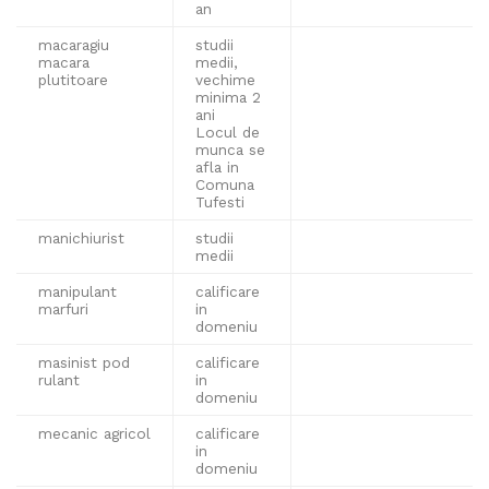
an
macaragiu
studii
macara
medii,
plutitoare
vechime
minima 2
ani
Locul de
munca se
afla in
Comuna
Tufesti
manichiurist
studii
medii
manipulant
calificare
marfuri
in
domeniu
masinist pod
calificare
rulant
in
domeniu
mecanic agricol
calificare
in
domeniu