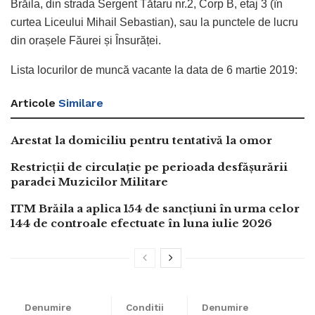
Brăila, din strada Sergent Tătaru nr.2, Corp B, etaj 3 (în
curtea Liceului Mihail Sebastian), sau la punctele de lucru
din orașele Făurei și Însurăței.
Lista locurilor de muncă vacante la data de 6 martie 2019:
Articole
Similare
Arestat la domiciliu pentru tentativă la omor
Restricții de circulație pe perioada desfășurării
paradei Muzicilor Militare
ITM Brăila a aplica 154 de sancțiuni în urma celor
144 de controale efectuate în luna iulie 2026
Denumire
Conditii
Denumire