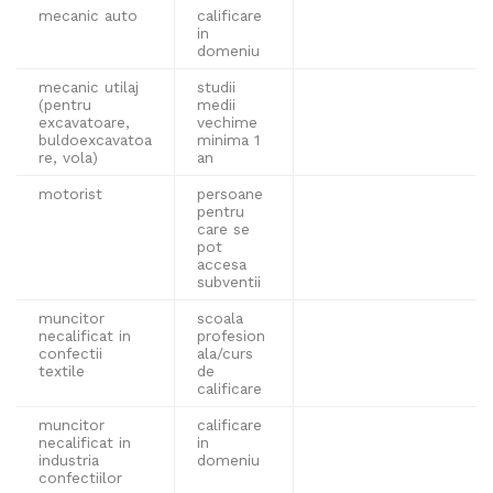
mecanic auto
calificare
in
domeniu
mecanic utilaj
studii
(pentru
medii
excavatoare,
vechime
buldoexcavatoa
minima 1
re, vola)
an
motorist
persoane
pentru
care se
pot
accesa
subventii
muncitor
scoala
necalificat in
profesion
confectii
ala/curs
textile
de
calificare
muncitor
calificare
necalificat in
in
industria
domeniu
confectiilor