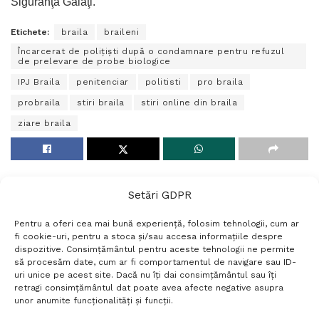
Siguranţă Galaţi.
Etichete:
braila
braileni
Încarcerat de polițiști după o condamnare pentru refuzul
de prelevare de probe biologice
IPJ Braila
penitenciar
politisti
pro braila
probraila
stiri braila
stiri online din braila
ziare braila
Setări GDPR
Pentru a oferi cea mai bună experiență, folosim tehnologii, cum ar
fi cookie-uri, pentru a stoca și/sau accesa informațiile despre
dispozitive. Consimțământul pentru aceste tehnologii ne permite
să procesăm date, cum ar fi comportamentul de navigare sau ID-
uri unice pe acest site. Dacă nu îți dai consimțământul sau îți
Termeni si conditii
Politică de confidențialitate
retragi consimțământul dat poate avea afecte negative asupra
Politica cookies
Setări GDPR
Contact
unor anumite funcționalități și funcții.