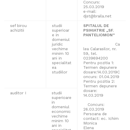
Concurs:
25.03.2019
e-mail:
djst@braila.net
sef birou
studii
SPITALUL DE
achizitii
superioar
PSIHIATRIE „SF.
e in
PANTELIOMON”
domeniul
juridic
Ca
vechime
lea Calarasilor, nr.
minim 10
59, tel.
ani in
0239694200
specialitat
Pentru pozitia 1:
ea
Termen depunere
studiilor
dosare:14.03.2019C
oncurs: 01.04.2019
Pentru pozitia 2:
Termen depunere
dosare:
auditor I
studii
14.03.2019
superioare
in
Concurs:
domeniul
26.03.2019
economic
Persoana de
vechime
contact: ec. Ichim
minim 10
Monica
ani in
Elena
specialitat