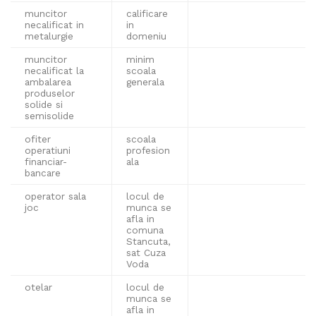
muncitor
calificare
necalificat in
in
metalurgie
domeniu
muncitor
minim
necalificat la
scoala
ambalarea
generala
produselor
solide si
semisolide
ofiter
scoala
operatiuni
profesion
financiar-
ala
bancare
operator sala
locul de
joc
munca se
afla in
comuna
Stancuta,
sat Cuza
Voda
otelar
locul de
munca se
afla in