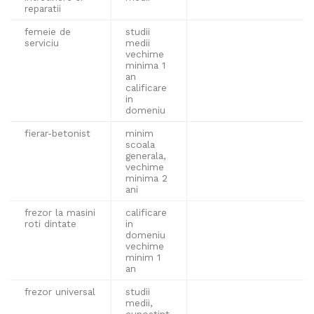
reparatii
femeie de
studii
serviciu
medii
vechime
minima 1
an
calificare
in
domeniu
fierar-betonist
minim
scoala
generala,
vechime
minima 2
ani
frezor la masini
calificare
roti dintate
in
domeniu
vechime
minim 1
an
frezor universal
studii
medii,
cunostint