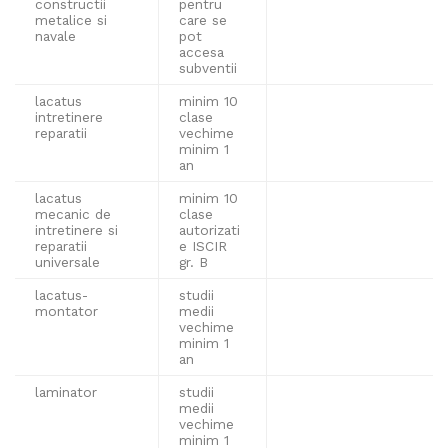
constructii
pentru
metalice si
care se
navale
pot
accesa
subventii
lacatus
minim 10
intretinere
clase
reparatii
vechime
minim 1
an
lacatus
minim 10
mecanic de
clase
intretinere si
autorizati
reparatii
e ISCIR
universale
gr. B
lacatus-
studii
montator
medii
vechime
minim 1
an
laminator
studii
medii
vechime
minim 1