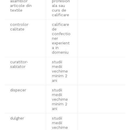
asamblor
profesion
articole din
ala sau
textile
curs de
calificare
controlor
calificare
calitate
de
confectio
ner
experient
a in
domeniu
curatitor-
studii
sablator
medii
vechime
minim 2
ani
dispecer
studii
medii
vechime
minim 2
ani
dulgher
studii
medii
vechime