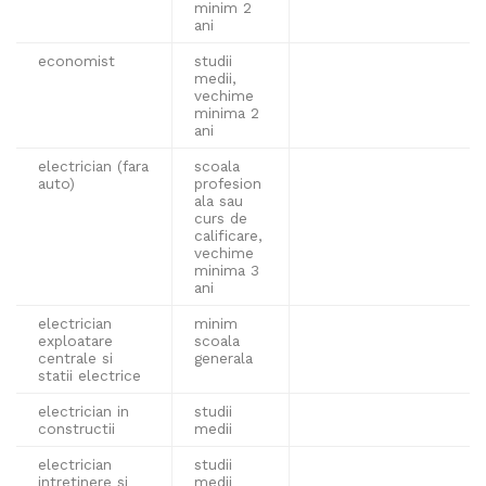
minim 2
ani
economist
studii
medii,
vechime
minima 2
ani
electrician (fara
scoala
auto)
profesion
ala sau
curs de
calificare,
vechime
minima 3
ani
electrician
minim
exploatare
scoala
centrale si
generala
statii electrice
electrician in
studii
constructii
medii
electrician
studii
intretinere si
medii