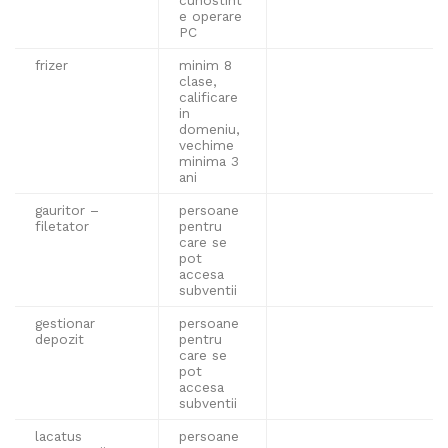
e operare
PC
frizer
minim 8
clase,
calificare
in
domeniu,
vechime
minima 3
ani
gauritor –
persoane
filetator
pentru
care se
pot
accesa
subventii
gestionar
persoane
depozit
pentru
care se
pot
accesa
subventii
lacatus
persoane