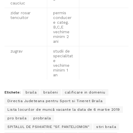
cauciuc
zidar rosar
permis
tencuitor
conducer
e categ.
B,C,E
vechime
minim 2
ani
zugrav
studii de
specialitat
e
vechime
minim 1
an
Etichete:
braila
braileni
calificare in domeniu
Directia Judeteana pentru Sport si Tineret Braila
Lista locurilor de muncă vacante la data de 6 martie 2019
pro braila
probraila
SPITALUL DE PSIHIATRIE "SF. PANTELIOMON"
stiri braila