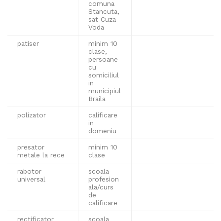
comuna
Stancuta,
sat Cuza
Voda
patiser
minim 10
clase,
persoane
cu
somiciliul
in
municipiul
Braila
polizator
calificare
in
domeniu
presator
minim 10
metale la rece
clase
rabotor
scoala
universal
profesion
ala/curs
de
calificare
rectificator
scoala