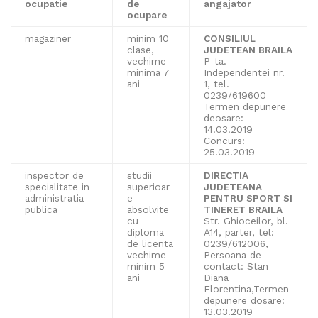
ocupatie
de
angajator
ocupare
magaziner
minim 10
CONSILIUL
clase,
JUDETEAN BRAILA
vechime
P-ta.
minima 7
Independentei nr.
ani
1, tel.
0239/619600
Termen depunere
deosare:
14.03.2019
Concurs:
25.03.2019
inspector de
studii
DIRECTIA
specialitate in
superioar
JUDETEANA
administratia
e
PENTRU SPORT SI
publica
absolvite
TINERET BRAILA
cu
Str. Ghioceilor, bl.
diploma
A14, parter, tel:
de licenta
0239/612006,
vechime
Persoana de
minim 5
contact: Stan
ani
Diana
Florentina,Termen
depunere dosare:
13.03.2019