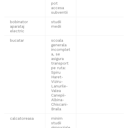
pot
accesa
subventii
bobinator
studii
aparataj
medii
electric
bucatar
scoala
generala
incomplet
a, se
asigura
transport
pe ruta:
Spiru
Haret-
Viziru-
Lanurile-
Valea
Canepii-
Albina-
Chiscani-
Braila
calcatoreasa
minim
studii
gimnaziale