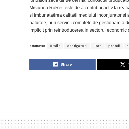
fondatori zece dintre cei mai cunoscuti producato
Misiunea RoRec este de a contribui activ la real
si imbunatatirea calitatii mediului inconjurator si
naturale, prin servicii complete de gestionare a d
implicit prin reintroducerea in sectorul economic 
Etichete:
braila
castigatori
lista
premii
r
Share