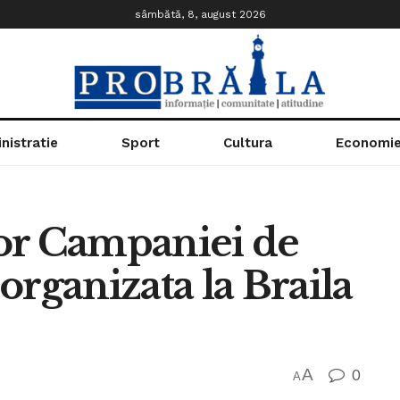
sâmbătă, 8, august 2026
nistratie
Sport
Cultura
Economi
ilor Campaniei de
organizata la Braila
A
0
A