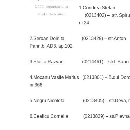
DEEE, organizata la
1.Condrea Stefan
Braila de RoRec
(0213402) – str. Spiru
nr.24
2.Serban Doinita (0213429) – str.Anton
Pann,bl.AD3, ap.102
3.Stoica Razvan (0214461) – str.I. Bancila
4.Mocanu Vasile Marius (0213801) – B.dul Dorob
nr.366
5.Negru Nicoleta (0213405) – str.Deva, n
6.Cealicu Cornelia (0213829) – str.Plevna,