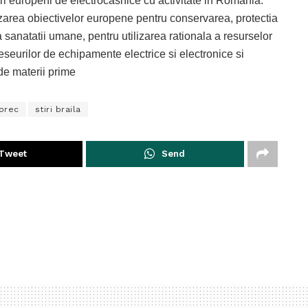
ri europeni de electrocasnice cu activitate in Romania.
izarea obiectivelor europene pentru conservarea, protectia
 a sanatatii umane, pentru utilizarea rationala a resurselor
eseurilor de echipamente electrice si electronice si
de materii prime
orec
stiri braila
Tweet
Send