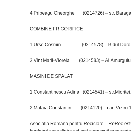
4.Pribeagu Gheorghe (0214726) – str. Baragan
COMBINE FRIGORIFICE
1.Urse Cosmin (0214578) – B.dul Dorobant
2.Vint Marii-Viorela (0214583) – Al.Amurgului,
MASINI DE SPALAT
1.Constantinescu Adina (0214541) – str.Mioritei,
2.Malaia Constantin (0214120) – cart.Viziru 1,
Asociatia Romana pentru Reciclare – RoRec este 