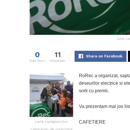
Lista ca
0
11
Share on Facebook
Distribuiri
Vizualizări
RoRec a organizat, sapta
deseurilor electrice si el
sorti cu premii.
Va prezentam mai jos lista
Lista castigatorilor
CAFETIERE
Campaniei de colectare