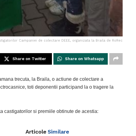
stigatorilor Campaniei de colectare DEEE, organizata la Braila de RoRec
Share on Twitter
Share on Whatsapp
mana trecuta, la Braila, o actiune de colectare a
ectrocasnice, toti deponentii participand la o tragere la
 castigatorilor si premiile obtinute de acestia:
Articole
Similare