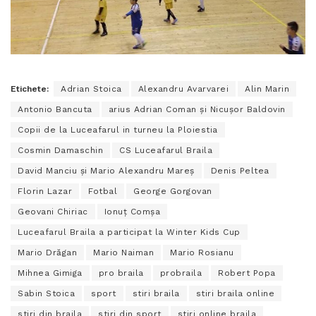
Etichete:
Adrian Stoica
Alexandru Avarvarei
Alin Marin
Antonio Bancuta
arius Adrian Coman și Nicușor Baldovin
Copii de la Luceafarul in turneu la Ploiestia
Cosmin Damaschin
CS Luceafarul Braila
David Manciu și Mario Alexandru Mareș
Denis Peltea
Florin Lazar
Fotbal
George Gorgovan
Geovani Chiriac
Ionuț Comșa
Luceafarul Braila a participat la Winter Kids Cup
Mario Drăgan
Mario Naiman
Mario Rosianu
Mihnea Gimiga
pro braila
probraila
Robert Popa
Sabin Stoica
sport
stiri braila
stiri braila online
stiri din braila
stiri din sport
stiri online braila