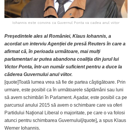
Iohannis este convins ca Guvernul Ponta va cadea anul viitor
Preşedintele ales al României, Klaus Iohannis, a
acordat un interviu Agenției de presă Reuters în care a
afirmat că, în perioada următoare, mai mulți
parlamentari ar putea abandona coaliţia din jurul lui
Victor Ponta, într-un număr suficient pentru a duce la
căderea Guvernului anul viitor.
[quote]Toată lumea vrea să fie de partea câştigătoare. Prin
urmare, este posibil ca în următoarele săptămâni sau luni
să avem schimbări în Parlament. Aşadar, este posibil ca pe
parcursul anului 2015 să avem o schimbare care va oferi
Partidului Naţional Liberal o majoritate, pe care o va folosi
atunci pentru schimbarea Guvernului[/quote]
,
a spus Klaus
Werner Iohannis.