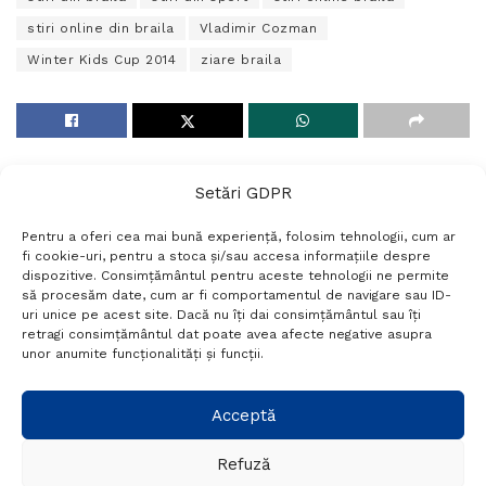
stiri online din braila
Vladimir Cozman
Winter Kids Cup 2014
ziare braila
Setări GDPR
Pentru a oferi cea mai bună experiență, folosim tehnologii, cum ar
fi cookie-uri, pentru a stoca și/sau accesa informațiile despre
dispozitive. Consimțământul pentru aceste tehnologii ne permite
să procesăm date, cum ar fi comportamentul de navigare sau ID-
uri unice pe acest site. Dacă nu îți dai consimțământul sau îți
Termeni si conditii
Politică de confidențialitate
retragi consimțământul dat poate avea afecte negative asupra
Politica cookies
Setări GDPR
Contact
unor anumite funcționalități și funcții.
Telefon:
+40 788 760 194
Acceptă
Refuză
© Probr.ro 2022. Created by
I
MCreative.ro
.