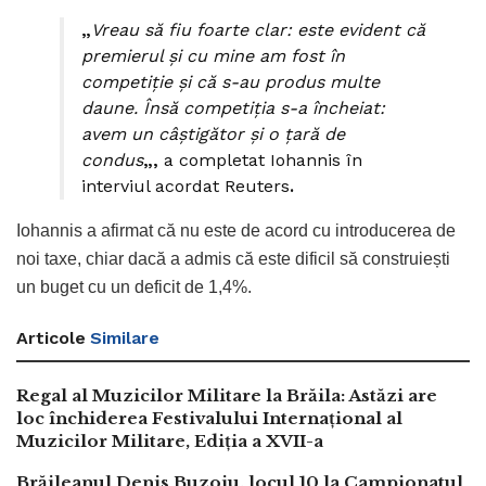
„
Vreau să fiu foarte clar: este evident că
premierul şi cu mine am fost în
competiţie şi că s-au produs multe
daune. Însă competiţia s-a încheiat:
avem un câştigător şi o ţară de
condus
„,
a completat Iohannis în
interviul acordat Reuters
.
Iohannis a afirmat că nu este de acord cu introducerea de
noi taxe, chiar dacă a admis că este dificil să construiești
un buget cu un deficit de 1,4%.
Articole
Similare
Regal al Muzicilor Militare la Brăila: Astăzi are
loc închiderea Festivalului Internațional al
Muzicilor Militare, Ediția a XVII-a
Brăileanul Denis Buzoiu, locul 10 la Campionatul