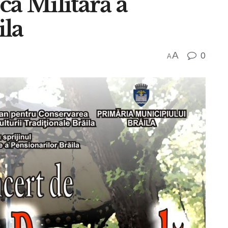
ca Militară a
ila
A
0
A