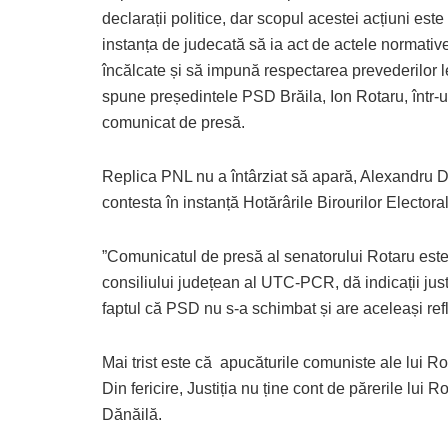
declarații politice, dar scopul acestei acțiuni este
instanța de judecată să ia act de actele normativ
încălcate și să impună respectarea prevederilor l
spune președintele PSD Brăila, Ion Rotaru, într-
comunicat de presă.
Replica PNL nu a întârziat să apară, Alexandru 
contesta în instanță Hotărârile Birourilor Electora
”Comunicatul de presă al senatorului Rotaru este r
consiliului județean al UTC-PCR, dă indicații jus
faptul că PSD nu s-a schimbat și are aceleași ref
Mai trist este că apucăturile comuniste ale lui Rot
Din fericire, Justiția nu ține cont de părerile lui
Dănăilă.