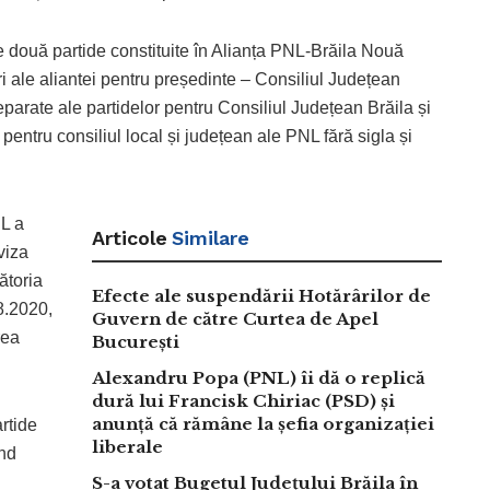
e două partide constituite în Alianța PNL-Brăila Nouă
i ale aliantei pentru președinte – Consiliul Județean
separate ale partidelor pentru Consiliul Județean Brăila și
 pentru consiliul local și județean ale PNL fără sigla și
NL a
Articole
Similare
viza
ătoria
Efecte ale suspendării Hotărârilor de
8.2020,
Guvern de către Curtea de Apel
rea
București
Alexandru Popa (PNL) îi dă o replică
dură lui Francisk Chiriac (PSD) și
anunță că rămâne la șefia organizației
rtide
liberale
ind
S-a votat Bugetul Județului Brăila în