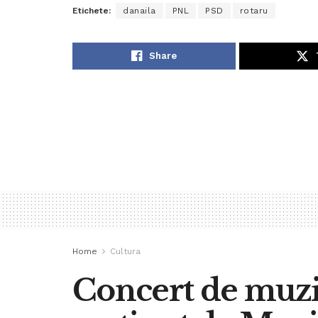
Etichete:
danaila
PNL
PSD
rotaru
Share
Home
Cultura
Concert de muz