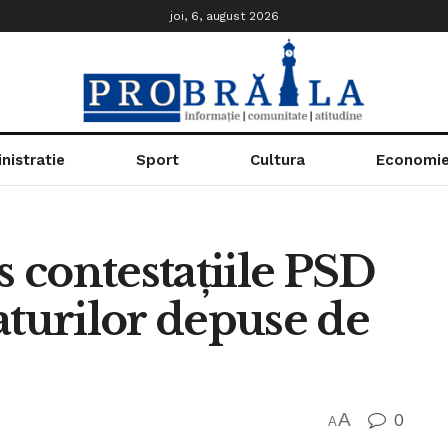
joi, 6, august 2026
nistratie
Sport
Cultura
Economi
s contestațiile PSD
aturilor depuse de
A
0
A