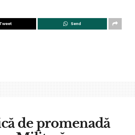
Tweet
Send
ică de promenadă