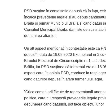
PSD susține în contestația depusă că în fapt, cel
încalcă prevederile legale și au depus candidatur
Brăila și primar Municipiul Brăila și candidaturi 
Consiliul Municipal Brăila, dar liste de susținători
demunirea alianței.
Un alt aspect mentionat in contestatie este ca P
depus în data de 19.08.2020 Exemplarul nr 3 cu 
Biroului Electoral de Circumscripție nr 1 la Judec
Brăila, iar PSD susținea că termenul era de 18.0
aspect care, în opinia PSD, conduce la respinge
candidaturilor depuse în afara termenului legal.
”Orice comentarii făcute de reprezentanții unor pa
politice, care nu respectă prevederile legale priv
depunerea candidaturilor, pot face obiectul unor