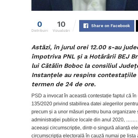
0
10
Share on Facebook
Distribuiri
Vizualizări
Astăzi, în jurul orei 12.00 s-au ju
împotriva PNL și a Hotărârii BEJ Br
lui Cătălin Boboc la consiliul Județ
Instanțele au respins contestațiile
termen de 24 de ore.
PSD a invocat în această contestație faptul că în 
135/2020 privind stabilirea datei alegerilor pentru
precum și a unor măsuri pentru buna organizare și
administrației publice locale din anul 2020, …
aceeași circumscripție, dintr-o singură alianță ele
circumscripția electorală în cauză numai pe lista a