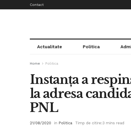
Contact
Actualitate
Politica
Admi
Home
Politica
Instanța a respin
la adresa candid
PNL
21/08/2020
in
Politica
Timp de citire:3 mins read