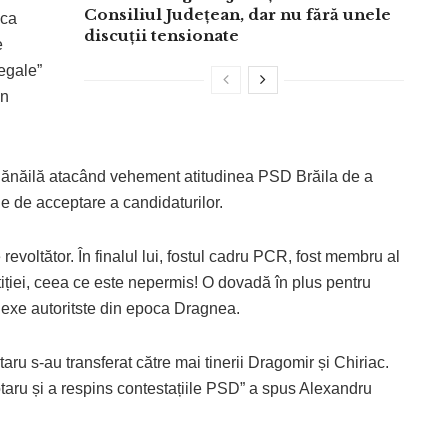
Consiliul Județean, dar nu fără unele
 ca
discuții tensionate
e
egale”
un
Dănăilă atacând vehement atitudinea PSD Brăila de a
le de acceptare a candidaturilor.
evoltător. În finalul lui, fostul cadru PCR, fost membru al
tiției, ceea ce este nepermis! O dovadă în plus pentru
lexe autoritste din epoca Dragnea.
aru s-au transferat către mai tinerii Dragomir și Chiriac.
 Rotaru și a respins contestațiile PSD” a spus Alexandru