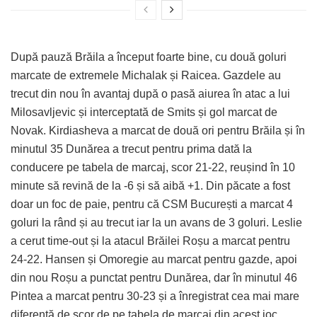
După pauză Brăila a început foarte bine, cu două goluri
marcate de extremele Michalak și Raicea. Gazdele au
trecut din nou în avantaj după o pasă aiurea în atac a lui
Milosavljevic și interceptată de Smits și gol marcat de
Novak. Kirdiasheva a marcat de două ori pentru Brăila și în
minutul 35 Dunărea a trecut pentru prima dată la
conducere pe tabela de marcaj, scor 21-22, reușind în 10
minute să revină de la -6 și să aibă +1. Din păcate a fost
doar un foc de paie, pentru că CSM București a marcat 4
goluri la rând și au trecut iar la un avans de 3 goluri. Leslie
a cerut time-out și la atacul Brăilei Roșu a marcat pentru
24-22. Hansen și Omoregie au marcat pentru gazde, apoi
din nou Roșu a punctat pentru Dunărea, dar în minutul 46
Pintea a marcat pentru 30-23 și a înregistrat cea mai mare
diferență de scor de pe tabela de marcaj din acest joc.