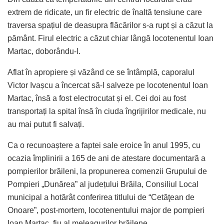
extrem de ridicate, un fir electric de înaltă tensiune care
traversa spațiul de deasupra flăcărilor s-a rupt și a căzut la
pământ. Firul electric a căzut chiar lângă locotenentul Ioan
Martac, doborându-l.
Aflat în apropiere și văzând ce se întâmplă, caporalul
Victor Ivașcu a încercat să-l salveze pe locotenentul Ioan
Martac, însă a fost electrocutat și el. Cei doi au fost
transportați la spital însă în ciuda îngrijirilor medicale, nu
au mai putut fi salvați.
Ca o recunoaștere a faptei sale eroice în anul 1995, cu
ocazia împlinirii a 165 de ani de atestare documentară a
pompierilor brăileni, la propunerea comenzii Grupului de
Pompieri „Dunărea” al județului Brăila, Consiliul Local
municipal a hotărât conferirea titlului de “Cetăţean de
Onoare”, post-mortem, locotenentului major de pompieri
Ioan Martac, fiu al meleagurilor brăilene.