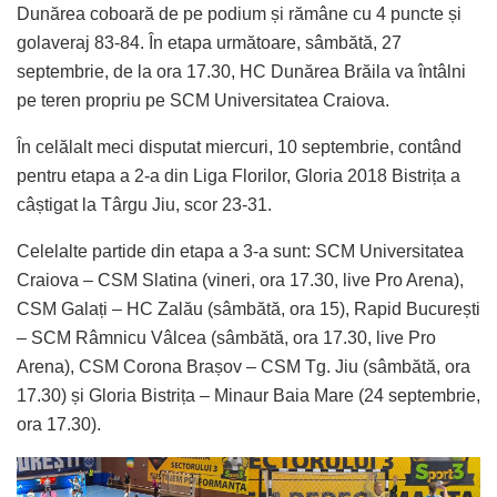
Dunărea coboară de pe podium și rămâne cu 4 puncte și
golaveraj 83-84. În etapa următoare, sâmbătă, 27
septembrie, de la ora 17.30, HC Dunărea Brăila va întâlni
pe teren propriu pe SCM Universitatea Craiova.
În celălalt meci disputat miercuri, 10 septembrie, contând
pentru etapa a 2-a din Liga Florilor, Gloria 2018 Bistrița a
câștigat la Târgu Jiu, scor 23-31.
Celelalte partide din etapa a 3-a sunt: SCM Universitatea
Craiova – CSM Slatina (vineri, ora 17.30, live Pro Arena),
CSM Galați – HC Zalău (sâmbătă, ora 15), Rapid București
– SCM Râmnicu Vâlcea (sâmbătă, ora 17.30, live Pro
Arena), CSM Corona Brașov – CSM Tg. Jiu (sâmbătă, ora
17.30) și Gloria Bistrița – Minaur Baia Mare (24 septembrie,
ora 17.30).