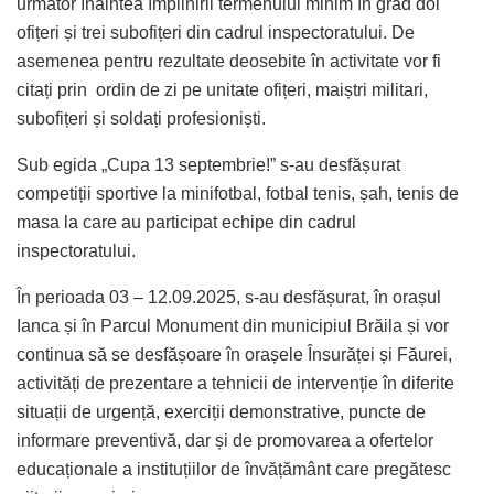
următor înaintea împlinirii termenului minim în grad doi
ofițeri și trei subofițeri din cadrul inspectoratului. De
asemenea pentru rezultate deosebite în activitate vor fi
citați prin ordin de zi pe unitate ofițeri, maiștri militari,
subofițeri și soldați profesioniști.
Sub egida „Cupa 13 septembrie!” s-au desfășurat
competiții sportive la minifotbal, fotbal tenis, șah, tenis de
masa la care au participat echipe din cadrul
inspectoratului.
În perioada 03 – 12.09.2025, s-au desfășurat, în orașul
Ianca și în Parcul Monument din municipiul Brăila și vor
continua să se desfășoare în orașele Însurăței și Făurei,
activități de prezentare a tehnicii de intervenție în diferite
situații de urgență, exerciții demonstrative, puncte de
informare preventivă, dar și de promovarea a ofertelor
educaționale a instituțiilor de învățământ care pregătesc