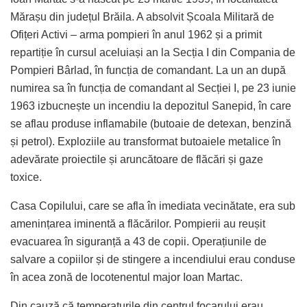
Mărașu din județul Brăila. A absolvit Școala Militară de
Ofițeri Activi – arma pompieri în anul 1962 și a primit
repartiție în cursul aceluiași an la Secția I din Compania de
Pompieri Bârlad, în funcția de comandant. La un an după
numirea sa în funcția de comandant al Secției I, pe 23 iunie
1963 izbucnește un incendiu la depozitul Sanepid, în care
se aflau produse inflamabile (butoaie de detexan, benzină
și petrol). Exploziile au transformat butoaiele metalice în
adevărate proiectile și aruncătoare de flăcări și gaze
toxice.
Casa Copilului, care se afla în imediata vecinătate, era sub
amenințarea iminentă a flăcărilor. Pompierii au reușit
evacuarea în siguranță a 43 de copii. Operațiunile de
salvare a copiilor și de stingere a incendiului erau conduse
în acea zonă de locotenentul major Ioan Martac.
Din cauză că temperaturile din centrul focarului erau