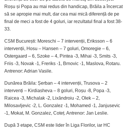
Roșu și Popa au mai redus din handicap, Brăila a încercat
să se apropie mai mult, dar cea mai mică diferență de pe
final de meci a fost de 4 goluri, iar rezultatul final a fost 38-
33.
CSM București: Moreschi – 7 intervenții, Eriksson – 6
intervenții, Hosu – Hansen – 7 goluri, Omoregie – 6,
Ostergaard – 6, Szoke – 4, Pintea -3, Mihai -3, Smits -3,
Friis -3, Novak -1, Freriks -1, Brnovic -1, Maslova, Rotaru.
Antrenor: Adrian Vasile.
Dunărea Brăila: Șerban – 4 intervenții, Trusova – 2
intervenți – Kirdiasheva – 8 goluri, Roșu -8, Popa -3,
Raicea -3, Michalak -2, Lixăndroiu -2, Olek – 2,
Milosavljevic -2, L. Gonzalez -1, Mohamed -1, Janjusevic
-1, Mokat, M. Gonzalez, Coteț. Antrenor: Jan Leslie.
După 3 etape, CSM este lider în Liga Florilor, iar HC