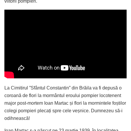
viitorii pompieri.
La Cimitirul ”Sfântul Constantin” din Brăila va fi depusă o
coroană de flori la mormântul eroului pompier locotenent
major post-mortem Ioan Martac și flori la mormintele foștilor
colegi pompieri plecați spre cele veșnice. Dumnezeu să-i
odihnească!
Ioan Martac s-a născut pe 23 martie 1939, în localitatea