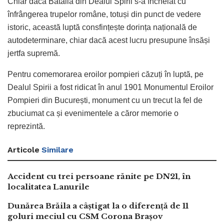
Chiar dacă Bătălia din Dealul Spirii s-a încheiat cu
înfrângerea trupelor române, totuși din punct de vedere
istoric, această luptă consfințește dorința națională de
autodeterminare, chiar dacă acest lucru presupune însăși
jertfa supremă.
Pentru comemorarea eroilor pompieri căzuți în luptă, pe
Dealul Spirii a fost ridicat în anul 1901 Monumentul Eroilor
Pompieri din București, monument cu un trecut la fel de
zbuciumat ca și evenimentele a căror memorie o
reprezintă.
Articole
Similare
Accident cu trei persoane rănite pe DN21, în
localitatea Lanurile
Dunărea Brăila a câștigat la o diferență de 11
goluri meciul cu CSM Corona Brașov