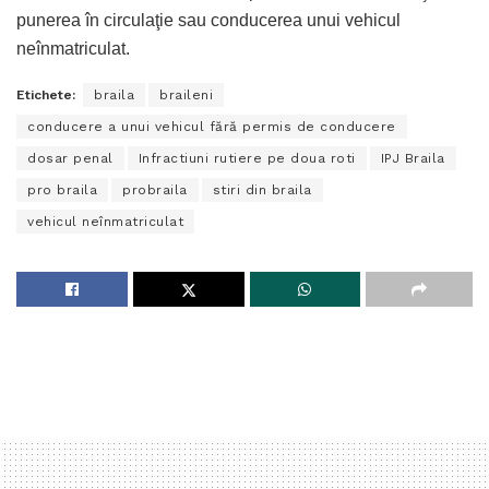
punerea în circulaţie sau conducerea unui vehicul
neînmatriculat.
Etichete:
braila
braileni
conducere a unui vehicul fără permis de conducere
dosar penal
Infractiuni rutiere pe doua roti
IPJ Braila
pro braila
probraila
stiri din braila
vehicul neînmatriculat