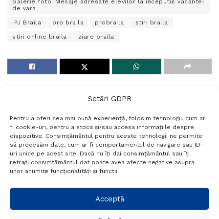
Galerie foto: Mesaje adresate elevilor la inceputul vacantei
de vara
IPJ Braila
pro braila
probraila
stiri braila
stiri online braila
ziare braila
Setări GDPR
Pentru a oferi cea mai bună experiență, folosim tehnologii, cum ar
fi cookie-uri, pentru a stoca și/sau accesa informațiile despre
dispozitive. Consimțământul pentru aceste tehnologii ne permite
să procesăm date, cum ar fi comportamentul de navigare sau ID-
uri unice pe acest site. Dacă nu îți dai consimțământul sau îți
Termeni si conditii
Politică de confidențialitate
retragi consimțământul dat poate avea afecte negative asupra
Politica cookies
Setări GDPR
Contact
unor anumite funcționalități și funcții.
Telefon:
+40 788 760 194
Acceptă