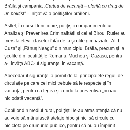
Brăila şi campania
„Cartea de vacanţă – oferită cu drag de
un poliţist” –
iniţiativă a poliţiştilor brăileni.
Astfel, în cursul lunii iunie, poliţiştii compartimentului
Analiza şi Prevenirea Criminalităţii şi cei ai Biroul Rutier au
mers la elevii claselor întâi de la şcolile gimnaziale „Al. I.
Cuza” şi „Fănuş Neagu” din municipiul Brăila, precum şi la
şcolile din localităţile Romanu, Muchea şi Cazasu, pentru
a-i învăţa ABC-ul siguranţei în vacanţă.
Abecedarul siguranţei a pornit de la principalele reguli de
circulaţie pe care cei mici trebuie să le respecte şi în
vacanţă, pentru că legea şi conduita preventivă „nu iau
niciodată vacanţă”.
Copiilor din mediul rural, poliţiştii le-au atras atenţia că nu
au voie să mânuiască atelaje hipo şi nici să circule cu
bicicleta pe drumurile publice, pentru că nu au împlinit