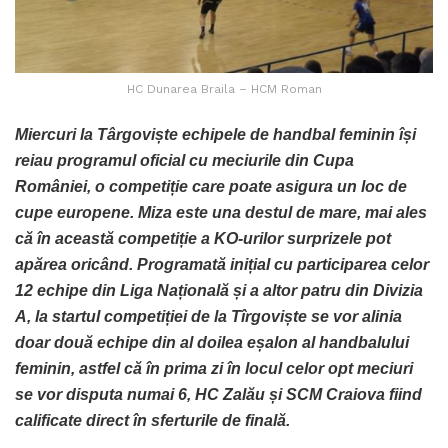
HC Dunarea Braila – HCM Roman
Miercuri la Târgoviște echipele de handbal feminin își
reiau programul oficial cu meciurile din Cupa
României, o competiție care poate asigura un loc de
cupe europene. Miza este una destul de mare, mai ales
că în această competiție a KO-urilor surprizele pot
apărea oricând. Programată inițial cu participarea celor
12 echipe din Liga Națională și a altor patru din Divizia
A, la startul competiției de la Tîrgoviște se vor alinia
doar două echipe din al doilea eșalon al handbalului
feminin, astfel că în prima zi în locul celor opt meciuri
se vor disputa numai 6, HC Zalău și SCM Craiova fiind
calificate direct în sferturile de finală.