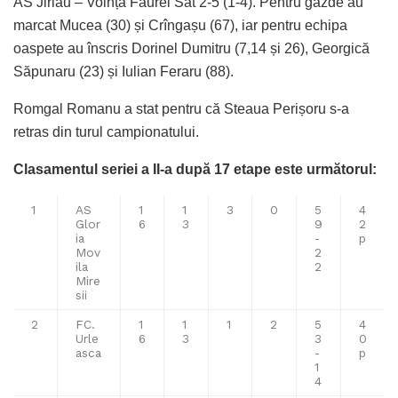
AS Jirlău – Voința Făurei Sat 2-5 (1-4). Pentru gazde au
marcat Mucea (30) și Crîngașu (67), iar pentru echipa
oaspete au înscris Dorinel Dumitru (7,14 și 26), Georgică
Săpunaru (23) și Iulian Feraru (88).
Romgal Romanu a stat pentru că Steaua Perișoru s-a
retras din turul campionatului.
Clasamentul seriei a II-a după 17 etape este următorul:
1
AS
1
1
3
0
5
4
Glor
6
3
9
2
ia
-
p
Mov
2
ila
2
Mire
sii
2
FC.
1
1
1
2
5
4
Urle
6
3
3
0
asca
-
p
1
4