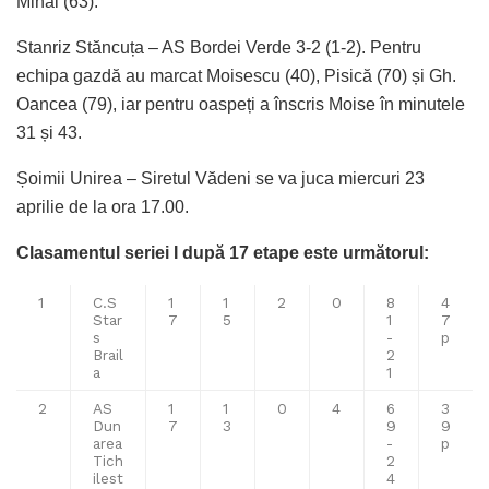
Mihai (63).
Stanriz Stăncuța – AS Bordei Verde 3-2 (1-2). Pentru
echipa gazdă au marcat Moisescu (40), Pisică (70) și Gh.
Oancea (79), iar pentru oaspeți a înscris Moise în minutele
31 și 43.
Șoimii Unirea – Siretul Vădeni se va juca miercuri 23
aprilie de la ora 17.00.
Clasamentul seriei I după 17 etape este următorul:
1
C.S
1
1
2
0
8
4
Star
7
5
1
7
s
-
p
Brail
2
a
1
2
AS
1
1
0
4
6
3
Dun
7
3
9
9
area
-
p
Tich
2
ilest
4