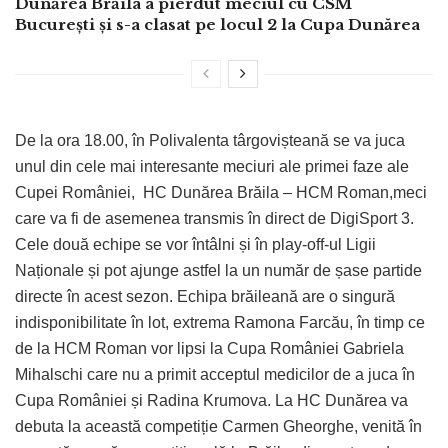
Dunărea Brăila a pierdut meciul cu CSM
București și s-a clasat pe locul 2 la Cupa Dunărea
De la ora 18.00, în Polivalenta târgovișteană se va juca
unul din cele mai interesante meciuri ale primei faze ale
Cupei României, HC Dunărea Brăila – HCM Roman,meci
care va fi de asemenea transmis în direct de DigiSport 3.
Cele două echipe se vor întâlni și în play-off-ul Ligii
Naționale și pot ajunge astfel la un număr de șase partide
directe în acest sezon. Echipa brăileană are o singură
indisponibilitate în lot, extrema Ramona Farcău, în timp ce
de la HCM Roman vor lipsi la Cupa României Gabriela
Mihalschi care nu a primit acceptul medicilor de a juca în
Cupa României și Radina Krumova. La HC Dunărea va
debuta la această competiție Carmen Gheorghe, venită în