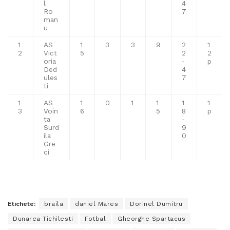
l
4
Ro
7
man
u
1
AS
1
3
3
9
2
1
2
Vict
5
2
2
oria
-
p
Ded
4
ules
7
ti
1
AS
1
0
1
1
1
1
3
Voin
6
5
8
p
ta
-
Surd
9
ila
0
Gre
ci
Etichete:
braila
daniel Mares
Dorinel Dumitru
Dunarea Tichilesti
Fotbal
Gheorghe Spartacus