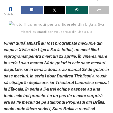
0
Distribuiri
Victorii cu emotii pentru liderele din Liga a 5-a
Vineri după amiază au fost programate meciurile din
etapa a XVII-a din Liga a 5-a la fotbal, un meci fiind
reprogramat pentru miercuri 23 aprilie. În vinerea mare
în seria I s-au marcat 24 de goluri în cele șase meciuri
disputate, iar în seria a doua s-au marcat 29 de goluri în
șase meciuri. În seria I doar Dunărea Tichilești a reușit
să câștige în deplasare, iar Tricolorul Lanurile a remizat
la Zăvoaia, în seria a II-a trei echipe oaspete au luat
toate cele trei pruncte. La un pas de o mare surpriză
era să fie meciul de pe stadionul Progresul din Brăila,
acolo unde lidera seriei I, Stars Brăila a reușit să