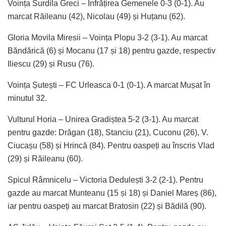
Voința Surdila Greci – Înfrățirea Gemenele 0-3 (0-1). Au
marcat Răileanu (42), Nicolau (49) și Huțanu (62).
Gloria Movila Miresii – Voința Plopu 3-2 (3-1). Au marcat
Băndărică (6) și Mocanu (17 și 18) pentru gazde, respectiv
Iliescu (29) și Rusu (76).
Voința Șutești – FC Urleasca 0-1 (0-1). A marcat Mușat în
minutul 32.
Vulturul Horia – Unirea Gradiștea 5-2 (3-1). Au marcat
pentru gazde: Drăgan (18), Stanciu (21), Cuconu (26), V.
Ciucașu (58) și Hrincă (84). Pentru oaspeți au înscris Vlad
(29) și Răileanu (60).
Spicul Râmnicelu – Victoria Dedulești 3-2 (2-1). Pentru
gazde au marcat Munteanu (15 și 18) și Daniel Mareș (86),
iar pentru oaspeți au marcat Bratosin (22) și Bădilă (90).