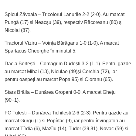
Spicul Zăvoaia – Tricolorul Lanurile 2-2 (2-0). Au marcat
Pungă (17) și Neacșu (39), respectiv Răcoreanu (80) și
Nicolai (87).
Tractorul Viziru – Voința Bărăganu 1-0 (1-0). A marcat
Spartacus Gheorghe în minutul 5.
Dacia Bertești – Comagrim Dudești 3-2 (1-1). Pentru gazde
au marcat Mihai (13), Niculae (49)și Cerchia (72), iar
pentru oaspeți au marcat Popa 95) și Cioranu (65).
Stars Brăila – Dunărea Gropeni 0-0. A marcat Ghețu
(90+1).
FC Tufești – Dunărea Tichilești 2-6 (2-3). Pentru gazde au
marcat Gurgu (1) și Popîrțac (9), iar pentru învingători au
marcat Tîrdia (6), Mazîlu (14), Tudor (39,81), Novac (59) și