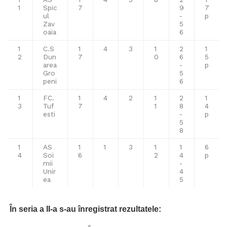
1
Spic
7
9
7
ul
-
p
Zav
5
oaia
6
1
C.S
1
4
3
1
2
1
2
Dun
7
0
6
5
area
-
p
Gro
5
peni
6
1
FC.
1
4
2
1
2
1
3
Tuf
7
1
8
4
esti
-
p
5
8
1
AS
1
1
3
1
1
6
4
Soi
6
2
4
p
mii
-
Unir
4
ea
5
În seria a II-a s-au înregistrat rezultatele: