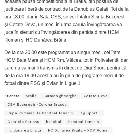
această pauză competițională la Brăila, din postura de
jucătoare liberă de contract de la Danubius Galați. Tot de la
ora 18.00, dar în Sala CSS, se vor întâlni Știința București
și Cetate Deva, un meci în urma căruia învingătoarea va
juca în sferturi cu învingătoarea din partida dintre HCM
Roman și HC Dunărea Brăila.
De la ora 20.00 este programat un singur meci, cel între
HCM Baia Mare și HCM Rm. Vâlcea, tot în Polivalentă, dar
care nu va mai fi transmis în direct de Digi Sport, pentru că
de la ora 19.30 aceștia au în grila de programe meciul de
fotbal dintre PSG și Evian în Ligue 1.
Etichete:
braila
Carmen gheorghe
Cetate Deva
CSM Bucuresti -Corona Brasov
Cupa Romaniei la handbal feminin
DigiSport 3
Gabriela Perianu
handbal
handbal feminin
hc dunarea braila
HC Dunarea Braila - HCM Roman