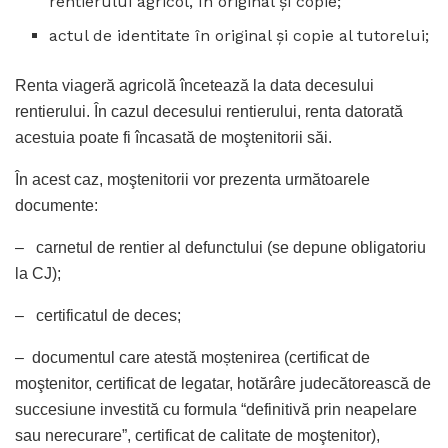
rentierului agricol, în original şi copie;
actul de identitate în original şi copie al tutorelui;
Renta viageră agricolă încetează la data decesului
rentierului. În cazul decesului rentierului, renta datorată
acestuia poate fi încasată de moştenitorii săi.
În acest caz, moştenitorii vor prezenta următoarele
documente:
– carnetul de rentier al defunctului (se depune obligatoriu
la CJ);
– certificatul de deces;
– documentul care atestă moștenirea (certificat de
moştenitor, certificat de legatar, hotărâre judecătorească de
succesiune investită cu formula “definitivă prin neapelare
sau nerecurare”, certificat de calitate de moştenitor),