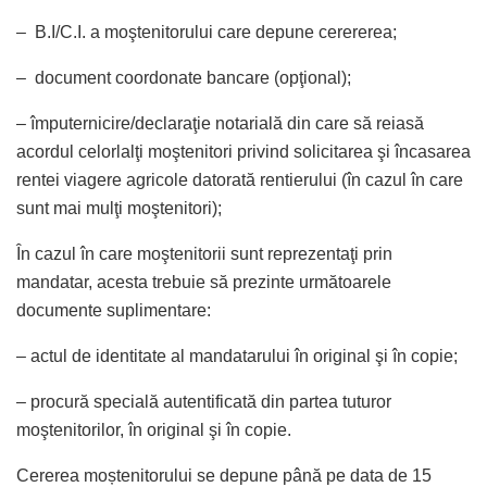
– B.I/C.I. a moştenitorului care depune cerererea;
– document coordonate bancare (opţional);
– împuternicire/declaraţie notarială din care să reiasă
acordul celorlalţi moştenitori privind solicitarea şi încasarea
rentei viagere agricole datorată rentierului (în cazul în care
sunt mai mulţi moştenitori);
În cazul în care moştenitorii sunt reprezentaţi prin
mandatar, acesta trebuie să prezinte următoarele
documente suplimentare:
– actul de identitate al mandatarului în original şi în copie;
– procură specială autentificată din partea tuturor
moştenitorilor, în original şi în copie.
Cererea moștenitorului se depune până pe data de 15