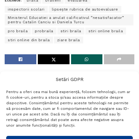
Etichete:
braila
braileni
evaluarea
inspectorii scolari
lipsește rubrica de autoevaluare
Ministerul Educatiei a anulat calificativul ”nesatisfacator”
pentru Catalin Canciu si Daniela Turcu
pro braila
probraila
stiri braila
stiri online braila
stiri online din braila
ziare braila
Setări GDPR
Pentru a oferi cea mai bună experiență, folosim tehnologii, cum ar
fi cookie-uri, pentru a stoca și/sau accesa informațiile despre
dispozitive. Consimțământul pentru aceste tehnologii ne permite
să procesăm date, cum ar fi comportamentul de navigare sau ID-
uri unice pe acest site. Dacă nu îți dai consimțământul sau îți
Termeni si conditii
Politică de confidențialitate
retragi consimțământul dat poate avea afecte negative asupra
Politica cookies
Setări GDPR
Contact
unor anumite funcționalități și funcții.