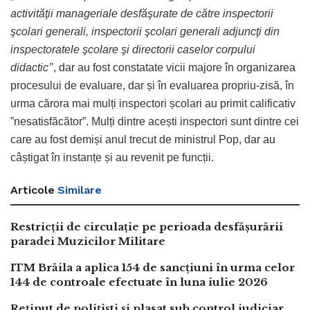
activităţii manageriale desfăşurate de către inspectorii
şcolari generali, inspectorii şcolari generali adjuncţi din
inspectoratele şcolare şi directorii caselor corpului
didactic
’’
, dar au fost constatate vicii majore în organizarea
procesului de evaluare, dar și în evaluarea propriu-zisă, în
urma cărora mai mulți inspectori școlari au primit calificativ
”nesatisfăcător”. Mulți dintre acești inspectori sunt dintre cei
care au fost demiși anul trecut de ministrul Pop, dar au
câștigat în instanțe și au revenit pe funcții.
Articole
Similare
Restricții de circulație pe perioada desfășurării
paradei Muzicilor Militare
ITM Brăila a aplica 154 de sancțiuni în urma celor
144 de controale efectuate în luna iulie 2026
Reținut de polițiști și plasat sub control judiciar