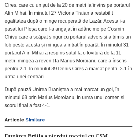
Cireș, care cu un șut de la 20 de metri la învins pe portarul
Alin Mihai. În minutul 27 Victoria Traian a restabilit
egalitatea după o minge recuperată de Lazăr. Acesta i-a
pasat lui Pleșa care l-a angajat în adâncime pe Cosmin
Chivu care a scăpat singur cu portarul advers și a trimis un
lob peste acesta și mingea a intrat în poartă. În minutul 31
portarul Alin Mihai a respins șutul la o lovitură de la 11
metri, mingea a revenit la Marius Moroianu care a înscris
pentru 2-1. În minutul 39 Denis Cireș a marcat pentru 3-1 în
urma unei centrări.
După pauză Unirea Braniștea a mai marcat un gol, în
minutul 68 prin Marius Moroianu, în urma unui corner, și
scorul final a fost 4-1.
Articole
Similare
Dunărea Brăila a pierdut meciul cu CSM