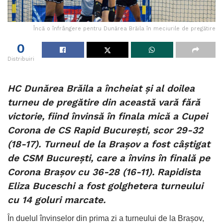
Încă o înfrângere pentru Dunărea Brăila în meciurile de pregătire
0
Distribuiri
HC Dunărea Brăila a încheiat și al doilea
turneu de pregătire din această vară fără
victorie, fiind învinsă în finala mică a Cupei
Corona de CS Rapid București, scor 29-32
(18-17). Turneul de la Brașov a fost câștigat
de CSM București, care a învins în finală pe
Corona Brașov cu 36-28 (16-11). Rapidista
Eliza Buceschi a fost golghetera turneului
cu 14 goluri marcate.
În duelul învinselor din prima zi a turneului de la Brașov,