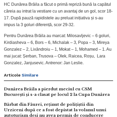
HC Dunărea Brăila a făcut o primă repriză bună la capătul
căreia au intrat la vestiare cu un avantaj de un gol, scor 18-
17. După pauză rapidistele au preluat inițiativa și s-au
impus la 3 goluri diferență, scor 29-32.
Pentru Dunărea Brăila au marcat: Milosavljevic – 6 goluri,
Kirdiasheva – 6, Bors – 6, Michalak – 3, Popa – 3, Mireya
Gonzalez – 2, Lixăndroiu – 1, Mokat – 1, Mohamed – 1. Au
mai jucat: Șerban, Trusova – Olek, Raicea, Roșu, Lara
Gonzalez, Janjusevic. Antrenor: Jan Leslie.
Articole
Similare
Dunărea Brăila a pierdut meciul cu CSM
București și s-a clasat pe locul 2 la Cupa Dunărea
Bărbat din Făurei, reținut de polițiștii din
Urziceni după ce a fost depistat la volanul unui
autoturism deși nu avea permis de conducere