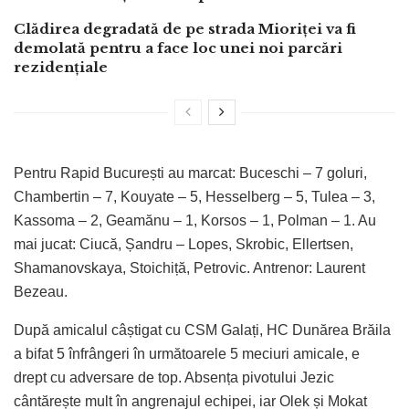
Clădirea degradată de pe strada Mioriței va fi
demolată pentru a face loc unei noi parcări
rezidențiale
Pentru Rapid București au marcat: Buceschi – 7 goluri,
Chambertin – 7, Kouyate – 5, Hesselberg – 5, Tulea – 3,
Kassoma – 2, Geamănu – 1, Korsos – 1, Polman – 1. Au
mai jucat: Ciucă, Șandru – Lopes, Skrobic, Ellertsen,
Shamanovskaya, Stoichiță, Petrovic. Antrenor: Laurent
Bezeau.
După amicalul câștigat cu CSM Galați, HC Dunărea Brăila
a bifat 5 înfrângeri în următoarele 5 meciuri amicale, e
drept cu adversare de top. Absența pivotului Jezic
cântărește mult în angrenajul echipei, iar Olek și Mokat