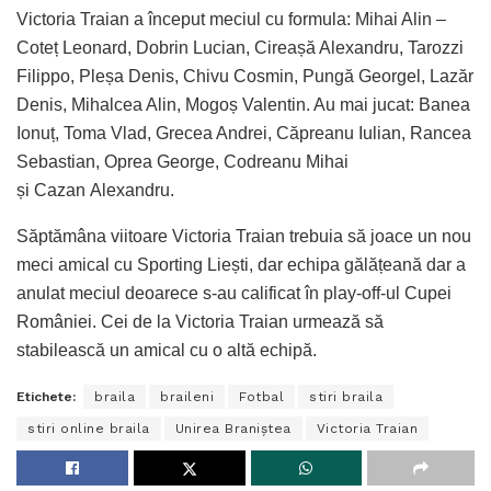
Victoria Traian a început meciul cu formula: Mihai Alin –
Coteț Leonard, Dobrin Lucian, Cireașă Alexandru, Tarozzi
Filippo, Pleșa Denis, Chivu Cosmin, Pungă Georgel, Lazăr
Denis, Mihalcea Alin, Mogoș Valentin. Au mai jucat: Banea
Ionuț, Toma Vlad, Grecea Andrei, Căpreanu Iulian, Rancea
Sebastian, Oprea George, Codreanu Mihai
și Cazan Alexandru.
Săptămâna viitoare Victoria Traian trebuia să joace un nou
meci amical cu Sporting Liești, dar echipa gălățeană dar a
anulat meciul deoarece s-au calificat în play-off-ul Cupei
României. Cei de la Victoria Traian urmează să
stabilească un amical cu o altă echipă.
Etichete:
braila
braileni
Fotbal
stiri braila
stiri online braila
Unirea Braniștea
Victoria Traian