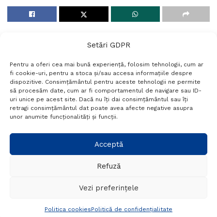
Setări GDPR
Pentru a oferi cea mai bună experiență, folosim tehnologii, cum ar
fi cookie-uri, pentru a stoca și/sau accesa informațiile despre
dispozitive. Consimțământul pentru aceste tehnologii ne permite
să procesăm date, cum ar fi comportamentul de navigare sau ID-
uri unice pe acest site. Dacă nu îți dai consimțământul sau îți
Termeni si conditii
Politică de confidențialitate
retragi consimțământul dat poate avea afecte negative asupra
Politica cookies
Setări GDPR
Contact
unor anumite funcționalități și funcții.
Acceptă
Telefon:
+40 788 760 194
Refuză
© Probr.ro 2022. Created by
I
MCreative.ro
.
Vezi preferințele
Politica cookies
Politică de confidențialitate