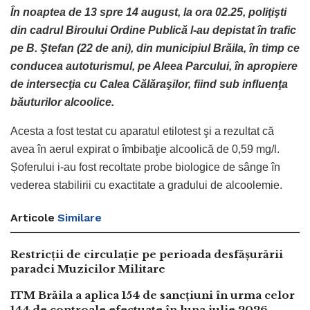
În noaptea de 13 spre 14 august, la ora 02.25, poliţişti
din cadrul Biroului Ordine Publică l-au depistat în trafic
pe B. Ştefan (22 de ani), din municipiul Brăila, în timp ce
conducea autoturismul, pe Aleea Parcului, în apropiere
de intersecţia cu Calea Călăraşilor, fiind sub influenţa
băuturilor alcoolice.
Acesta a fost testat cu aparatul etilotest şi a rezultat că
avea în aerul expirat o îmbibaţie alcoolică de 0,59 mg/l.
Șoferului i-au fost recoltate probe biologice de sânge în
vederea stabilirii cu exactitate a gradului de alcoolemie.
Articole
Similare
Restricții de circulație pe perioada desfășurării
paradei Muzicilor Militare
ITM Brăila a aplica 154 de sancțiuni în urma celor
144 de controale efectuate în luna iulie 2026