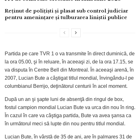
Reținut de polițiști și plasat sub control judiciar
pentru amenințare și tulburarea liniștii publice
Partida pe care TVR 1 o va transmite în direct duminică, de
la ora 05.00, şi în reluare, în aceeaşi zi, de la ora 17.15, se
va disputa în Centre Bell din Montreal. În aceeaşi arenă, în
2007, Lucian Bute a câştigat titlul mondial, învingându-l pe
columbianul Berrijo, deţinătorul centurii în acel moment.
După un an şi şapte luni de absenţă din ringul de box,
fostul campion mondial Lucian Bute va urca din nou în ring.
În cazul în care va câştiga partida, Bute va avea şansa ca
în următorul meci să lupte din nou pentru titlul mondial.
Lucian Bute, în vârstă de 35 de ani, are în palmares 31 de