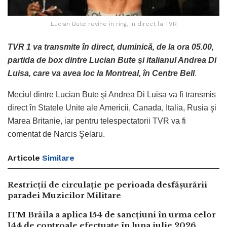
Lucian Bute revine in ring, in direct la TVR
TVR 1 va transmite în direct, duminică, de la ora 05.00,
partida de box dintre Lucian Bute şi italianul Andrea Di
Luisa, care va avea loc la Montreal, în Centre Bell
.
Meciul dintre Lucian Bute şi Andrea Di Luisa va fi transmis
direct în Statele Unite ale Americii, Canada, Italia, Rusia şi
Marea Britanie, iar pentru telespectatorii TVR va fi
comentat de Narcis Şelaru.
Articole
Similare
Restricții de circulație pe perioada desfășurării
paradei Muzicilor Militare
ITM Brăila a aplica 154 de sancțiuni în urma celor
144 de controale efectuate în luna iulie 2026