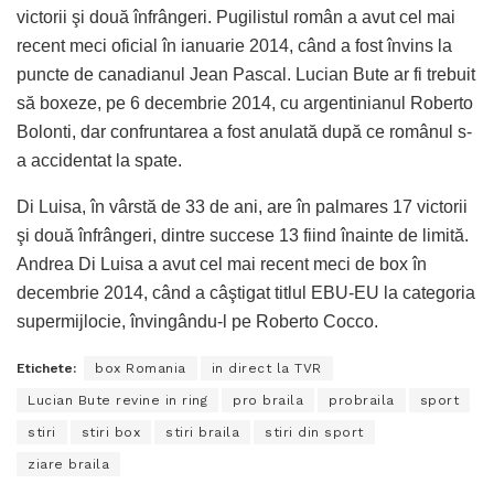
victorii şi două înfrângeri. Pugilistul român a avut cel mai
recent meci oficial în ianuarie 2014, când a fost învins la
puncte de canadianul Jean Pascal. Lucian Bute ar fi trebuit
să boxeze, pe 6 decembrie 2014, cu argentinianul Roberto
Bolonti, dar confruntarea a fost anulată după ce românul s-
a accidentat la spate.
Di Luisa, în vârstă de 33 de ani, are în palmares 17 victorii
şi două înfrângeri, dintre succese 13 fiind înainte de limită.
Andrea Di Luisa a avut cel mai recent meci de box în
decembrie 2014, când a câştigat titlul EBU-EU la categoria
supermijlocie, învingându-l pe Roberto Cocco.
Etichete:
box Romania
in direct la TVR
Lucian Bute revine in ring
pro braila
probraila
sport
stiri
stiri box
stiri braila
stiri din sport
ziare braila