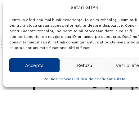
Setări GDPR
Pentru a oferi cea mai bună experiență, folosim tehnologii, cum ar fi 
pentru a stoca și/sau accesa informațiile despre dispozitive. Consi
pentru aceste tehnologii ne permite să procesăm date, cum ar fi
comportamentul de navigare sau ID-uri unice pe acest site. Dacă nu î
consimțământul sau îți retragi consimțământul dat poate avea afecte
asupra unor anumite funcționalități și funcții.
Home
Actualitate
Acceptă
Refuză
Vezi prefe
Tinerii din Brăil
Politica cookies
Politică de confidențialitate
la provocările cl
premiați în cad
Summit Awards
03/07/2024
in
Actualitate
Timp de citire:4 mins rea