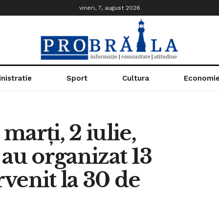
vineri, 7, august 2026
nistratie
Sport
Cultura
Economi
 marți, 2 iulie,
i au organizat 13
rvenit la 30 de