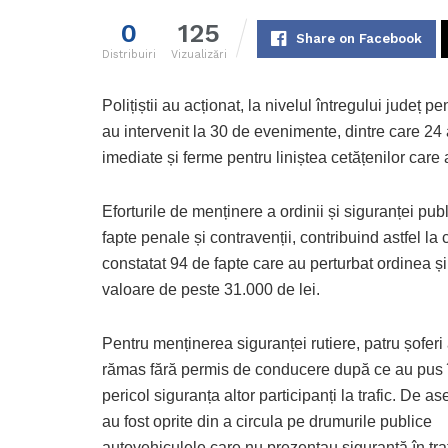
0
125
Share on Facebook
Distribuiri
Vizualizări
Polițiștii au acționat, la nivelul întregului județ 
au intervenit la 30 de evenimente, dintre care 24 a
imediate și ferme pentru liniștea cetățenilor care ar 
Eforturile de menținere a ordinii și siguranței pu
fapte penale și contravenții, contribuind astfel la c
constatat 94 de fapte care au perturbat ordinea și 
valoare de peste 31.000 de lei.
Pentru menținerea siguranței rutiere, patru șoferi
rămas fără permis de conducere după ce au pus 
pericol siguranța altor participanți la trafic. De 
au fost oprite din a circula pe drumurile publice
autovehiculele care nu prezentau siguranță în traf