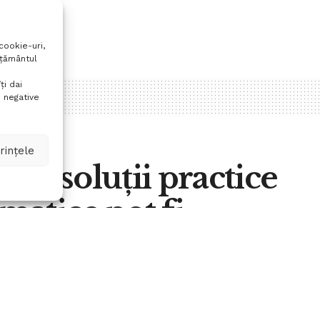
cookie-uri,
mțământul
ți dai
 negative
rințele
a cu soluții practice
imatice pot fi
rul Climate Change
A
0
d
A