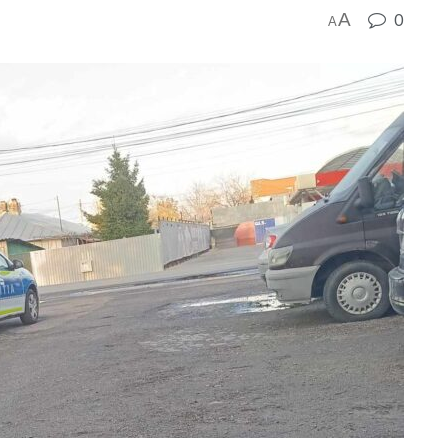
A
0
A