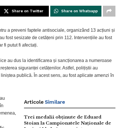
Share on Twitter
Share on Whatsapp
pentru a preveni faptele antisociale, organizând 13 acțiuni și
u fost sesizate de cetățeni prin 112. Intervențiile au fost
fi putut fi afectați.
blice au dus la identificarea și sancționarea a numeroase
reșterea siguranței cetățenilor. Astfel, polițiștii au
liniștea publică. În acest sens, au fost aplicate amenzi în
 au
Articole
Similare
în
asemenea,
Trei medalii obținute de Eduard
Stoian la Campionatele Naționale de
ic.