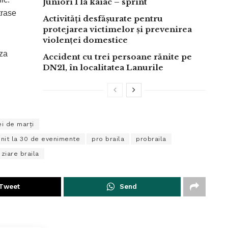
Juniori 1 la kaiac – sprint
trase
Activități desfășurate pentru
protejarea victimelor și prevenirea
violenței domestice
aza
Accident cu trei persoane rănite pe
DN21, în localitatea Lanurile
ei de marți
rvenit la 30 de evenimente
pro braila
probraila
ziare braila
Tweet
Send