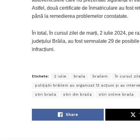
Astfel, două certificate de înmatriculare au fost re
până la remedierea problemelor constatate.
În total, în cursul zilei de marți, 2 iulie 2024, pe r
județului Brăila, au fost semnalate 29 de posibile
infracțiuni.
Etichete:
2 iulie
braila
braileni
În cursul zil
polițiștii brăileni au organizat 13 acțiuni și au inte
stiri braila
stiri din braila
stiri online braila
Share