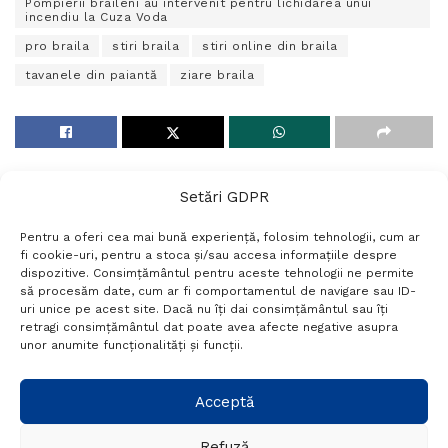
Pompierii braileni au intervenit pentru lichidarea unui
incendiu la Cuza Voda
pro braila
stiri braila
stiri online din braila
tavanele din paiantă
ziare braila
Setări GDPR
Pentru a oferi cea mai bună experiență, folosim tehnologii, cum ar
fi cookie-uri, pentru a stoca și/sau accesa informațiile despre
dispozitive. Consimțământul pentru aceste tehnologii ne permite
să procesăm date, cum ar fi comportamentul de navigare sau ID-
uri unice pe acest site. Dacă nu îți dai consimțământul sau îți
Termeni si conditii
Politică de confidențialitate
retragi consimțământul dat poate avea afecte negative asupra
Politica cookies
Setări GDPR
Contact
unor anumite funcționalități și funcții.
Telefon:
+40 788 760 194
Acceptă
Refuză