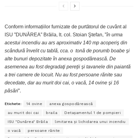
Conform informațiilor furnizate de purtătorul de cuvânt al
ISU ”DUNĂREA” Brăila, lt. col. Stoian Ştefan, ”
în urma
acestui incendiu au ars aproximativ 140 mp acoperiş din
scândură învelit cu tablă, cca. o tonă de porumb boabe şi
alte bunuri depozitate în anexa gospodărească. De
asemenea au fost degradaţi pereţii şi tavanele din paiantă
a trei camere de locuit. Nu au fost persoane rănite sau
decedate, dar au murit doi cai, o vacă, 14 ovine şi 16
păsări
”.
Etichete:
14 ovine
anexa gospodărească
au murit doi cai
braila
Detaşamentul 1 de pompieri
ISU "Dunărea" Brăila
limitarea şi lichidarea unui incendiu
o vacă
persoane rănite