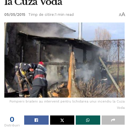
la Cuza Voda
A
05/05/2015
Timp de citire:1 min read
A
Pompierii braileni au intervenit pentru lichidarea unui incendiu la Cuza
Voda
0
Distribuiri