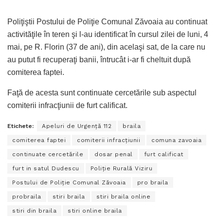
Poliţiştii Postului de Poliţie Comunal Zăvoaia au continuat
activităţile în teren şi l-au identificat în cursul zilei de luni, 4
mai, pe R. Florin (37 de ani), din acelaşi sat, de la care nu
au putut fi recuperaţi banii, întrucât i-ar fi cheltuit după
comiterea faptei.
Faţă de acesta sunt continuate cercetările sub aspectul
comiterii infracţiunii de furt calificat.
Etichete:
Apeluri de Urgenţă 112
braila
comiterea faptei
comiterii infracţiunii
comuna zavoaia
continuate cercetările
dosar penal
furt calificat
furt in satul Dudescu
Poliţie Rurală Viziru
Postului de Poliţie Comunal Zăvoaia
pro braila
probraila
stiri braila
stiri braila online
stiri din braila
stiri online braila