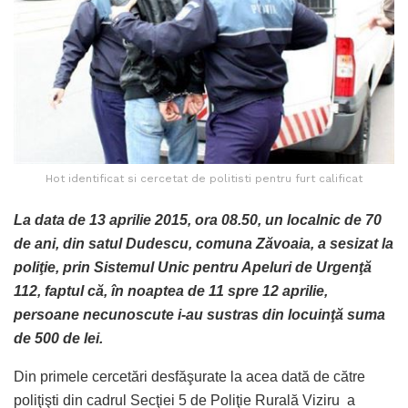
Hot identificat si cercetat de politisti pentru furt calificat
La data de 13 aprilie 2015, ora 08.50, un localnic de 70
de ani, din satul Dudescu, comuna Zăvoaia, a sesizat la
poliţie, prin Sistemul Unic pentru Apeluri de Urgenţă
112, faptul că, în noaptea de 11 spre 12 aprilie,
persoane necunoscute i-au sustras din locuinţă suma
de 500 de lei.
Din primele cercetări desfăşurate la acea dată de către
poliţişti din cadrul Secţiei 5 de Poliţie Rurală Viziru a