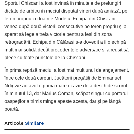
Sportul Chiscani a fost invinsă în minutele de prelungiri
dictate de arbitru în meciul disputat vineri după amiază, pe
teren propriu cu Înainte Modelu. Echipa din Chiscani
venea după două victorii consecutive pe teren propriu și a
sperat să lege a treia victorie pentru a ieși din zona
retrogradării. Echipa din Călărași s-a dovedit a fi o echipă
mult mai solidă decât precedentele adversare și a reușit să
plece cu toate punctele de la Chiscani.
În prima repriză meciul a fost mai mult unul de angajament,
între cele două careuri. Jucătorii pregătiți de Emmanuel
Ndigwe au avut o primă mare ocazie de a deschide scorul
în minutul 13, dar Marius Coman, scăpat singur cu portarul
oaspeților a trimis minge apeste acesta, dar și pe lângă
poartă.
Articole
Similare