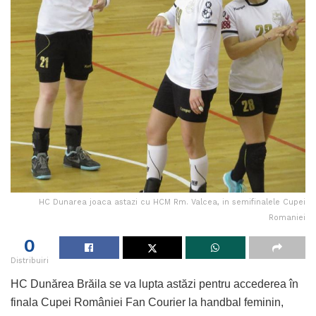
HC Dunarea joaca astazi cu HCM Rm. Valcea, in semifinalele Cupei
Romaniei
0
Distribuiri
HC Dunărea Brăila se va lupta astăzi pentru accederea în
finala Cupei României Fan Courier la handbal feminin,