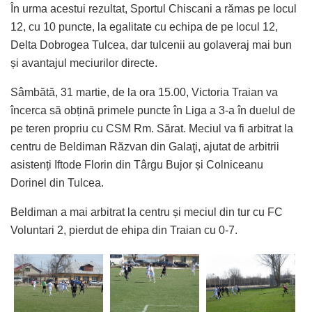
În urma acestui rezultat, Sportul Chiscani a rămas pe locul
12, cu 10 puncte, la egalitate cu echipa de pe locul 12,
Delta Dobrogea Tulcea, dar tulcenii au golaveraj mai bun
și avantajul meciurilor directe.
Sâmbătă, 31 martie, de la ora 15.00, Victoria Traian va
încerca să obțină primele puncte în Liga a 3-a în duelul de
pe teren propriu cu CSM Rm. Sărat. Meciul va fi arbitrat la
centru de Beldiman Răzvan din Galaţi, ajutat de arbitrii
asistenți Iftode Florin din Târgu Bujor și Colniceanu
Dorinel din Tulcea.
Beldiman a mai arbitrat la centru și meciul din tur cu FC
Voluntari 2, pierdut de ehipa din Traian cu 0-7.