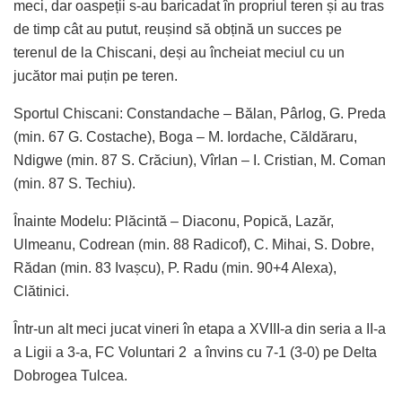
meci, dar oaspeții s-au baricadat în propriul teren și au tras
de timp cât au putut, reușind să obțină un succes pe
terenul de la Chiscani, deși au încheiat meciul cu un
jucător mai puțin pe teren.
Sportul Chiscani: Constandache – Bălan, Pârlog, G. Preda
(min. 67 G. Costache), Boga – M. Iordache, Căldăraru,
Ndigwe (min. 87 S. Crăciun), Vîrlan – I. Cristian, M. Coman
(min. 87 S. Techiu).
Înainte Modelu: Plăcintă – Diaconu, Popică, Lazăr,
Ulmeanu, Codrean (min. 88 Radicof), C. Mihai, S. Dobre,
Rădan (min. 83 Ivașcu), P. Radu (min. 90+4 Alexa),
Clătinici.
Într-un alt meci jucat vineri în etapa a XVIII-a din seria a II-a
a Ligii a 3-a, FC Voluntari 2 a învins cu 7-1 (3-0) pe Delta
Dobrogea Tulcea.