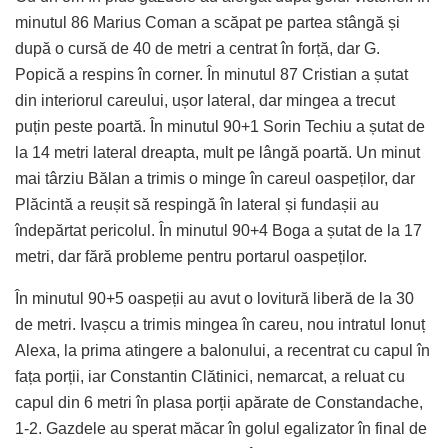
minutul 86 Marius Coman a scăpat pe partea stângă și
după o cursă de 40 de metri a centrat în forță, dar G.
Popică a respins în corner. În minutul 87 Cristian a șutat
din interiorul careului, ușor lateral, dar mingea a trecut
puțin peste poartă. În minutul 90+1 Sorin Techiu a șutat de
la 14 metri lateral dreapta, mult pe lângă poartă. Un minut
mai târziu Bălan a trimis o minge în careul oaspeților, dar
Plăcintă a reușit să respingă în lateral și fundașii au
îndepărtat pericolul. În minutul 90+4 Boga a șutat de la 17
metri, dar fără probleme pentru portarul oaspeților.
În minutul 90+5 oaspeții au avut o lovitură liberă de la 30
de metri. Ivașcu a trimis mingea în careu, nou intratul Ionuț
Alexa, la prima atingere a balonului, a recentrat cu capul în
fața porții, iar Constantin Clătinici, nemarcat, a reluat cu
capul din 6 metri în plasa porții apărate de Constandache,
1-2. Gazdele au sperat măcar în golul egalizator în final de