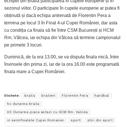
echipei din Brăila participarea în cupele europene și în
sezonul viitor. O participare în cupele europene ar putea fi
obținută și dacă echipa antrenată de Florentin Pera a
termina pe locul 3 în Final 4-ul Cupei României, dar asta
cu condiția ca finala să fie între CSM București și HCM
Rm. Vâlcea, iar echipa din Vâlcea să termine campionatul
pe primele 3 locuri.
Duminică, de la ora 13.00, se va disputa finala mică, între
învinsele din prima zi, iar de la ora 16.00 este programată
finala mare a Cupei României.
Etichete:
braila
braileni
Florentin Pera
handbal
hc dunarea braila
HC Dunarea joaca astazi cu HCM Rm. Valcea
in semifinalele Cupei Romaniei
sport
stiri din sport