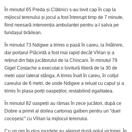
În minutul 65 Preda și Clătinici s-au lovit cap în cap la
mijlocul terenului și jocul a fost întrerupt timp de 7 minute,
fiind neesară intervenția ambulanței pentru a-l salva pe
fundașul brăilean.
În minutul 73 Ndigwe a trimis o pasă în careu, la întâlnire,
dar portarul Plăcintă a fost mai rapid decât Vîrlan și a
reținut din fața jucătorului de la Chiscani. În minutul 79
Gigel Costache a executat o lovitură liberă de la 30 de
metri ușor lateral stânga. A trimis înalt în careu, în colțul
careului de 6 metri, de unde Ndigwe a reluat cu capul și a
trimis în plasa porții oaspeților, restabilind egalitatea.
În minutul 82 oaspeții au rămas în zece jucători, după ce
Dobre a primit al doilea cartonaș galben pentru un ”duel
cocoșesc” cu Vîrlan la mijlocul terenului.
Cu un om în plus gazdele au alergat după golul victoriei. În