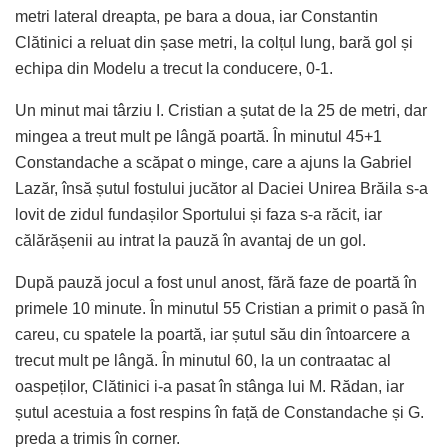
metri lateral dreapta, pe bara a doua, iar Constantin
Clătinici a reluat din șase metri, la colțul lung, bară gol și
echipa din Modelu a trecut la conducere, 0-1.
Un minut mai târziu I. Cristian a șutat de la 25 de metri, dar
mingea a treut mult pe lângă poartă. În minutul 45+1
Constandache a scăpat o minge, care a ajuns la Gabriel
Lazăr, însă șutul fostului jucător al Daciei Unirea Brăila s-a
lovit de zidul fundașilor Sportului și faza s-a răcit, iar
călărășenii au intrat la pauză în avantaj de un gol.
După pauză jocul a fost unul anost, fără faze de poartă în
primele 10 minute. În minutul 55 Cristian a primit o pasă în
careu, cu spatele la poartă, iar șutul său din întoarcere a
trecut mult pe lângă. În minutul 60, la un contraatac al
oaspeților, Clătinici i-a pasat în stânga lui M. Rădan, iar
șutul acestuia a fost respins în față de Constandache și G.
preda a trimis în corner.