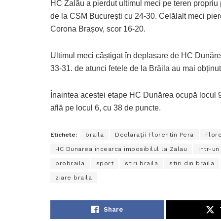
HC Zalău a pierdut ultimul meci pe teren propriu
de la CSM București cu 24-30. Celălalt meci pierd
Corona Brașov, scor 16-20.
Ultimul meci câștigat în deplasare de HC Dunărea
33-31. de atunci fetele de la Brăila au mai obținut
Înaintea acestei etape HC Dunărea ocupă locul 9
află pe locul 6, cu 38 de puncte.
Etichete:
braila
Declarații Florentin Pera
Flor
HC Dunarea incearca imposibilul la Zalau
intr-un
probraila
sport
stiri braila
stiri din braila
ziare braila
Share