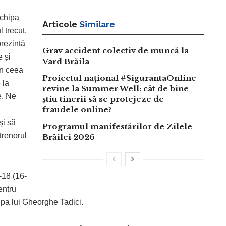
echipa
Articole
Similare
 trecut,
rezintă
Grav accident colectiv de muncă la
e și
Vard Brăila
În ceea
Proiectul național #SigurantaOnline
 la
revine la Summer Well: cât de bine
e. Ne
știu tinerii să se protejeze de
fraudele online?
și să
Programul manifestărilor de Zilele
trenorul
Brăilei 2026
-18 (16-
entru
ipa lui Gheorghe Tadici.