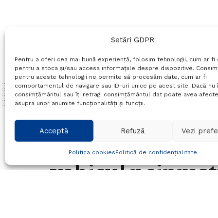
Setări GDPR
Pentru a oferi cea mai bună experiență, folosim tehnologii, cum ar fi 
pentru a stoca și/sau accesa informațiile despre dispozitive. Consi
pentru aceste tehnologii ne permite să procesăm date, cum ar fi
comportamentul de navigare sau ID-uri unice pe acest site. Dacă nu î
consimțământul sau îți retragi consimțământul dat poate avea afecte
asupra unor anumite funcționalități și funcții.
Home
Actualitate
Acceptă
Refuză
Vezi prefe
Depistat de poli
Politica cookies
Politică de confidențialitate
vehicul neinmatri
detine permis