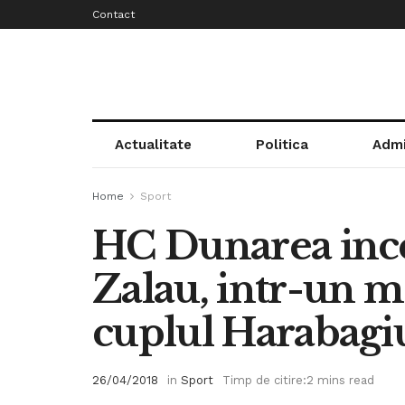
Contact
Actualitate
Politica
Admi
Home
Sport
HC Dunarea ince
Zalau, intr-un me
cuplul Harabagiu
26/04/2018
in
Sport
Timp de citire:2 mins read