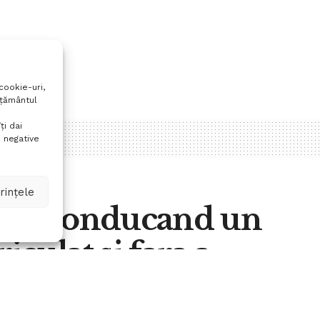
cookie-uri,
mțământul
ți dai
 negative
rințele
tisti conducand un
culat si fara a