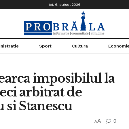
joi, 6, august 2026
nistratie
Sport
Cultura
Economi
arca imposibilul la
ci arbitrat de
 si Stanescu
A
0
A