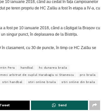
 pe 10 ianuarie 2018, când au cedat în fața campioanelor
ut pe teren propriu de HC Zalău a fost în etapa a IV-a, cu
 a fost pe 10 ianuarie 2018, când a câștigat la Brașov cu
 un singur punct, în deplasarea de la Bistrița.
 în clasament, cu 30 de puncte, în timp ce HC Zalău se
entin Pera
handbal
hc dunarea braila
 meci arbitrat de cuplul Harabagiu si Stanescu
pro braila
stiri handbal
stiri online braila
stiri online din braila
Tweet
Send