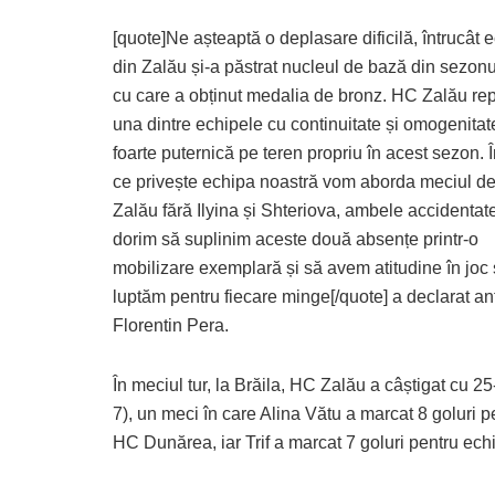
[quote]Ne așteaptă o deplasare dificilă, întrucât 
din Zalău și-a păstrat nucleul de bază din sezonul
cu care a obținut medalia de bronz. HC Zalău rep
una dintre echipele cu continuitate și omogenitat
foarte puternică pe teren propriu în acest sezon. 
ce privește echipa noastră vom aborda meciul de
Zalău fără Ilyina și Shteriova, ambele accidentat
dorim să suplinim aceste două absențe printr-o
mobilizare exemplară și să avem atitudine în joc 
luptăm pentru fiecare minge[/quote] a declarat an
Florentin Pera.
În meciul tur, la Brăila, HC Zalău a câștigat cu 25
7), un meci în care Alina Vătu a marcat 8 goluri p
HC Dunărea, iar Trif a marcat 7 goluri pentru ech