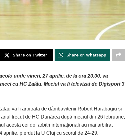
Share on Twitter
Share on Whatsapp
colo unde vineri, 27 aprilie, de la ora 20.00, va
n meci cu HC Zalău. Meciul va fi televizat de Digisport 3
alău va fi arbitrată de dâmbăvițenii Robert Harabagiu și
ați anul trecut de HC Dunărea după meciul din 26 februarie,
 acesta cei doi arbitri internaționali au mai arbitrat
 aprilie, pierdut la U Cluj cu scorul de 24-29.