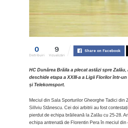
0
9
Share on Facebook
Distribuiri
Vizualizări
HC Dunărea Brăila a plecat astăzi spre Zalău, a
deschide etapa a XXIII-a a Ligii Florilor într-u
și Telekomsport.
Meciul din Sala Sporturilor Gheorghe Tadici din Z
Sillviu Stănescu. Cei doi arbitrii au fost contest
pierdut de echipa brăileană la Zalău cu 25-28. Anul
echipa antrenată de Florentin Pera în meciul din 4