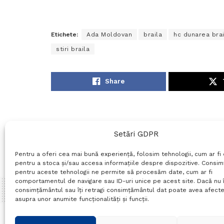
Etichete:
Ada Moldovan
braila
hc dunarea brai
stiri braila
Share
Setări GDPR
Pentru a oferi cea mai bună experiență, folosim tehnologii, cum ar fi 
pentru a stoca și/sau accesa informațiile despre dispozitive. Consi
pentru aceste tehnologii ne permite să procesăm date, cum ar fi
comportamentul de navigare sau ID-uri unice pe acest site. Dacă nu î
consimțământul sau îți retragi consimțământul dat poate avea afecte
asupra unor anumite funcționalități și funcții.
Home
Stiri