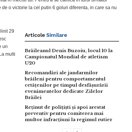
 o victorie la cel putin 6 goluri diferenta, in care sa nu
init 29
Articole
Similare
resc
e un
Brăileanul Denis Buzoiu, locul 10 la
La multi
Campionatul Mondial de atletism
U20
Recomandări ale jandarmilor
brăileni pentru comportamentul
cetățenilor pe timpul desfășurării
evenimentelor dedicate Zilelor
Brăilei
Reținut de polițiști și apoi arestat
preventiv pentru comiterea mai
multor infracțiuni la regimul rutier