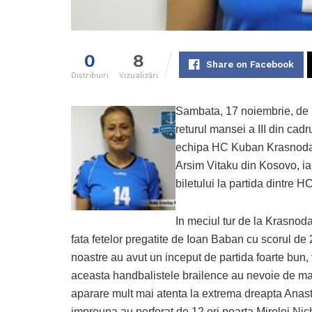
0
8
Share on Facebook
Distribuiri
Vizualizări
Sambata, 17 noiembrie, de l
returul mansei a III din cad
echipa HC Kuban Krasnodar d
Arsim Vitaku din Kosovo, ia
biletului la partida dintre 
In meciul tur de la Krasno
fata fetelor pregatite de Ioan Baban cu scorul de
noastre au avut un inceput de partida foarte bun,
aceasta handbalistele brailence au nevoie de mai 
aparare mult mai atenta la extrema dreapta Anasta
impreuna au perforat de 12 ori poarta Mirelei Nichi