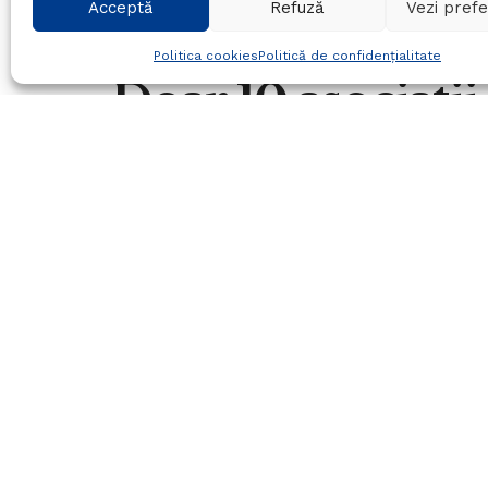
Acceptă
Refuză
Vezi prefe
S-a dat drumul la
Politica cookies
Politică de confidențialitate
Doar 10 asociatii
solicitat agent t
15/11/2012
in
Stiri
Timp de citire:1 min read