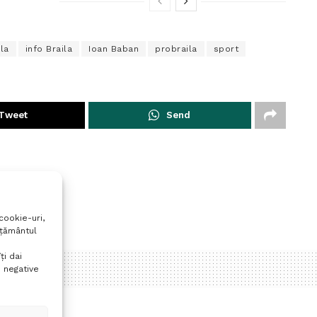
la
info Braila
Ioan Baban
probraila
sport
Tweet
Send
cookie-uri,
mțământul
ți dai
 negative