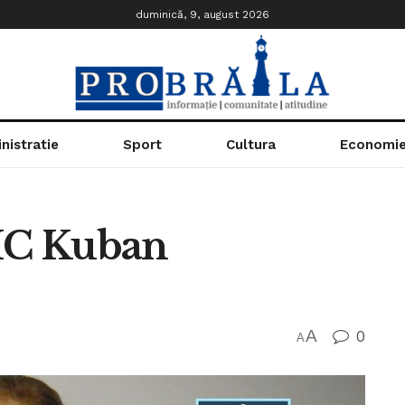
duminică, 9, august 2026
nistratie
Sport
Cultura
Economi
HC Kuban
A
0
A