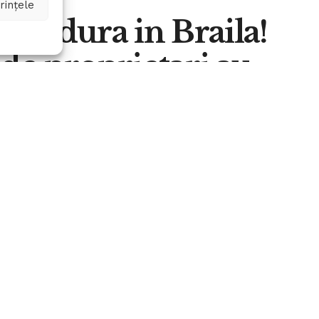
rințele
 caldura in Braila!
 de proprietari au
ermic
A
0
A