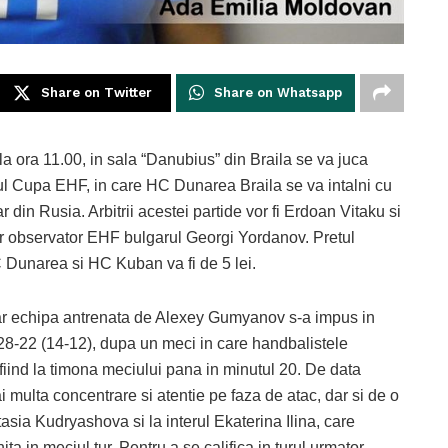
Share on Twitter
Share on Whatsapp
a ora 11.00, in sala “Danubius” din Braila se va juca
rul Cupa EHF, in care HC Dunarea Braila se va intalni cu
in Rusia. Arbitrii acestei partide vor fi Erdoan Vitaku si
r observator EHF bulgarul Georgi Yordanov. Pretul
HC Dunarea si HC Kuban va fi de 5 lei.
dar echipa antrenata de Alexey Gumyanov s-a impus in
 28-22 (14-12), dupa un meci in care handbalistele
 fiind la timona meciului pana in minutul 20. De data
multa concentrare si atentie pe faza de atac, dar si de o
sia Kudryashova si la interul Ekaterina Ilina, care
ta in meciul tur. Pentru a se califica in turul urmator