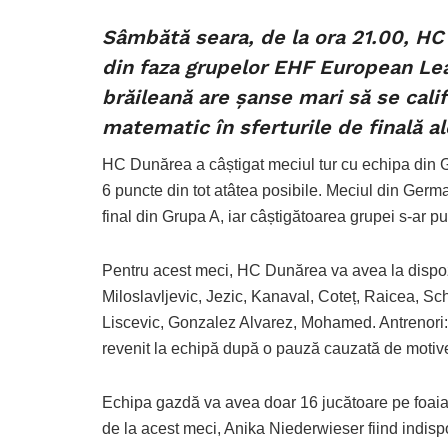
Sâmbătă seara, de la ora 21.00, HC 
din faza grupelor EHF European Lea
brăileană are șanse mari să se calif
matematic în sferturile de finală a
HC Dunărea a câștigat meciul tur cu echipa din Ge
6 puncte din tot atâtea posibile. Meciul din Ger
final din Grupa A, iar câștigătoarea grupei s-ar p
Pentru acest meci, HC Dunărea va avea la dispoz
Miloslavljevic, Jezic, Kanaval, Coteț, Raicea, S
Liscevic, Gonzalez Alvarez, Mohamed. Antrenori:
revenit la echipă după o pauză cauzată de motiv
Echipa gazdă va avea doar 16 jucătoare pe foaia
de la acest meci, Anika Niederwieser fiind indisp