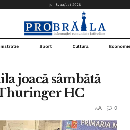
joi, 6, august 2026
nistratie
Sport
Cultura
Economi
la joacă sâmbătă
u Thuringer HC
A
0
A