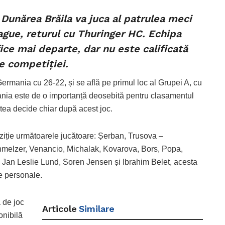
Dunărea Brăila va juca al patrulea meci
gue, returul cu Thuringer HC. Echipa
ice mai departe, dar nu este calificată
le competiției.
rmania cu 26-22, și se află pe primul loc al Grupei A, cu
mania este de o importanță deosebită pentru clasamentul
utea decide chiar după acest joc.
iție următoarele jucătoare: Șerban, Trusova –
chmelzer, Venancio, Michalak, Kovarova, Bors, Popa,
 Jan Leslie Lund, Soren Jensen și Ibrahim Belet, acesta
e personale.
 de joc
Articole
Similare
onibilă