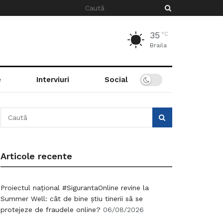
35
°C
Braila
e
Interviuri
Social
Articole recente
Proiectul național #SigurantaOnline revine la
Summer Well: cât de bine știu tinerii să se
protejeze de fraudele online?
06/08/2026