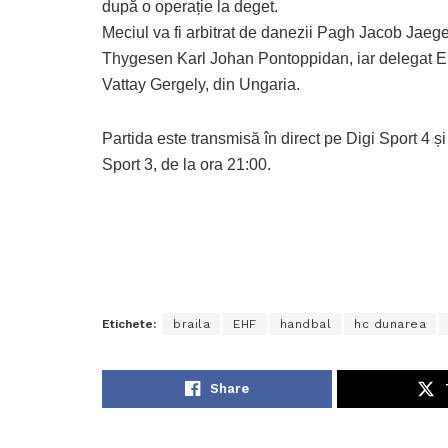
după o operație la deget.
Meciul va fi arbitrat de danezii Pagh Jacob Jaege
Thygesen Karl Johan Pontoppidan, iar delegat E
Vattay Gergely, din Ungaria.
Partida este transmisă în direct pe Digi Sport 4 ș
Sport 3, de la ora 21:00.
Etichete:
braila
EHF
handbal
hc dunarea
Share