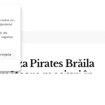
cookie-uri,
mțământul
ți dai
 negative
rințele
 Cuza Pirates Brăila
următoare meciuri în
ionale, toate în