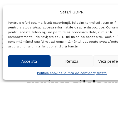
Setări GDPR
Pentru a oferi cea mai bună experiență, folosim tehnologii, cum ar fi 
pentru a stoca și/sau accesa informațiile despre dispozitive. Consi
pentru aceste tehnologii ne permite să procesăm date, cum ar fi
comportamentul de navigare sau ID-uri unice pe acest site. Dacă nu î
consimțământul sau îți retragi consimțământul dat poate avea afecte
asupra unor anumite funcționalități și funcții.
Home
Sport
Acceptă
Refuză
Vezi prefe
Trei echipe de la
Politica cookies
Politică de confidențialitate
vor juca zilele 
campionatele naț
deplasare