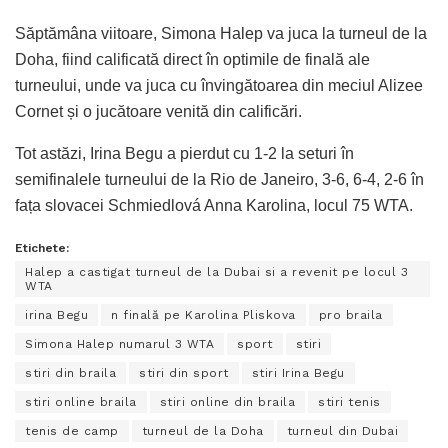
Săptămâna viitoare, Simona Halep va juca la turneul de la
Doha, fiind calificată direct în optimile de finală ale
turneului, unde va juca cu învingătoarea din meciul Alizee
Cornet și o jucătoare venită din calificări.
Tot astăzi, Irina Begu a pierdut cu 1-2 la seturi în
semifinalele turneului de la Rio de Janeiro, 3-6, 6-4, 2-6 în
fața slovacei Schmiedlová Anna Karolina, locul 75 WTA.
Etichete:
Halep a castigat turneul de la Dubai si a revenit pe locul 3
WTA
irina Begu
n finală pe Karolina Pliskova
pro braila
Simona Halep numarul 3 WTA
sport
stiri
stiri din braila
stiri din sport
stiri Irina Begu
stiri online braila
stiri online din braila
stiri tenis
tenis de camp
turneul de la Doha
turneul din Dubai