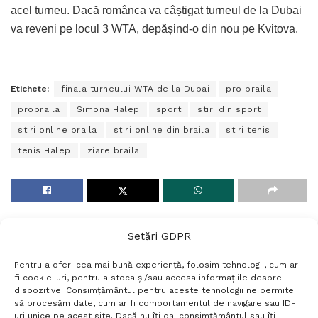
acel turneu. Dacă românca va câștigat turneul de la Dubai
va reveni pe locul 3 WTA, depășind-o din nou pe Kvitova.
Etichete:
finala turneului WTA de la Dubai
pro braila
probraila
Simona Halep
sport
stiri din sport
stiri online braila
stiri online din braila
stiri tenis
tenis Halep
ziare braila
Setări GDPR
Pentru a oferi cea mai bună experiență, folosim tehnologii, cum ar
fi cookie-uri, pentru a stoca și/sau accesa informațiile despre
dispozitive. Consimțământul pentru aceste tehnologii ne permite
să procesăm date, cum ar fi comportamentul de navigare sau ID-
uri unice pe acest site. Dacă nu îți dai consimțământul sau îți