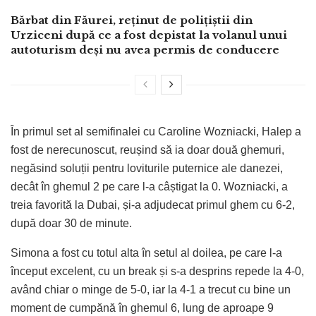
Bărbat din Făurei, reținut de polițiștii din
Urziceni după ce a fost depistat la volanul unui
autoturism deși nu avea permis de conducere
În primul set al semifinalei cu Caroline Wozniacki, Halep a
fost de nerecunoscut, reușind să ia doar două ghemuri,
negăsind soluții pentru loviturile puternice ale danezei,
decât în ghemul 2 pe care l-a câștigat la 0. Wozniacki, a
treia favorită la Dubai, și-a adjudecat primul ghem cu 6-2,
după doar 30 de minute.
Simona a fost cu totul alta în setul al doilea, pe care l-a
început excelent, cu un break și s-a desprins repede la 4-0,
având chiar o minge de 5-0, iar la 4-1 a trecut cu bine un
moment de cumpănă în ghemul 6, lung de aproape 9