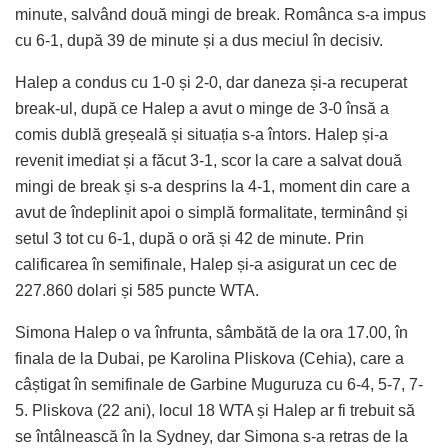
minute, salvând două mingi de break. Românca s-a impus
cu 6-1, după 39 de minute și a dus meciul în decisiv.
Halep a condus cu 1-0 și 2-0, dar daneza și-a recuperat
break-ul, după ce Halep a avut o minge de 3-0 însă a
comis dublă greșeală și situația s-a întors. Halep și-a
revenit imediat și a făcut 3-1, scor la care a salvat două
mingi de break și s-a desprins la 4-1, moment din care a
avut de îndeplinit apoi o simplă formalitate, terminând și
setul 3 tot cu 6-1, după o oră și 42 de minute. Prin
calificarea în semifinale, Halep și-a asigurat un cec de
227.860 dolari și 585 puncte WTA.
Simona Halep o va înfrunta, sâmbătă de la ora 17.00, în
finala de la Dubai, pe Karolina Pliskova (Cehia), care a
câștigat în semifinale de Garbine Muguruza cu 6-4, 5-7, 7-
5. Pliskova (22 ani), locul 18 WTA și Halep ar fi trebuit să
se întâlnească în la Sydney, dar Simona s-a retras de la