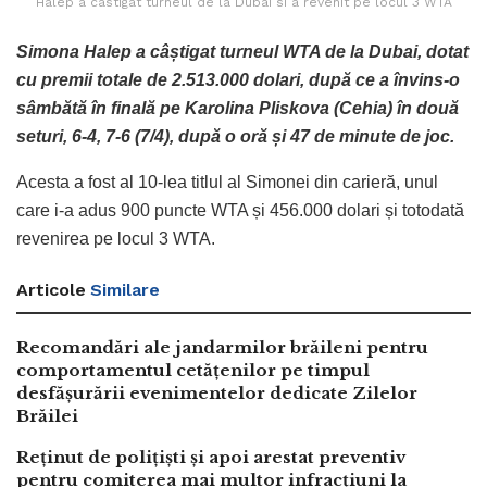
Halep a castigat turneul de la Dubai si a revenit pe locul 3 WTA
Simona Halep a câștigat turneul WTA de la Dubai, dotat
cu premii totale de 2.513.000 dolari, după ce a învins-o
sâmbătă în finală pe Karolina Pliskova (Cehia) în două
seturi, 6-4, 7-6 (7/4), după o oră și 47 de minute de joc.
Acesta a fost al 10-lea titlul al Simonei din carieră, unul
care i-a adus 900 puncte WTA și 456.000 dolari și totodată
revenirea pe locul 3 WTA.
Articole
Similare
Recomandări ale jandarmilor brăileni pentru
comportamentul cetățenilor pe timpul
desfășurării evenimentelor dedicate Zilelor
Brăilei
Reținut de polițiști și apoi arestat preventiv
pentru comiterea mai multor infracțiuni la