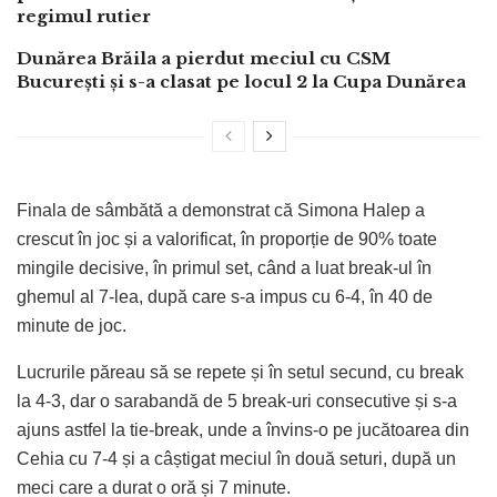
regimul rutier
Dunărea Brăila a pierdut meciul cu CSM
București și s-a clasat pe locul 2 la Cupa Dunărea
Finala de sâmbătă a demonstrat că Simona Halep a
crescut în joc și a valorificat, în proporție de 90% toate
mingile decisive, în primul set, când a luat break-ul în
ghemul al 7-lea, după care s-a impus cu 6-4, în 40 de
minute de joc.
Lucrurile păreau să se repete și în setul secund, cu break
la 4-3, dar o sarabandă de 5 break-uri consecutive și s-a
ajuns astfel la tie-break, unde a învins-o pe jucătoarea din
Cehia cu 7-4 și a câștigat meciul în două seturi, după un
meci care a durat o oră și 7 minute.