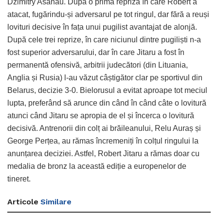
Dzimitry Asanau. După o primă repriză în care Robert a
atacat, fugărindu-și adversarul pe tot ringul, dar fără a reuși
lovituri decisive în fața unui pugilist avantajat de alonjă.
După cele trei reprize, în care niciunul dintre pugiliști n-a
fost superior adversarului, dar în care Jitaru a fost în
permanentă ofensivă, arbitrii judecători (din Lituania,
Anglia și Rusia) l-au văzut câștigător clar pe sportivul din
Belarus, decizie 3-0. Bielorusul a evitat aproape tot meciul
lupta, preferând să arunce din când în când câte o lovitură
atunci când Jitaru se apropia de el și încerca o lovitură
decisivă. Antrenorii din colț ai brăileanului, Relu Auraș și
George Perțea, au rămas încremeniți în colțul ringului la
anunțarea deciziei. Astfel, Robert Jitaru a rămas doar cu
medalia de bronz la această ediție a europenelor de
tineret.
Articole
Similare