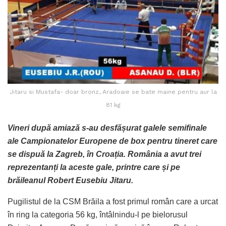
Jitaru si Mustafa- doar bronz, Aradoaie se bate maine pentru aur la
81 kg
Vineri după amiază s-au desfășurat galele semifinale
ale Campionatelor Europene de box pentru tineret care
se dispuă la Zagreb, în Croația. România a avut trei
reprezentanți la aceste gale, printre care și pe
brăileanul Robert Eusebiu Jitaru.
Pugilistul de la CSM Brăila a fost primul român care a urcat
în ring la categoria 56 kg, întâlnindu-l pe bielorusul