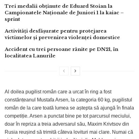
Trei medalii obținute de Eduard Stoian la
Campionatele Naționale de Juniori 1 la kaiac –
sprint
Activități desfășurate pentru protejarea
victimelor și prevenirea violenței domestice
Accident cu trei persoane rănite pe DN21, în
localitatea Lanurile
Al doilea pugilist român care a urcat în ring a fost
constănțeanul Mustafa Arsen, la categoria 60 kg, pugilistul
român de la care toată lumea se aștepta să ajungă în finala
competiție. Arsen a punctat bine pe tot parcursul meciului,
doar în repriza a treia adversarul său, Maxim Krivtsov din
Rusia reușind să trimită câteva lovituri mai clare. Numai că