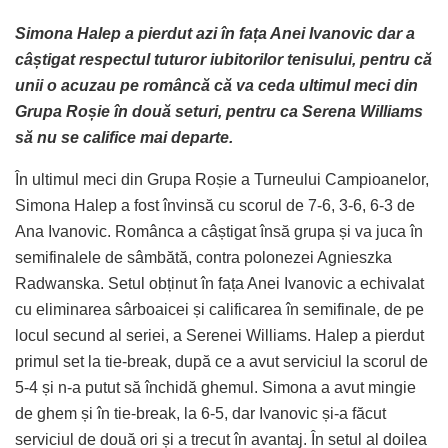
Simona Halep a pierdut azi în fața Anei Ivanovic dar a
câștigat respectul tuturor iubitorilor tenisului, pentru că
unii o acuzau pe româncă că va ceda ultimul meci din
Grupa Roșie în două seturi, pentru ca Serena Williams
să nu se califice mai departe.
În ultimul meci din Grupa Roșie a Turneului Campioanelor,
Simona Halep a fost învinsă cu scorul de 7-6, 3-6, 6-3 de
Ana Ivanovic. Românca a câștigat însă grupa și va juca în
semifinalele de sâmbătă, contra polonezei Agnieszka
Radwanska. Setul obținut în fața Anei Ivanovic a echivalat
cu eliminarea sârboaicei și calificarea în semifinale, de pe
locul secund al seriei, a Serenei Williams. Halep a pierdut
primul set la tie-break, după ce a avut serviciul la scorul de
5-4 și n-a putut să închidă ghemul. Simona a avut mingie
de ghem și în tie-break, la 6-5, dar Ivanovic și-a făcut
serviciul de două ori și a trecut în avantaj. În setul al doilea