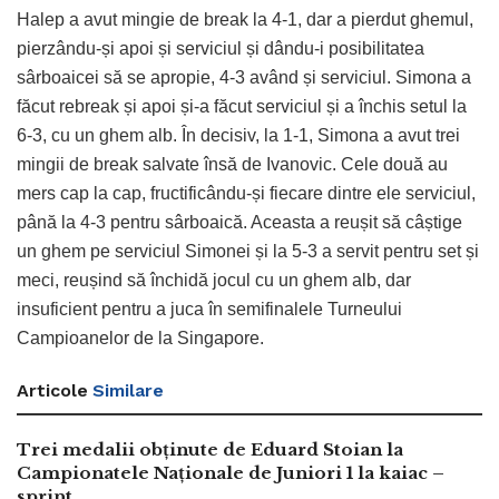
Halep a avut mingie de break la 4-1, dar a pierdut ghemul,
pierzându-și apoi și serviciul și dându-i posibilitatea
sârboaicei să se apropie, 4-3 având și serviciul. Simona a
făcut rebreak și apoi și-a făcut serviciul și a închis setul la
6-3, cu un ghem alb. În decisiv, la 1-1, Simona a avut trei
mingii de break salvate însă de Ivanovic. Cele două au
mers cap la cap, fructificându-și fiecare dintre ele serviciul,
până la 4-3 pentru sârboaică. Aceasta a reușit să câștige
un ghem pe serviciul Simonei și la 5-3 a servit pentru set și
meci, reușind să închidă jocul cu un ghem alb, dar
insuficient pentru a juca în semifinalele Turneului
Campioanelor de la Singapore.
Articole
Similare
Trei medalii obținute de Eduard Stoian la
Campionatele Naționale de Juniori 1 la kaiac –
sprint