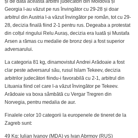
și de data aceasta arbitrii judecători din Moldova și
Georgia l-au văzut pe rus învingător cu 29-28 și doar
arbitrul din Austria l-a văzut învingător pe român, tot cu 29-
28, decizia finală fiind 2-1 pentru rus. Degeaba a protestat
din colțul ringului Relu Auraș, decizia era luată și Mustafa
Arsen a rămas cu medalie de bronz deși a fost superior
adversarului.
La categoria 81 kg, dinamovistul Andrei Arădoaie a fost
clar peste adversarul său, rusul Islam Tekeev, decizia
arbitrilor judecători fiindu-i favorabilă cu 2-1, arbitrul din
Lituania fiind cel care l-a văzut învingător pe Tekeev.
Arădoaie va boxa sâmbătă cu Vergar Tregren din
Norvegia, pentru medalia de aur.
Finalele celor 10 categorii la europenele de tineret de la
Zagreb sunt:
49 Kg: Iulian Ivanov (MDA) vs Ivan Abrmov (RUS)