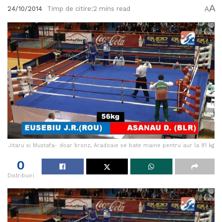
A
24/10/2014
Timp de citire:2 mins read
A
Jitaru si Mustafa- doar bronz, Aradoaie se bate maine pentru aur la 81 kg
0
Distribuiri