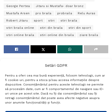
George Pertea
Jitaru si Mustafa- doar bronz
Mustafa Arsen
pro braila
probraila
Relu Auras
Robert Jitaru
sport
stiri
stiri braila
stiri braila online
stiri din braila
stiri din sport
stiri online braila
stiri online din braila
ziare braila
Setări GDPR
Pentru a oferi cea mai bună experiență, folosim tehnologii, cum ar
fi cookie-uri, pentru a stoca și/sau accesa informațiile despre
dispozitive. Consimțământul pentru aceste tehnologii ne permite
să procesăm date, cum ar fi comportamentul de navigare sau ID-
uri unice pe acest site. Dacă nu îți dai consimțământul sau îți
Termeni si conditii
Politică de confidențialitate
retragi consimțământul dat poate avea afecte negative asupra
Politica cookies
Setări GDPR
Contact
unor anumite funcționalități și funcții.