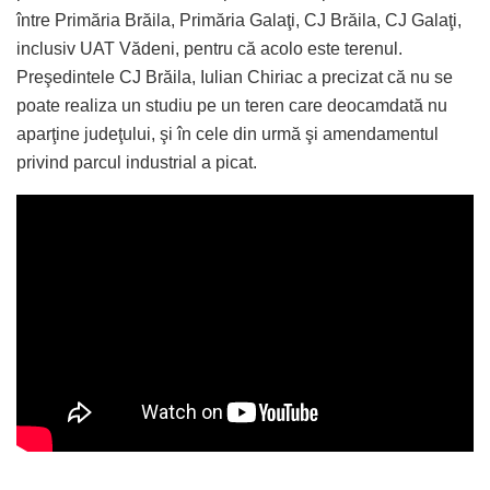
între Primăria Brăila, Primăria Galaţi, CJ Brăila, CJ Galaţi,
inclusiv UAT Vădeni, pentru că acolo este terenul.
Preşedintele CJ Brăila, Iulian Chiriac a precizat că nu se
poate realiza un studiu pe un teren care deocamdată nu
aparţine judeţului, şi în cele din urmă şi amendamentul
privind parcul industrial a picat.