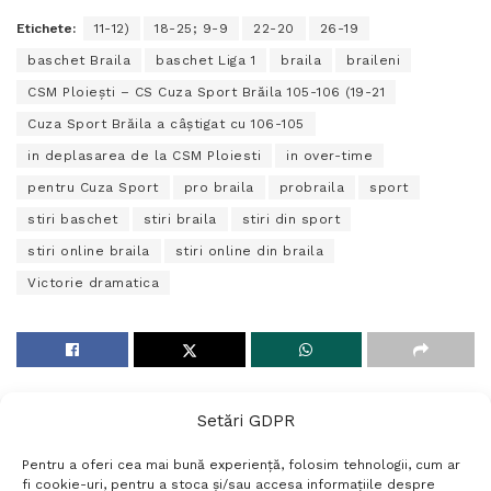
Etichete:
11-12)
18-25; 9-9
22-20
26-19
baschet Braila
baschet Liga 1
braila
braileni
CSM Ploieşti – CS Cuza Sport Brăila 105-106 (19-21
Cuza Sport Brăila a câștigat cu 106-105
in deplasarea de la CSM Ploiesti
in over-time
pentru Cuza Sport
pro braila
probraila
sport
stiri baschet
stiri braila
stiri din sport
stiri online braila
stiri online din braila
Victorie dramatica
Setări GDPR
Pentru a oferi cea mai bună experiență, folosim tehnologii, cum ar
fi cookie-uri, pentru a stoca și/sau accesa informațiile despre