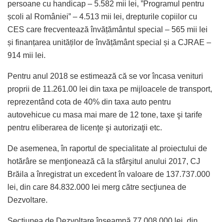
persoane cu handicap – 5.582 mii lei, ”Programul pentru
școli al României” – 4.513 mii lei, drepturile copiilor cu
CES care frecventează învățământul special – 565 mii lei
și finanțarea unităților de învățământ special și a CJRAE –
914 mii lei.
Pentru anul 2018 se estimează că se vor încasa venituri
proprii de 11.261.00 lei din taxa pe mijloacele de transport,
reprezentând cota de 40% din taxa auto pentru
autovehicue cu masa mai mare de 12 tone, taxe şi tarife
pentru eliberarea de licenţe şi autorizaţii etc.
De asemenea, în raportul de specialitate al proiectului de
hotărâre se menţionează că la sfârşitul anului 2017, CJ
Brăila a înregistrat un excedent în valoare de 137.737.000
lei, din care 84.832.000 lei merg către secţiunea de
Dezvoltare.
Secţiunea de Dezvoltare înseamnă 77.008.000 lei, din