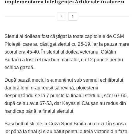
implementarea Inteligenței Artificiale în afaceri
Sfertul al doileaa fost câștigat la toate capitolele de CSM
Ploiești, care au câștigat sfertul cu 26-19, iar la pauza mare
scorul era 45-40. În sfertul al doilea veteranul Cătălin
Burlacu a fost cel mai bun marcator, cu 12 puncte pentru
echipa gazdă.
După pauză meciul s-a menținut sub semnul echilibrului,
dar brăilenii n-au reușit să revină, ploieștenii
desprinzându-se la 7 puncte la finalul sfertului, scor 67-60,
după ce au avut 67-53, dar Keyes și Căușan au redus din
handicap până la finalul sfertului.
Baschetbaliștii de la Cuza Sport Brăila au crezut în șansa
lor până la final și s-au bătut pentru a treia victorie din faza