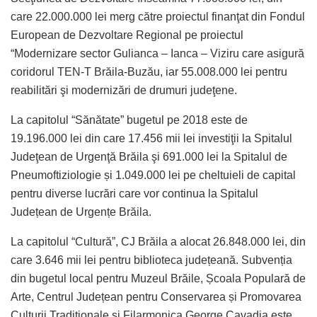
care 22.000.000 lei merg către proiectul finanţat din Fondul
European de Dezvoltare Regional pe proiectul
“Modernizare sector Gulianca – Ianca – Viziru care asigură
coridorul TEN-T Brăila-Buzău, iar 55.008.000 lei pentru
reabilitări şi modernizări de drumuri judeţene.
La capitolul “Sănătate” bugetul pe 2018 este de
19.196.000 lei din care 17.456 mii lei investiţii la Spitalul
Judeţean de Urgenţă Brăila şi 691.000 lei la Spitalul de
Pneumoftiziologie și 1.049.000 lei pe cheltuieli de capital
pentru diverse lucrări care vor continua la Spitalul
Județean de Urgențe Brăila.
La capitolul “Cultură”, CJ Brăila a alocat 26.848.000 lei, din
care 3.646 mii lei pentru biblioteca județeană. Subvenția
din bugetul local pentru Muzeul Brăile, Școala Populară de
Arte, Centrul Județean pentru Conservarea și Promovarea
Culturii Tradiționale și Filarmonica George Cavadia este