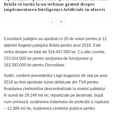
Brăila vă invită la un webinar gratuit despre
implementarea Inteligenței Artificiale în afaceri
Consilierii judeţeni au aprobat cu 20 de voturi pentru și 12
abțineri bugetul judeţului Brăila pentru anul 2018. Este
vorba despre un total de 316.407.000 lei. Cu alte cuvinte,
153.524.000 lei pentru secţiunea de funcţionare şi
163.393.000 lei pentru Dezvoltare.
Astfel, conform prevederilor Legii bugetului de stat pe anul
2018 au fost aprobate sume defalcate din TVA pentru
finanțarea cheltuielilor descentralizate la nivelul județului
în sumă de 29.248 mii lei, repartizate pe destinații, după
cum urmează: susținerea sistemului de protecție a copilului
– 12.389 mii lei, susținerea centrelor publice pentru