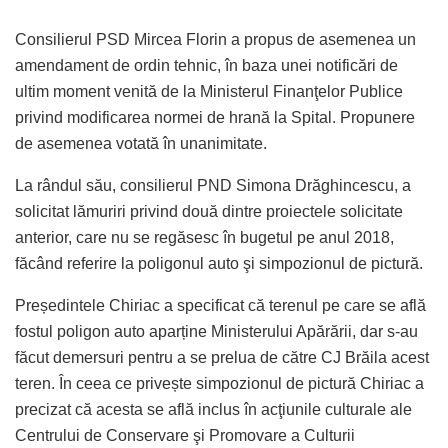
Consilierul PSD Mircea Florin a propus de asemenea un
amendament de ordin tehnic, în baza unei notificări de
ultim moment venită de la Ministerul Finanţelor Publice
privind modificarea normei de hrană la Spital. Propunere
de asemenea votată în unanimitate.
La rândul său, consilierul PND Simona Drăghincescu, a
solicitat lămuriri privind două dintre proiectele solicitate
anterior, care nu se regăsesc în bugetul pe anul 2018,
făcând referire la poligonul auto şi simpozionul de pictură.
Președintele Chiriac a specificat că terenul pe care se află
fostul poligon auto aparține Ministerului Apărării, dar s-au
făcut demersuri pentru a se prelua de către CJ Brăila acest
teren. În ceea ce privește simpozionul de pictură Chiriac a
precizat că acesta se află inclus în acţiunile culturale ale
Centrului de Conservare şi Promovare a Culturii