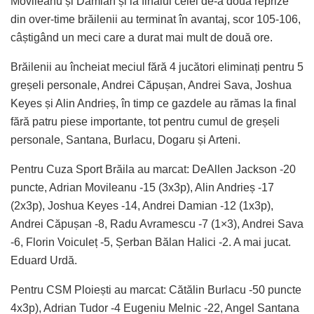
Movileanu și Damian și la finalul celei de-a doua reprize
din over-time brăilenii au terminat în avantaj, scor 105-106,
câștigând un meci care a durat mai mult de două ore.
Brăilenii au încheiat meciul fără 4 jucători eliminați pentru 5
greșeli personale, Andrei Căpușan, Andrei Sava, Joshua
Keyes și Alin Andrieș, în timp ce gazdele au rămas la final
fără patru piese importante, tot pentru cumul de greșeli
personale, Santana, Burlacu, Dogaru și Arteni.
Pentru Cuza Sport Brăila au marcat: DeAllen Jackson -20
puncte, Adrian Movileanu -15 (3x3p), Alin Andrieș -17
(2x3p), Joshua Keyes -14, Andrei Damian -12 (1x3p),
Andrei Căpușan -8, Radu Avramescu -7 (1×3), Andrei Sava
-6, Florin Voiculeț -5, Șerban Bălan Halici -2. A mai jucat.
Eduard Urdă.
Pentru CSM Ploiești au marcat: Cătălin Burlacu -50 puncte
4x3p), Adrian Tudor -4 Eugeniu Melnic -22, Angel Santana