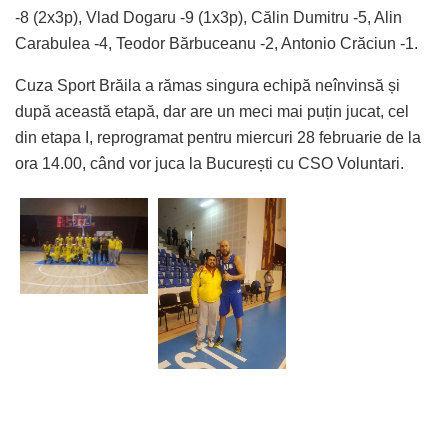
-8 (2x3p), Vlad Dogaru -9 (1x3p), Călin Dumitru -5, Alin
Carabulea -4, Teodor Bărbuceanu -2, Antonio Crăciun -1.
Cuza Sport Brăila a rămas singura echipă neînvinsă și
după această etapă, dar are un meci mai puțin jucat, cel
din etapa I, reprogramat pentru miercuri 28 februarie de la
ora 14.00, când vor juca la București cu CSO Voluntari.