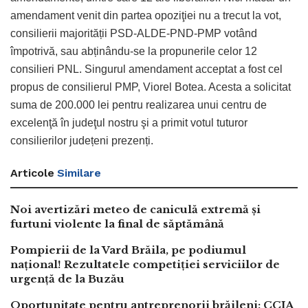
amendament venit din partea opoziţiei nu a trecut la vot,
consilierii majorității PSD-ALDE-PND-PMP votând
împotrivă, sau abținându-se la propunerile celor 12
consilieri PNL. Singurul amendament acceptat a fost cel
propus de consilierul PMP, Viorel Botea. Acesta a solicitat
suma de 200.000 lei pentru realizarea unui centru de
excelenţă în judeţul nostru şi a primit votul tuturor
consilierilor județeni prezenți.
Articole
Similare
Noi avertizări meteo de caniculă extremă și
furtuni violente la final de săptămână
Pompierii de la Vard Brăila, pe podiumul
național! Rezultatele competiției serviciilor de
urgență de la Buzău
Oportunitate pentru antreprenorii brăileni: CCIA