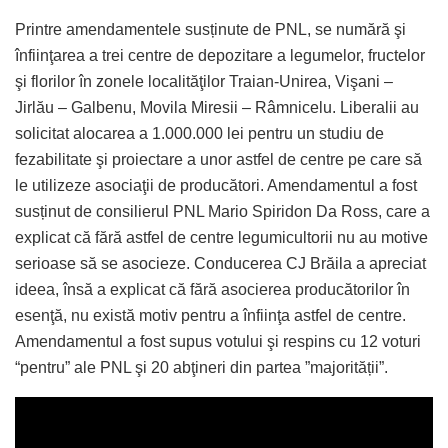
Printre amendamentele susținute de PNL, se numără şi
înfiinţarea a trei centre de depozitare a legumelor, fructelor
şi florilor în zonele localităţilor Traian-Unirea, Vişani –
Jirlău – Galbenu, Movila Miresii – Râmnicelu. Liberalii au
solicitat alocarea a 1.000.000 lei pentru un studiu de
fezabilitate şi proiectare a unor astfel de centre pe care să
le utilizeze asociaţii de producători. Amendamentul a fost
susținut de consilierul PNL Mario Spiridon Da Ross, care a
explicat că fără astfel de centre legumicultorii nu au motive
serioase să se asocieze. Conducerea CJ Brăila a apreciat
ideea, însă a explicat că fără asocierea producătorilor în
esenţă, nu există motiv pentru a înfiinţa astfel de centre.
Amendamentul a fost supus votului şi respins cu 12 voturi
“pentru” ale PNL şi 20 abţineri din partea ”majorității”.