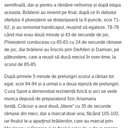
semifinală, dar și pentru a rămâne neînvinși și după etapa
aceasta. Brăilenii au revenit pe final, după ce în debutul
sfertului 4 ploieștenii se distanțaseră la 9 puncte, scor 71-
62, și au remontat handicapul, reușind să egaleze, 78-78
când mai erau două minute și 43 de secunde de joc.
Ploieștenii conduceau cu 85-81 cu 24 de secunde rămase
de joc, dar brăilenii au înscris prin DeAllen și Damian, pe
pătrundere, care a reușit să ducă meciul în over-time, la
scorul de 85-85.
După primele 5 minute de prelungiri scorul a rămas tot
egal, scor 94-94 și a urmat o a doua repriză de prelungiri.
Cuza Sport a demonstrat rezistență fizică și aici se vede
munca depusă de preparatorul fizic Anamaria
Ioniță. Crăciun a avut două „libere” cu 35 de secunde
rămase din meci, dar a marcat doar una, făcând 105-102,
iar finalul le-a aparţinut brăilenilor, care au marcat prin