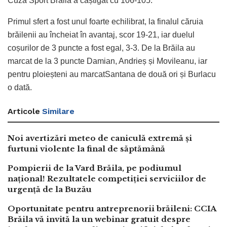
Cuza Sport Brăila a câștigat cu 106-105.
Primul sfert a fost unul foarte echilibrat, la finalul căruia
brăilenii au încheiat în avantaj, scor 19-21, iar duelul
coșurilor de 3 puncte a fost egal, 3-3. De la Brăila au
marcat de la 3 puncte Damian, Andrieș și Movileanu, iar
pentru ploieșteni au marcatSantana de două ori și Burlacu
o dată.
Articole
Similare
Noi avertizări meteo de caniculă extremă și
furtuni violente la final de săptămână
Pompierii de la Vard Brăila, pe podiumul
național! Rezultatele competiției serviciilor de
urgență de la Buzău
Oportunitate pentru antreprenorii brăileni: CCIA
Brăila vă invită la un webinar gratuit despre