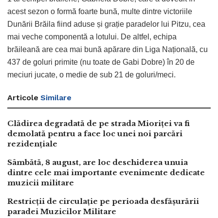
acest sezon o formă foarte bună, multe dintre victoriile
Dunării Brăila fiind aduse și grație paradelor lui Pitzu, cea
mai veche componentă a lotului. De altfel, echipa
brăileană are cea mai bună apărare din Liga Națională, cu
437 de goluri primite (nu toate de Gabi Dobre) în 20 de
meciuri jucate, o medie de sub 21 de goluri/meci.
Articole
Similare
Clădirea degradată de pe strada Mioriței va fi
demolată pentru a face loc unei noi parcări
rezidențiale
Sâmbătă, 8 august, are loc deschiderea unuia
dintre cele mai importante evenimente dedicate
muzicii militare
Restricții de circulație pe perioada desfășurării
paradei Muzicilor Militare