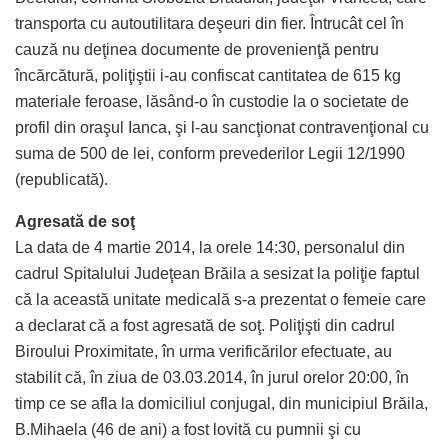
transporta cu autoutilitara deşeuri din fier. Întrucât cel în
cauză nu deţinea documente de provenienţă pentru
încărcătură, poliţiştii i-au confiscat cantitatea de 615 kg
materiale feroase, lăsând-o în custodie la o societate de
profil din oraşul Ianca, şi l-au sancţionat contravenţional cu
suma de 500 de lei, conform prevederilor Legii 12/1990
(republicată).
Agresată de soţ
La data de 4 martie 2014, la orele 14:30, personalul din
cadrul Spitalului Judeţean Brăila a sesizat la poliţie faptul
că la această unitate medicală s-a prezentat o femeie care
a declarat că a fost agresată de soţ. Poliţişti din cadrul
Biroului Proximitate, în urma verificărilor efectuate, au
stabilit că, în ziua de 03.03.2014, în jurul orelor 20:00, în
timp ce se afla la domiciliul conjugal, din municipiul Brăila,
B.Mihaela (46 de ani) a fost lovită cu pumnii şi cu