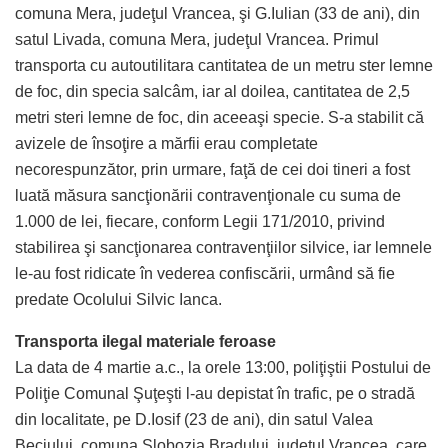
comuna Mera, judeţul Vrancea, şi G.Iulian (33 de ani), din
satul Livada, comuna Mera, judeţul Vrancea. Primul
transporta cu autoutilitara cantitatea de un metru ster lemne
de foc, din specia salcâm, iar al doilea, cantitatea de 2,5
metri steri lemne de foc, din aceeaşi specie. S-a stabilit că
avizele de însoţire a mărfii erau completate
necorespunzător, prin urmare, faţă de cei doi tineri a fost
luată măsura sancţionării contravenţionale cu suma de
1.000 de lei, fiecare, conform Legii 171/2010, privind
stabilirea şi sancţionarea contravenţiilor silvice, iar lemnele
le-au fost ridicate în vederea confiscării, urmând să fie
predate Ocolului Silvic Ianca.
Transporta ilegal materiale feroase
La data de 4 martie a.c., la orele 13:00, poliţiştii Postului de
Poliţie Comunal Şuţeşti l-au depistat în trafic, pe o stradă
din localitate, pe D.Iosif (23 de ani), din satul Valea
Beciului, comuna Slobozia Bradului, judeţul Vrancea, care