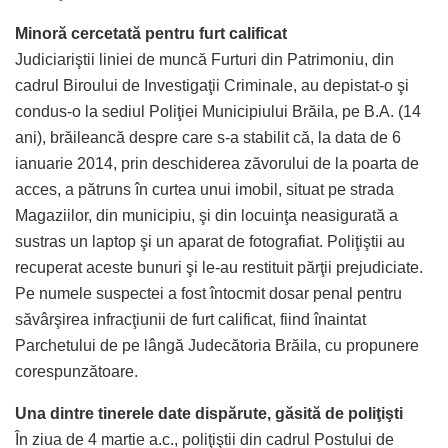
Minoră cercetată pentru furt calificat
Judiciariştii liniei de muncă Furturi din Patrimoniu, din
cadrul Biroului de Investigaţii Criminale, au depistat-o şi
condus-o la sediul Poliţiei Municipiului Brăila, pe B.A. (14
ani), brăileancă despre care s-a stabilit că, la data de 6
ianuarie 2014, prin deschiderea zăvorului de la poarta de
acces, a pătruns în curtea unui imobil, situat pe strada
Magaziilor, din municipiu, şi din locuinţa neasigurată a
sustras un laptop şi un aparat de fotografiat. Poliţiştii au
recuperat aceste bunuri şi le-au restituit părţii prejudiciate.
Pe numele suspectei a fost întocmit dosar penal pentru
săvârşirea infracţiunii de furt calificat, fiind înaintat
Parchetului de pe lângă Judecătoria Brăila, cu propunere
corespunzătoare.
Una dintre tinerele date dispărute, găsită de poliţişti
În ziua de 4 martie a.c., poliţiştii din cadrul Postului de