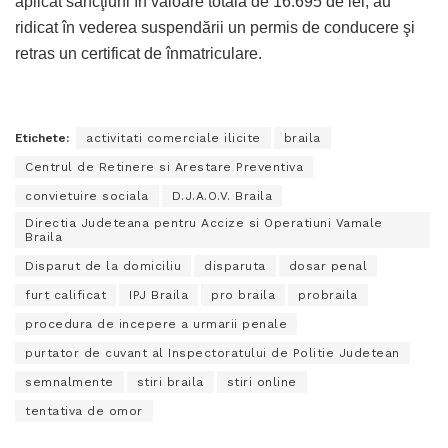
aplicat sancţiuni în valoare totală de 16.695 de lei, au
ridicat în vederea suspendării un permis de conducere şi
retras un certificat de înmatriculare.
Etichete:
activitati comerciale ilicite
braila
Centrul de Retinere si Arestare Preventiva
convietuire sociala
D.J.A.O.V. Braila
Directia Judeteana pentru Accize si Operatiuni Vamale
Braila
Disparut de la domiciliu
disparuta
dosar penal
furt calificat
IPJ Braila
pro braila
probraila
procedura de incepere a urmarii penale
purtator de cuvant al Inspectoratului de Politie Judetean
semnalmente
stiri braila
stiri online
tentativa de omor