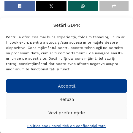
Setări GDPR
Pentru a oferi cea mai bună experiență, folosim tehnologii, cum ar
fi cookie-uri, pentru a stoca și/sau accesa informațiile despre
dispozitive. Consimțământul pentru aceste tehnologii ne permite
să procesăm date, cum ar fi comportamentul de navigare sau ID-
uri unice pe acest site. Dacă nu îți dai consimțământul sau îți
Termeni si conditii
Politică de confidențialitate
retragi consimțământul dat poate avea afecte negative asupra
Politica cookies
Setări GDPR
Contact
unor anumite funcționalități și funcții.
Telefon:
+40 788 760 194
Acceptă
Refuză
© Probr.ro 2022. Created by
I
MCreative.ro
.
Vezi preferințele
Politica cookies
Politică de confidențialitate