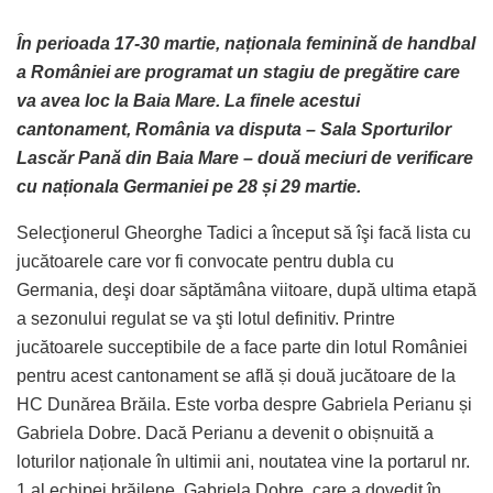
În perioada 17-30 martie, naționala feminină de handbal
a României are programat un stagiu de pregătire care
va avea loc la Baia Mare. La finele acestui
cantonament, România va disputa – Sala Sporturilor
Lascăr Pană din Baia Mare – două meciuri de verificare
cu naționala Germaniei pe 28 și 29 martie.
Selecţionerul Gheorghe Tadici a început să îşi facă lista cu
jucătoarele care vor fi convocate pentru dubla cu
Germania, deşi doar săptămâna viitoare, după ultima etapă
a sezonului regulat se va şti lotul definitiv. Printre
jucătoarele succeptibile de a face parte din lotul României
pentru acest cantonament se află și două jucătoare de la
HC Dunărea Brăila. Este vorba despre Gabriela Perianu și
Gabriela Dobre. Dacă Perianu a devenit o obișnuită a
loturilor naționale în ultimii ani, noutatea vine la portarul nr.
1 al echipei brăilene, Gabriela Dobre, care a dovedit în