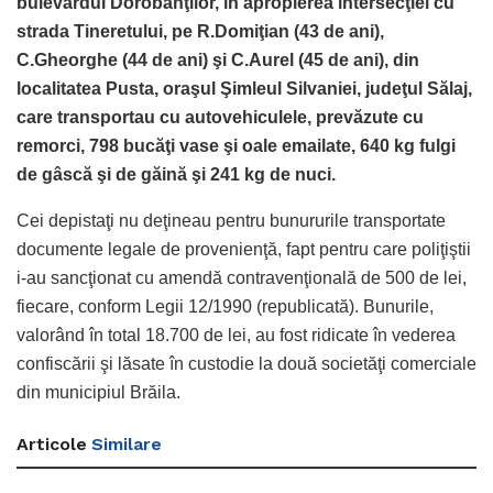
bulevardul Dorobanţilor, în apropierea intersecţiei cu
strada Tineretului, pe R.Domiţian (43 de ani),
C.Gheorghe (44 de ani) şi C.Aurel (45 de ani), din
localitatea Pusta, oraşul Şimleul Silvaniei, judeţul Sălaj,
care transportau cu autovehiculele, prevăzute cu
remorci, 798 bucăţi vase şi oale emailate, 640 kg fulgi
de gâscă şi de găină şi 241 kg de nuci.
Cei depistaţi nu deţineau pentru bunururile transportate
documente legale de provenienţă, fapt pentru care poliţiştii
i-au sancţionat cu amendă contravenţională de 500 de lei,
fiecare, conform Legii 12/1990 (republicată). Bunurile,
valorând în total 18.700 de lei, au fost ridicate în vederea
confiscării şi lăsate în custodie la două societăţi comerciale
din municipiul Brăila.
Articole
Similare