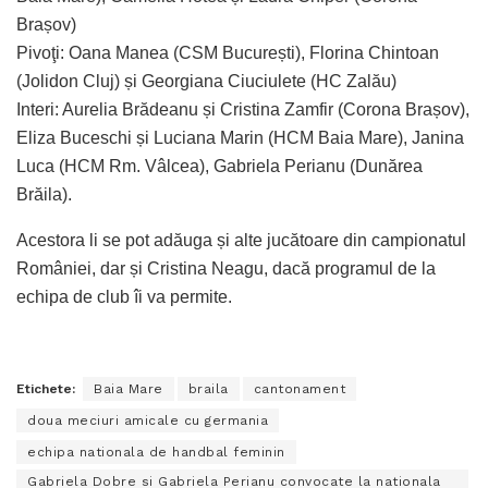
Brașov)
Pivoţi: Oana Manea (CSM București), Florina Chintoan
(Jolidon Cluj) și Georgiana Ciuciulete (HC Zalău)
Interi: Aurelia Brădeanu și Cristina Zamfir (Corona Brașov),
Eliza Buceschi și Luciana Marin (HCM Baia Mare), Janina
Luca (HCM Rm. Vâlcea), Gabriela Perianu (Dunărea
Brăila).
Acestora li se pot adăuga și alte jucătoare din campionatul
României, dar și Cristina Neagu, dacă programul de la
echipa de club îi va permite.
Etichete:
Baia Mare
braila
cantonament
doua meciuri amicale cu germania
echipa nationala de handbal feminin
Gabriela Dobre si Gabriela Perianu convocate la nationala