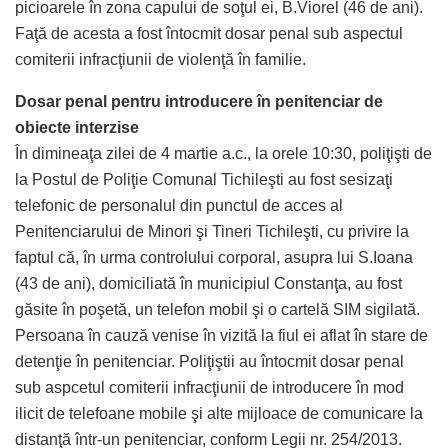
picioarele în zona capului de soţul ei, B.Viorel (46 de ani).
Faţă de acesta a fost întocmit dosar penal sub aspectul
comiterii infracţiunii de violenţă în familie.
Dosar penal pentru introducere în penitenciar de
obiecte interzise
În dimineaţa zilei de 4 martie a.c., la orele 10:30, poliţişti de
la Postul de Poliţie Comunal Tichileşti au fost sesizaţi
telefonic de personalul din punctul de acces al
Penitenciarului de Minori şi Tineri Tichileşti, cu privire la
faptul că, în urma controlului corporal, asupra lui S.Ioana
(43 de ani), domiciliată în municipiul Constanţa, au fost
găsite în poşetă, un telefon mobil şi o cartelă SIM sigilată.
Persoana în cauză venise în vizită la fiul ei aflat în stare de
detenţie în penitenciar. Poliţiştii au întocmit dosar penal
sub aspcetul comiterii infracţiunii de introducere în mod
ilicit de telefoane mobile şi alte mijloace de comunicare la
distanţă într-un penitenciar, conform Legii nr. 254/2013.