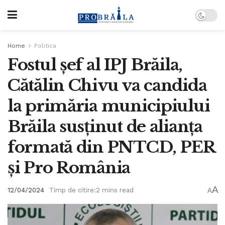
Home
Politica
Fostul șef al IPJ Brăila,
Cătălin Chivu va candida
la primăria municipiului
Brăila susținut de alianța
formată din PNTCD, PER
și Pro România
A
12/04/2024
Timp de citire:2 mins read
A