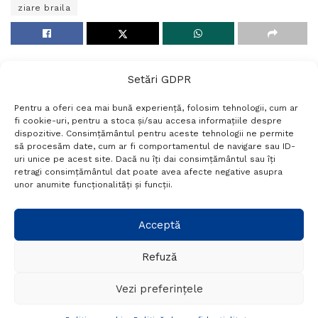
ziare braila
Setări GDPR
Pentru a oferi cea mai bună experiență, folosim tehnologii, cum ar
fi cookie-uri, pentru a stoca și/sau accesa informațiile despre
dispozitive. Consimțământul pentru aceste tehnologii ne permite
să procesăm date, cum ar fi comportamentul de navigare sau ID-
uri unice pe acest site. Dacă nu îți dai consimțământul sau îți
Termeni si conditii
Politică de confidențialitate
retragi consimțământul dat poate avea afecte negative asupra
Politica cookies
Setări GDPR
Contact
unor anumite funcționalități și funcții.
Telefon:
+40 788 760 194
Acceptă
Refuză
© Probr.ro 2022. Created by
I
MCreative.ro
.
Vezi preferințele