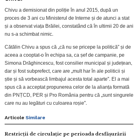
Chivu a demisionat din poliție în anul 2015, după un
proces de 3 ani cu Ministerul de Interne și de atunci a stat
și a observat viața Brăilei, constatând că în ultimii 20 de ani
nu s-a schimbat nimic.
Cătălin Chivu a spus că „că nu se pricepe la politică” și de
aceea a cooptat-o în echipa sa, ca șef de campanie, pe
Simona Drăghincescu, fost consilier municipal și județean,
dar și fost subprefect, care are „mult har în ale politicii și
știe și să vorbească limbajul acesta total aparte”. El a mai
spus că a acceptat propunerea celor de la alianța formată
din PNȚCD, PER și Pro România pentru că „sunt singurele
care nu au legături cu culoarea roșie”.
Articole
Similare
Restricții de circulație pe perioada desfășurării