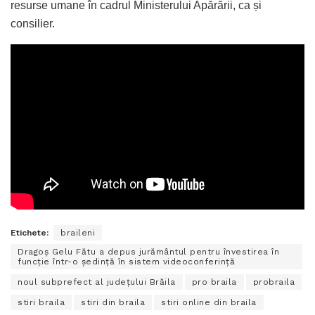
resurse umane în cadrul Ministerului Apărării, ca și
consilier.
Etichete:
braileni
Dragoș Gelu Fătu a depus jurământul pentru învestirea în
funcție într-o ședință în sistem videoconferință
noul subprefect al județului Brăila
pro braila
probraila
stiri braila
stiri din braila
stiri online din braila