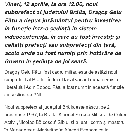
Vineri, 12 aprilie, la ora 12.00, noul
subprefect al județului Brăila, Dragoș Gelu
Fătu a depus jurământul pentru învestirea
în funcție într-o ședință în sistem
videoconferință, în care au fost învestiți și
ceilalți prefecți sau subprefecți din țară,
acolo unde au fost numiți prin hotărâre de
Guvern în ședința de joi seară.
Dragoș Gelu Fătu, fost cadru miliar, este de astăzi noul
subprefect al Brăilei, în locul lăsat vacant după demisia
liberalului Adin Boboc. Fătu a fost numit în această funcție
cu susținerea PNL.
Noul subprefect al județului Brăila este născut pe 2
noiembrie 1967, la Brăila. A urmat Școala Militară de Ofițeri
Activi „Nicolae Bălcescu” Sibiu, și-a luat licența și masterul
în Management-Marketing în Afaceri Economice la