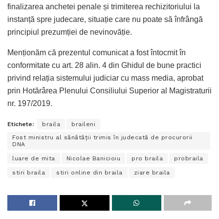
finalizarea anchetei penale și trimiterea rechizitoriului la
instanță spre judecare, situație care nu poate să înfrângă
principiul prezumției de nevinovăție.
Menționăm că prezentul comunicat a fost întocmit în
conformitate cu art. 28 alin. 4 din Ghidul de bune practici
privind relația sistemului judiciar cu mass media, aprobat
prin Hotărârea Plenului Consiliului Superior al Magistraturii
nr. 197/2019.
Etichete:
braila
braileni
Fost ministru al sănătății trimis în judecată de procurorii
DNA
luare de mita
Nicolae Banicioiu
pro braila
probraila
stiri braila
stiri online din braila
ziare braila