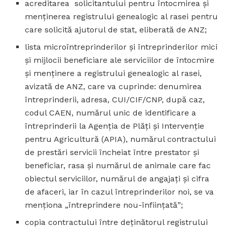
acreditarea solicitantului pentru întocmirea şi
menţinerea registrului genealogic al rasei pentru
care solicită ajutorul de stat, eliberată de ANZ;
lista microîntreprinderilor şi întreprinderilor mici
şi mijlocii beneficiare ale serviciilor de întocmire
şi menţinere a registrului genealogic al rasei,
avizată de ANZ, care va cuprinde: denumirea
întreprinderii, adresa, CUI/CIF/CNP, după caz,
codul CAEN, numărul unic de identificare a
întreprinderii la Agenţia de Plăţi şi Intervenţie
pentru Agricultură (APIA), numărul contractului
de prestări servicii încheiat între prestator şi
beneficiar, rasa şi numărul de animale care fac
obiectul serviciilor, numărul de angajaţi şi cifra
de afaceri, iar în cazul întreprinderilor noi, se va
menţiona „întreprindere nou-înfiinţată”;
copia contractului între deţinătorul registrului