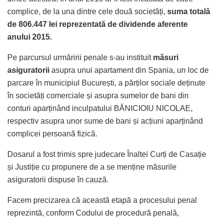
complice, de la una dintre cele două societăți,
suma totală
de 806.447 lei reprezentată de dividende aferente
anului 2015.
Pe parcursul urmăririi penale s-au instituit
măsuri
asiguratorii
asupra unui apartament din Spania, un loc de
parcare în municipiul București, a părților sociale deținute
în societăți comerciale și asupra sumelor de bani din
conturi aparținând inculpatului BĂNICIOIU NICOLAE,
respectiv asupra unor sume de bani și acțiuni aparținând
complicei persoană fizică.
Dosarul a fost trimis spre judecare Înaltei Curți de Casație
și Justiție cu propunere de a se menține măsurile
asiguratorii dispuse în cauză.
Facem precizarea că această etapă a procesului penal
reprezintă, conform Codului de procedură penală,