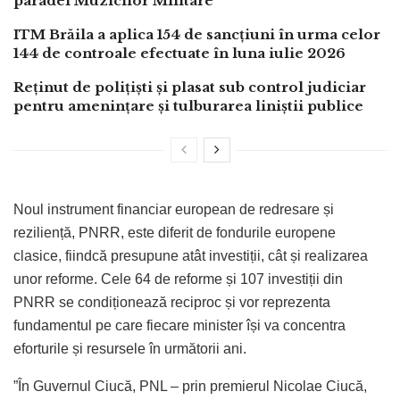
paradei Muzicilor Militare
ITM Brăila a aplica 154 de sancțiuni în urma celor
144 de controale efectuate în luna iulie 2026
Reținut de polițiști și plasat sub control judiciar
pentru amenințare și tulburarea liniștii publice
Noul instrument financiar european de redresare și
reziliență, PNRR, este diferit de fondurile europene
clasice, fiindcă presupune atât investiții, cât și realizarea
unor reforme. Cele 64 de reforme și 107 investiții din
PNRR se condiționează reciproc și vor reprezenta
fundamentul pe care fiecare minister își va concentra
eforturile și resursele în următorii ani.
”În Guvernul Ciucă, PNL – prin premierul Nicolae Ciucă,