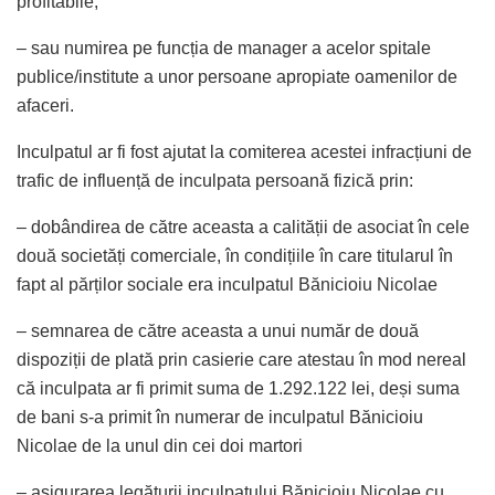
profitabile,
– sau numirea pe funcția de manager a acelor spitale
publice/institute a unor persoane apropiate oamenilor de
afaceri.
Inculpatul ar fi fost ajutat la comiterea acestei infracțiuni de
trafic de influență de inculpata persoană fizică prin:
– dobândirea de către aceasta a calității de asociat în cele
două societăți comerciale, în condițiile în care titularul în
fapt al părților sociale era inculpatul Bănicioiu Nicolae
– semnarea de către aceasta a unui număr de două
dispoziții de plată prin casierie care atestau în mod nereal
că inculpata ar fi primit suma de 1.292.122 lei, deși suma
de bani s-a primit în numerar de inculpatul Bănicioiu
Nicolae de la unul din cei doi martori
– asigurarea legăturii inculpatului Bănicioiu Nicolae cu