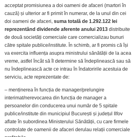
acceptat promisiunea a doi oameni de afaceri (martori în
cauză) și ulterior ar fi primit în numerar, de la unul din cei
doi oameni de afaceri,
suma totală de 1.292.122 lei
reprezentând dividende
aferente anului 2013
distribuite
de două societăți comerciale care comercializau bunuri
către spitale publice/institute. În schimb, ar fi promis că își
va exercita influența asupra ministrului sănătății de la acea
vreme, astfel încât să îl determine să îndeplinească sau să
nu îndeplinească acte ce intrau în îndatoririle acestuia de
serviciu, acte reprezentate de:
– menținerea în funcția de manager/prelungire
interimat/nerevocarea din funcția de manager a
persoanelor din conducerea unui număr de 5 spitale
publice/institute din municipiul București și județul Ilfov
aflate în subordinea Ministerului Sănătății, cu care firmele
controlate de oamenii de afaceri derulau relații comerciale