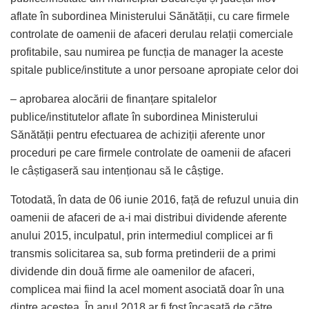
aflate în subordinea Ministerului Sănătății, cu care firmele
controlate de oamenii de afaceri derulau relații comerciale
profitabile, sau numirea pe funcția de manager la aceste
spitale publice/institute a unor persoane apropiate celor doi
– aprobarea alocării de finanțare spitalelor
publice/institutelor aflate în subordinea Ministerului
Sănătății pentru efectuarea de achiziții aferente unor
proceduri pe care firmele controlate de oamenii de afaceri
le câștigaseră sau intenționau să le câștige.
Totodată, în data de 06 iunie 2016, față de refuzul unuia din
oamenii de afaceri de a-i mai distribui dividende aferente
anului 2015, inculpatul, prin intermediul complicei ar fi
transmis solicitarea sa, sub forma pretinderii de a primi
dividende din două firme ale oamenilor de afaceri,
complicea mai fiind la acel moment asociată doar în una
dintre acestea. În anul 2018 ar fi fost încasată de către