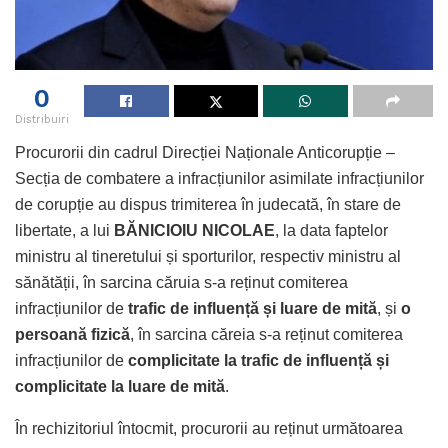
0
Distribuiri
Procurorii din cadrul Direcției Naționale Anticorupție –
Secția de combatere a infracțiunilor asimilate infracțiunilor
de corupție au dispus trimiterea în judecată, în stare de
libertate, a lui
BĂNICIOIU NICOLAE
, la data faptelor
ministru al tineretului și sporturilor, respectiv ministru al
sănătății, în sarcina căruia s-a reținut comiterea
infracțiunilor de
trafic de influență și luare de mită
, și
o
persoană fizică
, în sarcina căreia s-a reținut comiterea
infracțiunilor de
complicitate la trafic de influență și
complicitate la luare de mită
.
În rechizitoriul întocmit, procurorii au reținut următoarea