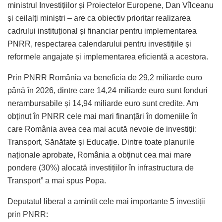
ministrul Investițiilor și Proiectelor Europene, Dan Vîlceanu
și ceilalți miniștri – are ca obiectiv prioritar realizarea
cadrului instituțional și financiar pentru implementarea
PNRR, respectarea calendarului pentru investițiile și
reformele angajate și implementarea eficientă a acestora.
Prin PNRR România va beneficia de 29,2 miliarde euro
până în 2026, dintre care 14,24 miliarde euro sunt fonduri
nerambursabile și 14,94 miliarde euro sunt credite. Am
obținut în PNRR cele mai mari finanțări în domeniile în
care România avea cea mai acută nevoie de investiții:
Transport, Sănătate și Educație. Dintre toate planurile
naționale aprobate, România a obținut cea mai mare
pondere (30%) alocată investițiilor în infrastructura de
Transport” a mai spus Popa.
Deputatul liberal a amintit cele mai importante 5 investiții
prin PNRR: