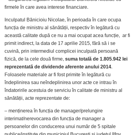
firmele în care avea interese financiare.
Inculpatul Bănicioiu Nicolae, în perioada în care ocupa
funcția de ministru al sănătății, respectiv în legătură cu
această calitate după ce nu a mai ocupat acea funcție, ar fi
primit indirect, la data de 17 aprilie 2015, fără să i se
cuvină, prin intermediul complicei inculpată persoană
fizică, de la cele două firme,
suma totală de 1.805.942 lei
reprezentată de dividende aferente anului 2014
.
Foloasele materiale ar fi fost primite în legătură cu
îndeplinirea sau neîndeplinirea unor acte ce intrau în
îndatoririle acestuia de serviciu în calitate de ministru al
sănătății, acte reprezentate de:
– menținerea în funcția de manager/prelungire
interimat/nerevocarea din funcția de manager a
persoanelor din conducerea unui număr de 5 spitale
publice/institute din municipiul București și județul Ilfov