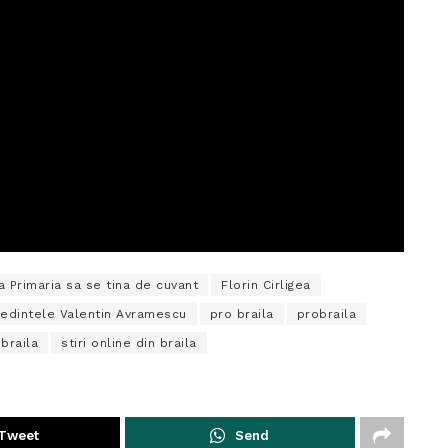
a Primaria sa se tina de cuvant
Florin Cirligea
edintele Valentin Avramescu
pro braila
probraila
 braila
stiri online din braila
Tweet
Send