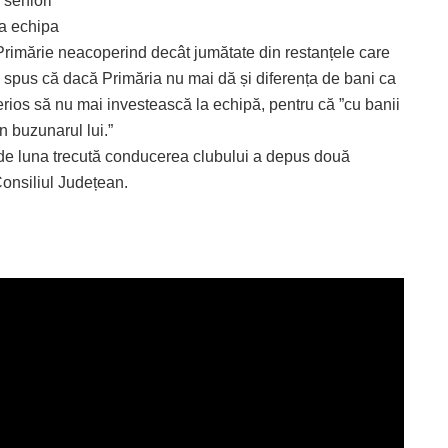
 seniori
ta echipa
la Primărie neacoperind decât jumătate din restanțele care
a spus că dacă Primăria nu mai dă și diferența de bani ca
ios să nu mai investească la echipă, pentru că ”cu banii
n buzunarul lui.”
 de luna trecută conducerea clubului a depus două
Consiliul Județean.