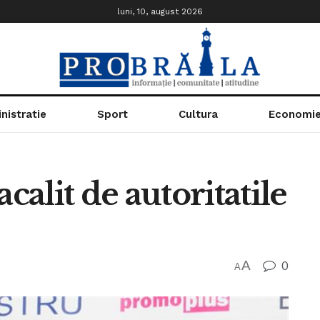
luni, 10, august 2026
nistratie
Sport
Cultura
Economi
calit de autoritatile
A
0
A