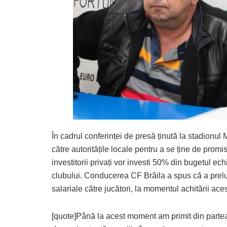
În cadrul conferinței de presă ținută la stadionu
către autoritățile locale pentru a se ține de prom
investitorii privați vor investi 50% din bugetul echi
clubului. Conducerea CF Brăila a spus că a prelua
salariale către jucători, la momentul achitării aces
[quote]Până la acest moment am primit din partea