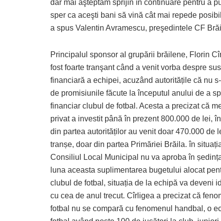
dar mai aşteptăm sprijin în continuare pentru a p
sper ca aceşti bani să vină cât mai repede posibil
a spus Valentin Avramescu, preşedintele CF Brăi
Principalul sponsor al grupării brăilene, Florin Cî
fost foarte tranşant când a venit vorba despre su
financiară a echipei, acuzând autoritățile că nu s-
de promisiunile făcute la începutul anului de a spr
financiar clubul de fotbal. Acesta a precizat că m
privat a investit până în prezent 800.000 de lei, î
din partea autorităților au venit doar 470.000 de le
tranșe, doar din partea Primăriei Brăila. în situați
Consiliul Local Municipal nu va aproba în ședinț
luna aceasta suplimentarea bugetului alocat pen
clubul de fotbal, situația de la echipă va deveni i
cu cea de anul trecut. Cîrligea a precizat că fen
fotbal nu se compară cu fenomenul handbal, o e