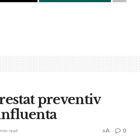
restat preventiv
influenta
A
0
 min read
A