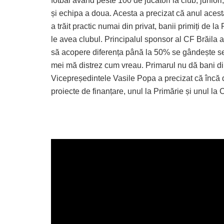
fotbal având peste 100 de jucători la club, juniori,
și echipa a doua. Acesta a precizat că anul aces
a trăit practic numai din privat, banii primiți de 
le avea clubul. Principalul sponsor al CF Brăila 
să acopere diferența până la 50% se gândește ser
mei mă distrez cum vreau. Primarul nu dă bani di
Vicepreședintele Vasile Popa a precizat că încă
proiecte de finanțare, unul la Primărie și unul la 