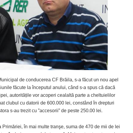
l Municipal de conducerea CF Brăila, s-a făcut un nou apel
isiunile făcute la începutul anului, când s-a spus că dacă
pei, autoritățile vor acoperi cealaltă parte a cheltuielilor
t clubul cu datorii de 600.000 lei, constând în drepturi
tora s-au trezit cu ”accesorii” de peste 250.00 lei.
 Primăriei, în mai multe tranşe, suma de 470 de mii de lei