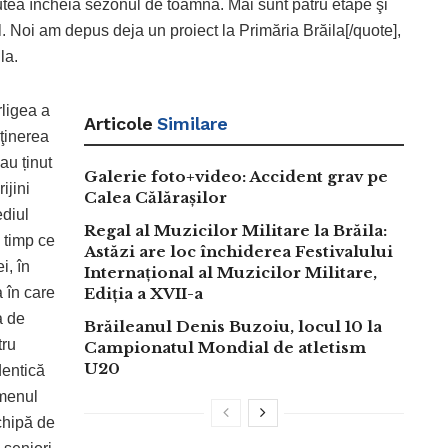
utea încheia sezonul de toamnă. Mai sunt patru etape şi
. Noi am depus deja un proiect la Primăria Brăila[/quote],
la.
rligea a
Articole
Similare
sţinerea
au ținut
Galerie foto+video: Accident grav pe
ijini
Calea Călărașilor
ediul
Regal al Muzicilor Militare la Brăila:
n timp ce
Astăzi are loc închiderea Festivalului
i, în
Internațional al Muzicilor Militare,
a în care
Ediția a XVII-a
a de
Brăileanul Denis Buzoiu, locul 10 la
tru
Campionatul Mondial de atletism
U20
dentică
omenul
chipă de