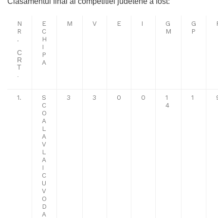
Clasamentul final al competitiei judetene a fost:
N
E
M
V
E
I
G
G
R
C
M
P
.
H
I
C
P
R
A
T
.
1.
S
3
3
0
0
1
1
C
4
O
A
L
A
V
L
A
I
C
U
V
O
D
A