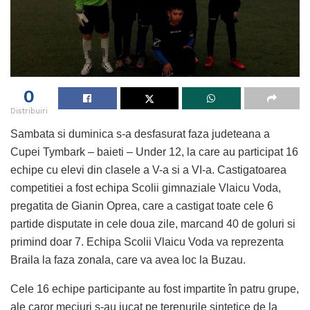
0
Distribuiri
Sambata si duminica s-a desfasurat faza judeteana a
Cupei Tymbark – baieti – Under 12, la care au participat 16
echipe cu elevi din clasele a V-a si a VI-a. Castigatoarea
competitiei a fost echipa Scolii gimnaziale Vlaicu Voda,
pregatita de Gianin Oprea, care a castigat toate cele 6
partide disputate in cele doua zile, marcand 40 de goluri si
primind doar 7. Echipa Scolii Vlaicu Voda va reprezenta
Braila la faza zonala, care va avea loc la Buzau.
Cele 16 echipe participante au fost impartite în patru grupe,
ale caror meciuri s-au jucat pe terenurile sintetice de la