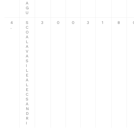
A
G
U
4
S
3
0
0
3
1
8
.
C
O
A
L
A
V
A
S
I
L
E
A
L
E
C
S
A
N
D
R
I