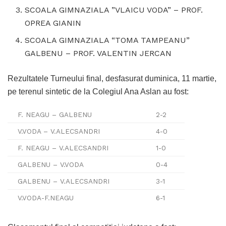
SCOALA GIMNAZIALA ”VLAICU VODA” – PROF.
OPREA GIANIN
SCOALA GIMNAZIALA “TOMA TAMPEANU”
GALBENU – PROF. VALENTIN JERCAN
Rezultatele Turneului final, desfasurat duminica, 11 martie,
pe terenul sintetic de la Colegiul Ana Aslan au fost:
F. NEAGU – GALBENU
2-2
V.VODA – V.ALECSANDRI
4-0
F. NEAGU – V.ALECSANDRI
1-0
GALBENU – V.VODA
0-4
GALBENU – V.ALECSANDRI
3-1
V.VODA-F.NEAGU
6-1