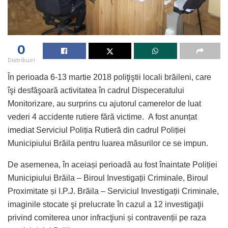
0
Distribuiri
În perioada 6-13 martie 2018 poliţiştii locali brăileni, care
îşi desfăşoară activitatea în cadrul Dispeceratului
Monitorizare, au surprins cu ajutorul camerelor de luat
vederi 4 accidente rutiere fără victime. A fost anunțat
imediat Serviciul Poliția Rutieră din cadrul Poliției
Municipiului Brăila pentru luarea măsurilor ce se impun.
De asemenea, în aceiași perioadă au fost înaintate Poliției
Municipiului Brăila – Biroul Investigații Criminale, Biroul
Proximitate și I.P.J. Brăila – Serviciul Investigații Criminale,
imaginile stocate şi prelucrate în cazul a 12 investigaţii
privind comiterea unor infracţiuni și contravenții pe raza