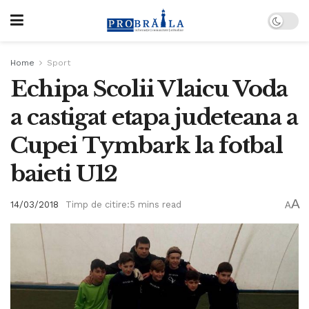
Home
Sport
Echipa Scolii Vlaicu Voda
a castigat etapa judeteana a
Cupei Tymbark la fotbal
baieti U12
A
14/03/2018
Timp de citire:5 mins read
A