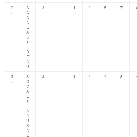
2
S
3
1
1
1
5
7
.
C
O
A
L
A
G
A
L
B
E
N
U
3
S
3
1
1
1
4
8
.
C
O
A
L
A
F
A
N
U
S
N
E