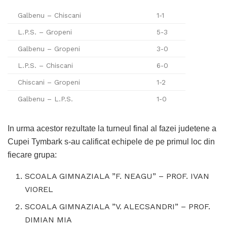
Galbenu – Chiscani
1-1
L.P.S. – Gropeni
5-3
Galbenu – Gropeni
3-0
L.P.S. – Chiscani
6-0
Chiscani – Gropeni
1-2
Galbenu – L.P.S.
1-0
In urma acestor rezultate la turneul final al fazei judetene a
Cupei Tymbark s-au calificat echipele de pe primul loc din
fiecare grupa:
SCOALA GIMNAZIALA ”F. NEAGU” – PROF. IVAN
VIOREL
SCOALA GIMNAZIALA ”V. ALECSANDRI” – PROF.
DIMIAN MIA