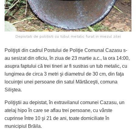
Depistati de politisti cu tubul metalic furat in miezul zilei
Poliţişti din cadrul Postului de Poliţie Comunal Cazasu s-
au sesizat din oficiu, în ziua de 23 martie a.c., la ora 14:00,
asupra faptului că trei tineri ar fi sustras un tub metalic, cu
lungimea de circa 3 metri şi diametrul de 30 cm, din faţa
locuinţei unei persoane din satul Mărtăceşti, comuna
Siliştea.
Poliţiştii au depistat, în extravilanul comunei Cazasu, un
atelaj hipo în care se aflau trei persoane, cu vârste
cuprinse între 10 şi 21 de ani, toate domiciliate în
municipiul Brăila.