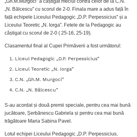
„Gh.M.Murgoci” a câștigat meciul contra celor de la C.N.
„N. Bălcescu” cu scorul de 2-0. Finala mare a adus față în
față echipele Liceului Pedagogic „D.P. Perpessicius” și a
Liceului Teoretic „N. Iorga”. Fetele de la Pedagogic au
câștigat cu scorul de 2-0 ( 25-16, 25-19).
Clasamentul final al Cupei Primăverii a fost următorul:
Liceul Pedagogic „D.P. Perpessicius”
Liceul Teoretic „N. Iorga”
C.N. „Gh.M. Murgoci”
C.N. „N. Bălcescu”
S-au acordat și două premii speciale, pentru cea mai bună
jucătoare, Șerbănescu Gabriela și pentru cea mai bună
trăgătoare Maria Sabina Pavel.
Lotul echipei Liceului Pedagogic „D.P. Perpessicius,