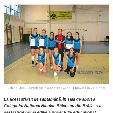
Echipa Liceului Pedagogic a castigat Cupa Primaverii la volei fete
La acest sfârșit de săptămână, în sala de sport a
Colegiului Național Nicolae Bălcescu din Brăila, s-a
desfășurat prima ediție a proiectului educațional