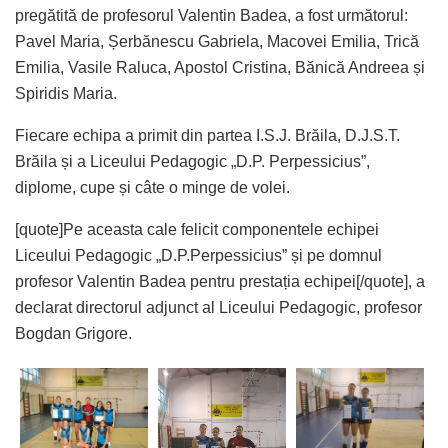
pregătită de profesorul Valentin Badea, a fost următorul:
Pavel Maria, Șerbănescu Gabriela, Macovei Emilia, Trică
Emilia, Vasile Raluca, Apostol Cristina, Bănică Andreea și
Spiridis Maria.
Fiecare echipa a primit din partea I.S.J. Brăila, D.J.S.T.
Brăila și a Liceului Pedagogic „D.P. Perpessicius”,
diplome, cupe și câte o minge de volei.
[quote]Pe aceasta cale felicit componentele echipei
Liceului Pedagogic „D.P.Perpessicius” și pe domnul
profesor Valentin Badea pentru prestația echipei[/quote], a
declarat directorul adjunct al Liceului Pedagogic, profesor
Bogdan Grigore.