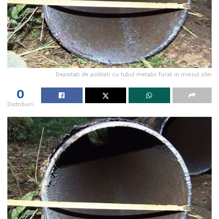
Depistati de politisti cu tubul metalic furat in miezul zilei
0
Distribuiri