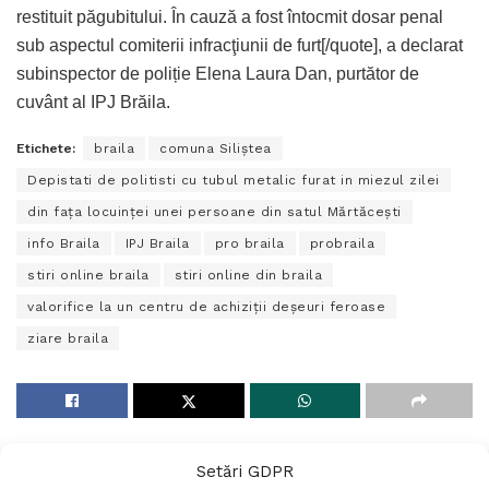
restituit păgubitului. În cauză a fost întocmit dosar penal
sub aspectul comiterii infracţiunii de furt[/quote], a declarat
subinspector de poliție Elena Laura Dan, purtător de
cuvânt al IPJ Brăila.
Etichete:
braila
comuna Siliştea
Depistati de politisti cu tubul metalic furat in miezul zilei
din faţa locuinţei unei persoane din satul Mărtăceşti
info Braila
IPJ Braila
pro braila
probraila
stiri online braila
stiri online din braila
valorifice la un centru de achiziţii deşeuri feroase
ziare braila
Setări GDPR