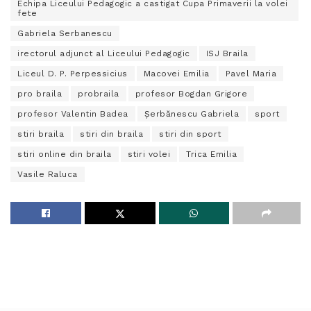
Echipa Liceului Pedagogic a castigat Cupa Primaverii la volei
fete
Gabriela Serbanescu
irectorul adjunct al Liceului Pedagogic
ISJ Braila
Liceul D. P. Perpessicius
Macovei Emilia
Pavel Maria
pro braila
probraila
profesor Bogdan Grigore
profesor Valentin Badea
Șerbănescu Gabriela
sport
stiri braila
stiri din braila
stiri din sport
stiri online din braila
stiri volei
Trica Emilia
Vasile Raluca