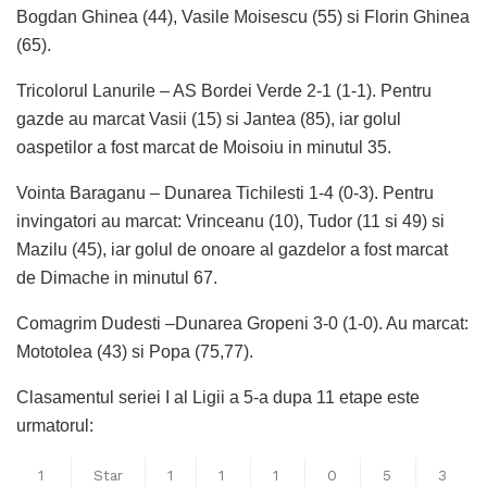
Bogdan Ghinea (44), Vasile Moisescu (55) si Florin Ghinea
(65).
Tricolorul Lanurile – AS Bordei Verde 2-1 (1-1). Pentru
gazde au marcat Vasii (15) si Jantea (85), iar golul
oaspetilor a fost marcat de Moisoiu in minutul 35.
Vointa Baraganu – Dunarea Tichilesti 1-4 (0-3). Pentru
invingatori au marcat: Vrinceanu (10), Tudor (11 si 49) si
Mazilu (45), iar golul de onoare al gazdelor a fost marcat
de Dimache in minutul 67.
Comagrim Dudesti –Dunarea Gropeni 3-0 (1-0). Au marcat:
Mototolea (43) si Popa (75,77).
Clasamentul seriei I al Ligii a 5-a dupa 11 etape este
urmatorul:
1
Star
1
1
1
0
5
3