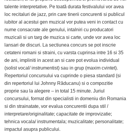
talente interpretative. Pe toată durata festivalului vor avea
loc recitaluri de jazz, prin care tinerii concurenti si publicul
iubitor al acestui gen muzical vor putea veni in contact cu
nume consacrate ale genului, intalniri cu producatori
muzicali si un targ de muzica si carte, unde vor avea loc
lansari de discuri. La sectiunea concurs se pot inscrie
cetateni romani si straini, cu varsta cuprinsa intre 16 si 35
de ani, impliniti in acest an si care pot evolua individual
(solist vocal/ instrumentist) sau in grup (maxim cvintet).
Repertoriul concursului va cuprinde o piesa standard (si
din repertoriul lui Johnny Răducanu) si o compozitie
proprie sau la alegere – in total 15 minute. Juriul
concursului, format din specialisti in domeniu din Romania
si din strainatate, vor evalua concurentii dupa stil /
interpretare/originalitate; capacitate de improvizatie;
tehnica vocala/ instrumentala; muzicalitate; personalitate;
impactul asupra publicului.