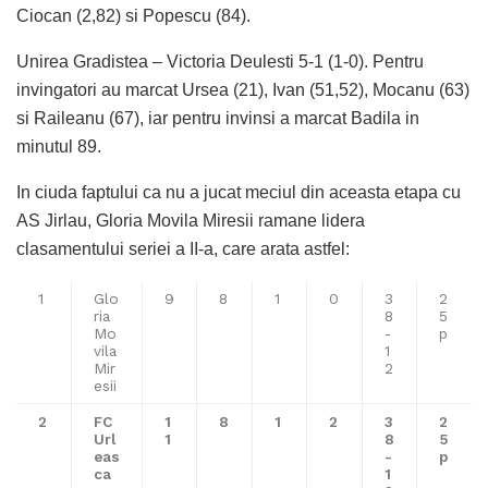
Ciocan (2,82) si Popescu (84).
Unirea Gradistea – Victoria Deulesti 5-1 (1-0). Pentru
invingatori au marcat Ursea (21), Ivan (51,52), Mocanu (63)
si Raileanu (67), iar pentru invinsi a marcat Badila in
minutul 89.
In ciuda faptului ca nu a jucat meciul din aceasta etapa cu
AS Jirlau, Gloria Movila Miresii ramane lidera
clasamentului seriei a II-a, care arata astfel:
1
Glo
9
8
1
0
3
2
ria
8
5
Mo
-
p
vila
1
Mir
2
esii
2
FC
1
8
1
2
3
2
Url
1
8
5
eas
-
p
ca
1