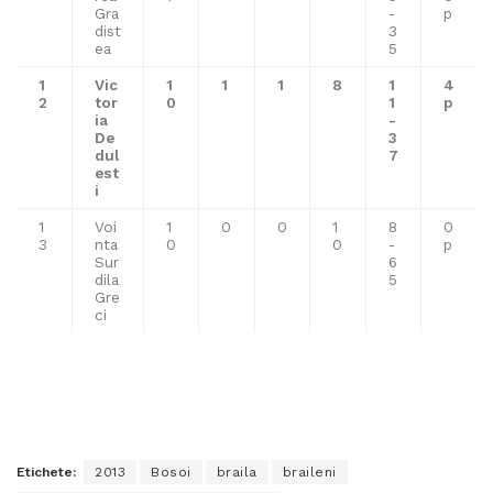
Gra
-
p
dist
3
ea
5
1
Vic
1
1
1
8
1
4
2
tor
0
1
p
ia
-
De
3
dul
7
est
i
1
Voi
1
0
0
1
8
0
3
nta
0
0
-
p
Sur
6
dila
5
Gre
ci
Etichete:
2013
Bosoi
braila
braileni