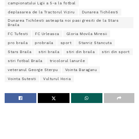
campionatului Ligii a 5-a la fotbal
deplasarea de la Tractorul Viziru
Dunarea Tichilesti
Dunarea Tichilesti asteapta noi pasi gresiti de la Stars
Braila
FC Tufesti
FC Urleasca
Gloria Movila Miresii
pro braila
probraila
sport
Stanriz Stancuta
Stars Braila
stiri braila
stiri din braila
stiri din sport
stiri fotbal Braila
tricolorul lanurile
veteranul George Sterpu
Vointa Baraganu
Vointa Sutesti
Vulturul Horia