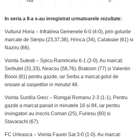
rea
0
In seria a II-a s-au inregistrat urmatoarele rezultate:
Vulturul Horia – Infratirea Gemenele 6-0 (4-0), prin golurile
marcate de Sterpu (23,37,38), Hrinca (34), Calatoaie (61) si
Naziru (66).
Vointa Sutesti – Spicu Ramnicelu 6-1 (2-0). Au marcat:
Serbulet (31,33), Neacsu (58,76), Bratosin (77) si Valentin
Bosoi (81) pentru gazde, iar Serbu a marcat golul de
onoare al oaspetilor in minutul 48.
Vointa Surdila Greci – Romgal Romanu 2-3 (1-1). Pentru
gazde a marcat panait in minutele 16 si 84, iar pentru
invingatori au inscris Coman (25), Furiesu (60) si
Stavarachi (67).
FC Urleasca – Vointa Faurei Sat 3-0 (1-0). Au marcat: