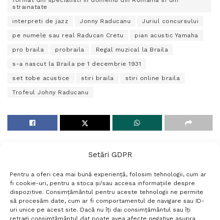
strainatate
interpreti de jazz
Jonny Raducanu
Juriul concursului
pe numele sau real Raducan Cretu
pian acustic Yamaha
pro braila
probraila
Regal muzical la Braila
s-a nascut la Braila pe 1 decembrie 1931
set tobe acustice
stiri braila
stiri online braila
Trofeul Johny Raducanu
Setări GDPR
Pentru a oferi cea mai bună experiență, folosim tehnologii, cum ar
fi cookie-uri, pentru a stoca și/sau accesa informațiile despre
dispozitive. Consimțământul pentru aceste tehnologii ne permite
să procesăm date, cum ar fi comportamentul de navigare sau ID-
uri unice pe acest site. Dacă nu îți dai consimțământul sau îți
Termeni si conditii
Politică de confidențialitate
retragi consimțământul dat poate avea afecte negative asupra