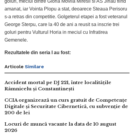
goluri, meciul dintre Gloria Movila Miresii si AS Jirlau fiind
amanat, iar Vointa Plopu a stat, deoarece Steaua Perisoru
s-a retras din competitie. Golgeterul etapei a fost veteranul
George Sterpu, care la 40 de ani a reusit sa inscrie trei
goluri pentru Vulturul Horia in meciul cu Infratirea
Gemenele.
Rezultatele din seria I au fost:
Articole
Similare
Accident mortal pe DJ 221, între localitățile
Râmnicelu și Constantinești
CCIA organizează un curs gratuit de Competențe
Digitale și Securitate Cibernetică, cu subvenție de
200 de lei
Locuri de muncă vacante la data de 10 august
2026