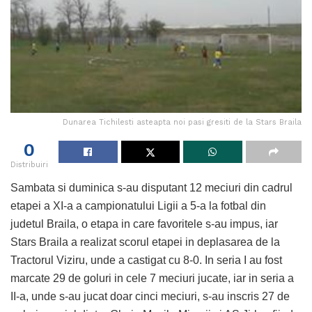
Dunarea Tichilesti asteapta noi pasi gresiti de la Stars Braila
0
Distribuiri
Sambata si duminica s-au disputant 12 meciuri din cadrul
etapei a XI-a a campionatului Ligii a 5-a la fotbal din
judetul Braila, o etapa in care favoritele s-au impus, iar
Stars Braila a realizat scorul etapei in deplasarea de la
Tractorul Viziru, unde a castigat cu 8-0. In seria I au fost
marcate 29 de goluri in cele 7 meciuri jucate, iar in seria a
II-a, unde s-au jucat doar cinci meciuri, s-au inscris 27 de