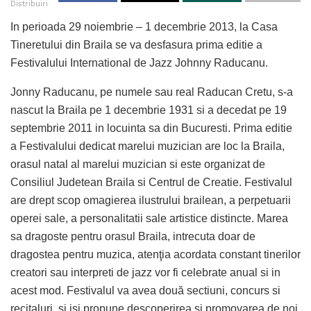
Distribuiri
In perioada 29 noiembrie – 1 decembrie 2013, la Casa
Tineretului din Braila se va desfasura prima editie a
Festivalului International de Jazz Johnny Raducanu.
Jonny Raducanu, pe numele sau real Raducan Cretu, s-a
nascut la Braila pe 1 decembrie 1931 si a decedat pe 19
septembrie 2011 in locuinta sa din Bucuresti. Prima editie
a Festivalului dedicat marelui muzician are loc la Braila,
orasul natal al marelui muzician si este organizat de
Consiliul Judetean Braila si Centrul de Creatie. Festivalul
are drept scop omagierea ilustrului brailean, a perpetuarii
operei sale, a personalitatii sale artistice distincte. Marea
sa dragoste pentru orasul Braila, intrecuta doar de
dragostea pentru muzica, atenţia acordata constant tinerilor
creatori sau interpreti de jazz vor fi celebrate anual si in
acest mod. Festivalul va avea două sectiuni, concurs si
recitaluri, si isi propune descoperirea si promovarea de noi