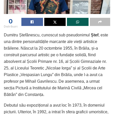
0
Distribuiri
Dumitru Ștefănescu, cunoscut sub pseudonimul
Ștef
, este
una dintre personalitățile marcante ale vieții artistice
brăilene. Născut la 20 octombrie 1955, în Brăila, și-a
construit parcursul artistic pe o fundație solidă, fiind
absolvent al Școlii Primare nr. 16, al Școlii Gimnaziale nr.
25, al Liceului Teoretic „Nicolae Iorga” și al Școlii de Arte
Plastice „Vespasian Lungu” din Brăila, unde l-a avut ca
profesor pe Mihail Gavrilescu. De asemenea, a urmat
secția Pictură a Institutului de Marină Civilă „Mircea cel
Bătrân” din Constanța.
Debutul său expozițional a avut loc în 1973, în domeniul
picturii. Ulterior, în 1992, a intrat în sfera graficii umoristice,