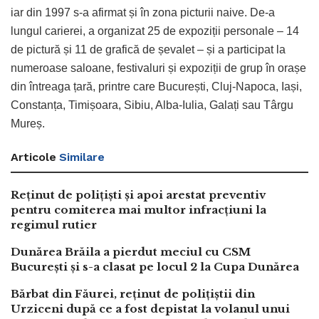
iar din 1997 s-a afirmat și în zona picturii naive. De-a
lungul carierei, a organizat 25 de expoziții personale – 14
de pictură și 11 de grafică de șevalet – și a participat la
numeroase saloane, festivaluri și expoziții de grup în orașe
din întreaga țară, printre care București, Cluj-Napoca, Iași,
Constanța, Timișoara, Sibiu, Alba-Iulia, Galați sau Târgu
Mureș.
Articole
Similare
Reținut de polițiști și apoi arestat preventiv
pentru comiterea mai multor infracțiuni la
regimul rutier
Dunărea Brăila a pierdut meciul cu CSM
București și s-a clasat pe locul 2 la Cupa Dunărea
Bărbat din Făurei, reținut de polițiștii din
Urziceni după ce a fost depistat la volanul unui