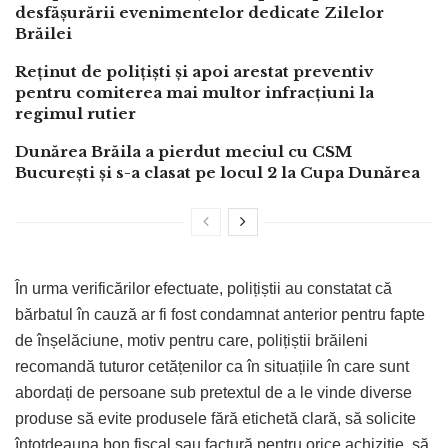
desfășurării evenimentelor dedicate Zilelor
Brăilei
Reținut de polițiști și apoi arestat preventiv
pentru comiterea mai multor infracțiuni la
regimul rutier
Dunărea Brăila a pierdut meciul cu CSM
București și s-a clasat pe locul 2 la Cupa Dunărea
În urma verificărilor efectuate, polițiștii au constatat că
bărbatul în cauză ar fi fost condamnat anterior pentru fapte
de înșelăciune, motiv pentru care, polițiștii brăileni
recomandă tuturor cetățenilor ca în situațiile în care sunt
abordați de persoane sub pretextul de a le vinde diverse
produse să evite produsele fără etichetă clară, să solicite
întotdeauna bon fiscal sau factură pentru orice achiziție, să