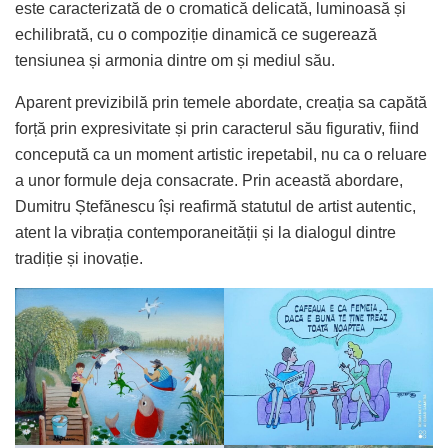
este caracterizată de o cromatică delicată, luminoasă și
echilibrată, cu o compoziție dinamică ce sugerează
tensiunea și armonia dintre om și mediul său.
Aparent previzibilă prin temele abordate, creația sa capătă
forță prin expresivitate și prin caracterul său figurativ, fiind
concepută ca un moment artistic irepetabil, nu ca o reluare
a unor formule deja consacrate. Prin această abordare,
Dumitru Ștefănescu își reafirmă statutul de artist autentic,
atent la vibrația contemporaneității și la dialogul dintre
tradiție și inovație.