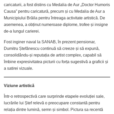
caricaturii, a fost distins cu Medalia de Aur „Doctor Humoris
Causa” pentru caricatură, precum și cu Medalia de Aur a
Municipiului Brăila pentru întreaga activitate artistică. De
asemenea, a obținut numeroase diplome, trofee și insigne
de-a lungul carierei.
Fost inginer naval la SANAB, în prezent pensionar,
Dumitru Ștefănescu continuă să creeze și să expună,
consolidându-și reputația de artist complex, capabil să
îmbine expresivitatea picturii cu forța sugestivă a graficii și
a satirei vizuale.
Viziune artistică
Într-o retrospectivă care surprinde etapele evoluției sale,
lucrările lui Ștef relevă o preocupare constantă pentru
relația dintre lumină, semn și simbol. Pictura sa recentă