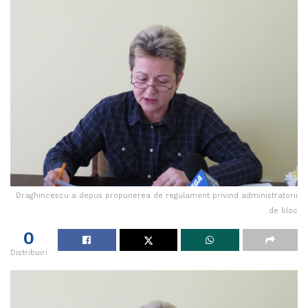
Draghincescu a depus propunerea de regulament privind administratorii
de bloc
0
Distribuiri