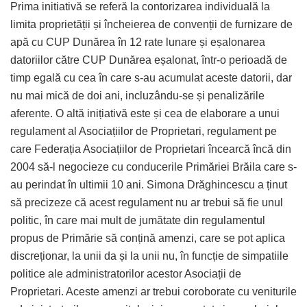
Prima initiativă se referă la contorizarea individuală la
limita proprietății și încheierea de convenții de furnizare de
apă cu CUP Dunărea în 12 rate lunare și eșalonarea
datoriilor către CUP Dunărea eșalonat, într-o perioadă de
timp egală cu cea în care s-au acumulat aceste datorii, dar
nu mai mică de doi ani, incluzându-se și penalizările
aferente. O altă inițiativă este și cea de elaborare a unui
regulament al Asociațiilor de Proprietari, regulament pe
care Federația Asociațiilor de Proprietari încearcă încă din
2004 să-l negocieze cu conducerile Primăriei Brăila care s-
au perindat în ultimii 10 ani. Simona Drăghincescu a ținut
să precizeze că acest regulament nu ar trebui să fie unul
politic, în care mai mult de jumătate din regulamentul
propus de Primărie să conțină amenzi, care se pot aplica
discreționar, la unii da și la unii nu, în funcție de simpatiile
politice ale administratorilor acestor Asociații de
Proprietari. Aceste amenzi ar trebui coroborate cu veniturile