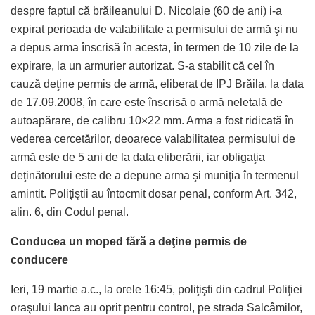
despre faptul că brăileanului D. Nicolaie (60 de ani) i-a
expirat perioada de valabilitate a permisului de armă şi nu
a depus arma înscrisă în acesta, în termen de 10 zile de la
expirare, la un armurier autorizat. S-a stabilit că cel în
cauză deţine permis de armă, eliberat de IPJ Brăila, la data
de 17.09.2008, în care este înscrisă o armă neletală de
autoapărare, de calibru 10×22 mm. Arma a fost ridicată în
vederea cercetărilor, deoarece valabilitatea permisului de
armă este de 5 ani de la data eliberării, iar obligaţia
deţinătorului este de a depune arma şi muniţia în termenul
amintit. Poliţiştii au întocmit dosar penal, conform Art. 342,
alin. 6, din Codul penal.
Conducea un moped fără a deţine permis de
conducere
Ieri, 19 martie a.c., la orele 16:45, poliţişti din cadrul Poliţiei
oraşului Ianca au oprit pentru control, pe strada Salcâmilor,