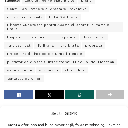
Etichete:
activitati comerciale ilicite
braila
Centrul de Retinere si Arestare Preventiva
convietuire sociala
D.J.A.O.V. Braila
Directia Judeteana pentru Accize si Operatiuni Vamale
Braila
Disparut de la domiciliu
disparuta
dosar penal
furt calificat
IPJ Braila
pro braila
probraila
procedura de incepere a urmarii penale
purtator de cuvant al Inspectoratului de Politie Judetean
semnalmente
stiri braila
stiri online
tentativa de omor
Setări GDPR
Pentru a oferi cea mai bună experiență, folosim tehnologii, cum ar