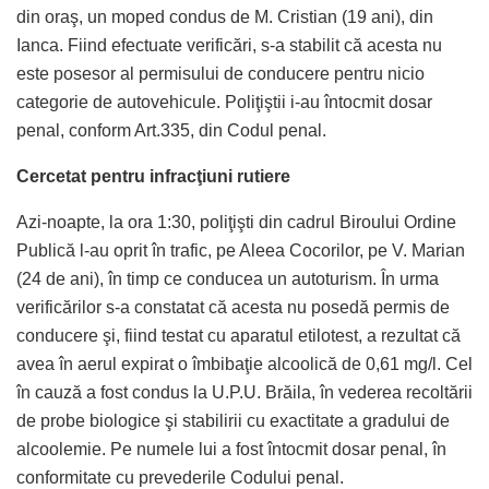
din oraş, un moped condus de M. Cristian (19 ani), din
Ianca. Fiind efectuate verificări, s-a stabilit că acesta nu
este posesor al permisului de conducere pentru nicio
categorie de autovehicule. Poliţiştii i-au întocmit dosar
penal, conform Art.335, din Codul penal.
Cercetat pentru infracţiuni rutiere
Azi-noapte, la ora 1:30, poliţişti din cadrul Biroului Ordine
Publică l-au oprit în trafic, pe Aleea Cocorilor, pe V. Marian
(24 de ani), în timp ce conducea un autoturism. În urma
verificărilor s-a constatat că acesta nu posedă permis de
conducere şi, fiind testat cu aparatul etilotest, a rezultat că
avea în aerul expirat o îmbibaţie alcoolică de 0,61 mg/l. Cel
în cauză a fost condus la U.P.U. Brăila, în vederea recoltării
de probe biologice şi stabilirii cu exactitate a gradului de
alcoolemie. Pe numele lui a fost întocmit dosar penal, în
conformitate cu prevederile Codului penal.