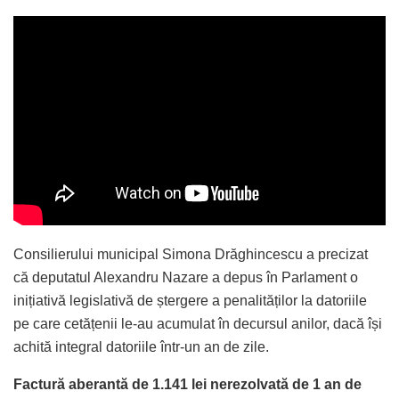
Consilierului municipal Simona Drăghincescu a precizat
că deputatul Alexandru Nazare a depus în Parlament o
inițiativă legislativă de ștergere a penalităților la datoriile
pe care cetățenii le-au acumulat în decursul anilor, dacă își
achită integral datoriile într-un an de zile.
Factură aberantă de 1.141 lei nerezolvată de 1 an de