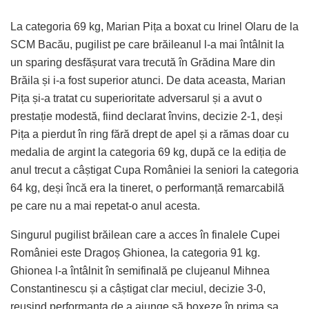
La categoria 69 kg, Marian Pița a boxat cu Irinel Olaru de la
SCM Bacău, pugilist pe care brăileanul l-a mai întâlnit la
un sparing desfășurat vara trecută în Grădina Mare din
Brăila și i-a fost superior atunci. De data aceasta, Marian
Pița și-a tratat cu superioritate adversarul și a avut o
prestație modestă, fiind declarat învins, decizie 2-1, deși
Pița a pierdut în ring fără drept de apel și a rămas doar cu
medalia de argint la categoria 69 kg, după ce la ediția de
anul trecut a câștigat Cupa României la seniori la categoria
64 kg, deși încă era la tineret, o performanță remarcabilă
pe care nu a mai repetat-o anul acesta.
Singurul pugilist brăilean care a acces în finalele Cupei
României este Dragoș Ghionea, la categoria 91 kg.
Ghionea l-a întâlnit în semifinală pe clujeanul Mihnea
Constantinescu și a câștigat clar meciul, decizie 3-0,
reușind performanța de a ajunge să boxeze în prima sa