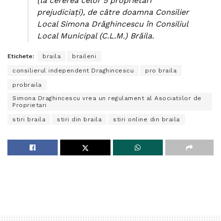
(la cererea celor 5 proprietari
prejudiciați), de către doamna Consilier
Local Simona Drăghincescu în Consiliul
Local Municipal (C.L.M.) Brăila.
Etichete:
braila
braileni
consilierul independent Draghincescu
pro braila
probraila
Simona Draghincescu vrea un regulament al Asociatiilor de
Proprietari
stiri braila
stiri din braila
stiri online din braila