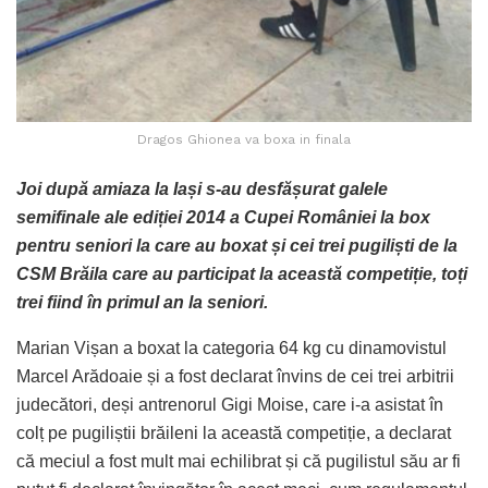
Dragos Ghionea va boxa in finala
Joi după amiaza la Iași s-au desfășurat galele
semifinale ale ediției 2014 a Cupei României la box
pentru seniori la care au boxat și cei trei pugiliști de la
CSM Brăila care au participat la această competiție, toți
trei fiind în primul an la seniori.
Marian Vișan a boxat la categoria 64 kg cu dinamovistul
Marcel Arădoaie și a fost declarat învins de cei trei arbitrii
judecători, deși antrenorul Gigi Moise, care i-a asistat în
colț pe pugiliștii brăileni la această competiție, a declarat
că meciul a fost mult mai echilibrat și că pugilistul său ar fi