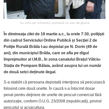
Cu ochii pe infractori, politistii nu stiu de gluma
În dimineaţa zilei de 19 martie a.c., la orele 7:30, poliţişti
din cadrul Serviciului Ordine Publică și Secţiei 2 de
Poliţie Rurală Brăila l-au depistat pe N. Dorin (49 de
ani), din municipiul Brăila, care se afla pe digul
împrejmuitor al I.M.B., în zona canalului Brațul Vâlciu-
Stația de Pompare Bălaia, având asupra lui un număr
de două setci deținute ilegal.
S-a stabilit că persoana depistată intenţiona să pescuiască
folosind cele două unelte. În cauză s-a întocmit dosar
penal pentru deţinere de unelte de pescuit comercial fără
autorizație, conform O.U.G. 23/2008 (republicată), privind
pescuitul şi acvacultura.