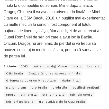
finală la o competiție de seniori. Mîine după amiază,
Dragoș Ghionea îl va avea ca adversar în finală pe Mirel
Jitaru de la CSM Bacău 2010, un pugilist mai experimentat
cu multe meciuri la seniori, fost component al lotului
național de tineret și câștigător al ediției de anul trecut a
Cupei României de seniori care a avut loc la Bacău.
Oricum, Dragoș nu are nimic de pierdut și va trebui să
boxeze cu curaj în meciul cu Jitaru, pentru că șansa este
de partea lui.
Etichete:
2013
antrenorul Gigi Moise
braila
braileni
CSM Braila
Dragos Ghionea va boxa in finala
Ghionea va boxa cu Mirel Jitaru
Marian Pita
Marian Visan
pro braila
probraila
pugilistii braileni
sport
stiri braila
stiri din braila
stiri din sport
stiri online braila
trei pugilisti de la CSM braila