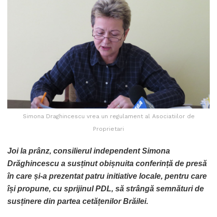
Simona Draghincescu vrea un regulament al Asociatiilor de
Proprietari
Joi la prânz, consilierul independent Simona
Drăghincescu a susținut obișnuita conferință de presă
în care și-a prezentat patru initiative locale, pentru care
își propune, cu sprijinul PDL, să strângă semnături de
susținere din partea cetățenilor Brăilei.