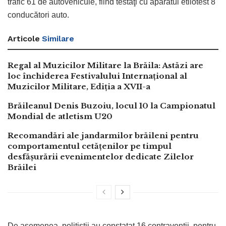
trafic 61 de autovehicule, fiind testaţi cu aparatul etilotest 8
conducători auto.
Articole
Similare
Regal al Muzicilor Militare la Brăila: Astăzi are
loc închiderea Festivalului Internațional al
Muzicilor Militare, Ediția a XVII-a
Brăileanul Denis Buzoiu, locul 10 la Campionatul
Mondial de atletism U20
Recomandări ale jandarmilor brăileni pentru
comportamentul cetățenilor pe timpul
desfășurării evenimentelor dedicate Zilelor
Brăilei
De asemenea, poliţiştii au constatat 16 contravenţii, pentru