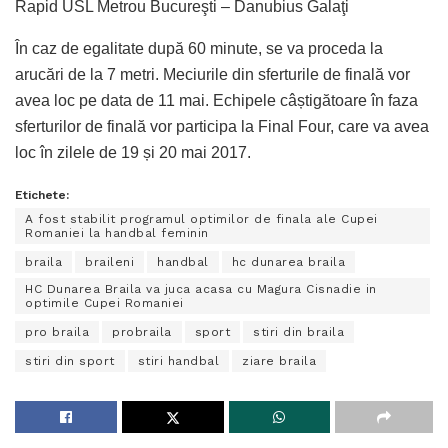
Rapid USL Metrou Bucureşti – Danubius Galaţi
În caz de egalitate după 60 minute, se va proceda la
arucări de la 7 metri. Meciurile din sferturile de finală vor
avea loc pe data de 11 mai. Echipele câștigătoare în faza
sferturilor de finală vor participa la Final Four, care va avea
loc în zilele de 19 și 20 mai 2017.
Etichete:
A fost stabilit programul optimilor de finala ale Cupei
Romaniei la handbal feminin
braila
braileni
handbal
hc dunarea braila
HC Dunarea Braila va juca acasa cu Magura Cisnadie in
optimile Cupei Romaniei
pro braila
probraila
sport
stiri din braila
stiri din sport
stiri handbal
ziare braila