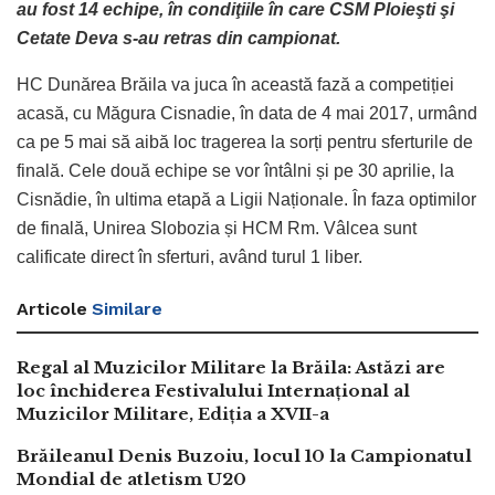
au fost 14 echipe, în condiţiile în care CSM Ploieşti şi
Cetate Deva s-au retras din campionat.
HC Dunărea Brăila va juca în această fază a competiției
acasă, cu Măgura Cisnadie, în data de 4 mai 2017, urmând
ca pe 5 mai să aibă loc tragerea la sorți pentru sferturile de
finală. Cele două echipe se vor întâlni și pe 30 aprilie, la
Cisnădie, în ultima etapă a Ligii Naționale. În faza optimilor
de finală, Unirea Slobozia și HCM Rm. Vâlcea sunt
calificate direct în sferturi, având turul 1 liber.
Articole
Similare
Regal al Muzicilor Militare la Brăila: Astăzi are
loc închiderea Festivalului Internațional al
Muzicilor Militare, Ediția a XVII-a
Brăileanul Denis Buzoiu, locul 10 la Campionatul
Mondial de atletism U20