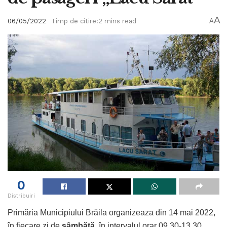
A
06/05/2022
Timp de citire:2 mins read
A
0
Distribuiri
Primăria Municipiului Brăila organizeaza din 14 mai 2022,
în fiecare zi de
sâmbătă
, în intervalul orar 09.30-13.30,