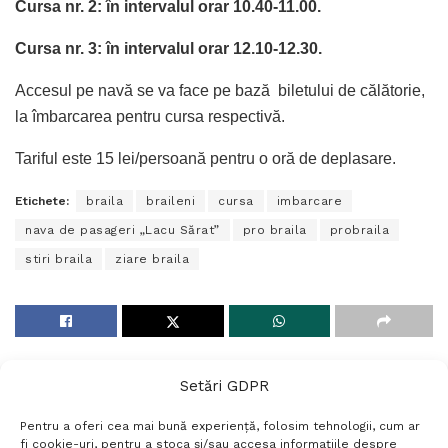
Cursa nr. 2: în intervalul orar 10.40-11.00.
Cursa nr. 3: în intervalul orar 12.10-12.30.
Accesul pe navă se va face pe bază biletului de călătorie,
la îmbarcarea pentru cursa respectivă.
Tariful este 15 lei/persoană pentru o oră de deplasare.
Etichete:
braila
braileni
cursa
imbarcare
nava de pasageri „Lacu Sărat”
pro braila
probraila
stiri braila
ziare braila
Setări GDPR
Pentru a oferi cea mai bună experiență, folosim tehnologii, cum ar
fi cookie-uri, pentru a stoca și/sau accesa informațiile despre