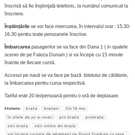
înscrisă să fie înştiinţată telefonic, la numărul comunicat la
înscriere.
Înştiinţările
se vor face miercurea, în intervalul orar : 15.30-
16.30 pentru toate persoanele înscrise.
Îmbarcarea
pasagerilor se va face din Dana 1 ( in spatele
scenei de pe Faleza Dunarii ) si va începe cu 15 minute
înainte de fiecare cursă.
Accesul pe navă se va face pe bază biletului de călătorie,
la îmbarcarea pentru cursa respectivă.
Tariful este 20 lei/persoană pentru o oră de deplasare.
Etichete:
braila
braileni
Din 19 mai
în zilele de joi si vineri
pro braila
probraila
stiri braila
stiri online din braila
vor începe cursele de agrement pe fluviul Dunărea cu nava