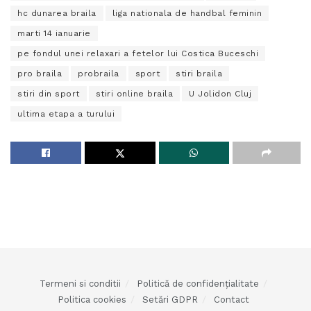
hc dunarea braila
liga nationala de handbal feminin
marti 14 ianuarie
pe fondul unei relaxari a fetelor lui Costica Buceschi
pro braila
probraila
sport
stiri braila
stiri din sport
stiri online braila
U Jolidon Cluj
ultima etapa a turului
Termeni si conditii
Politică de confidențialitate
Politica cookies
Setări GDPR
Contact