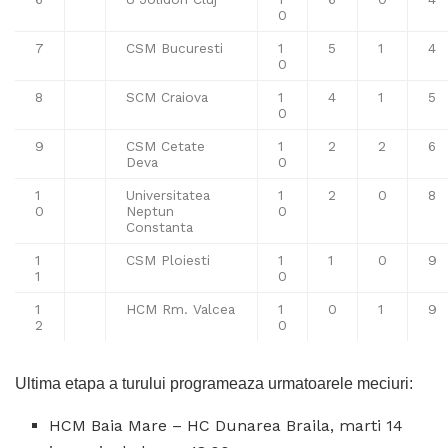
0
7
CSM Bucuresti
1
5
1
4
0
8
SCM Craiova
1
4
1
5
0
9
CSM Cetate
1
2
2
6
Deva
0
1
Universitatea
1
2
0
8
0
Neptun
0
Constanta
1
CSM Ploiesti
1
1
0
9
1
0
1
HCM Rm. Valcea
1
0
1
9
2
0
Ultima etapa a turului programeaza urmatoarele meciuri:
HCM Baia Mare – HC Dunarea Braila, marti 14