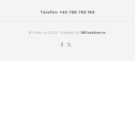
Telefon:
+40 788 760 194
© Probr.ro 2022. Created by
I
MCreative.ro
.