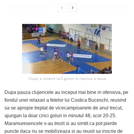
Clujul a revenit la 5 goluri in repriza a doua
Dupa pauza clujencele au inceput mai bine in ofensiva, pe
fondul unei relaxari a fetelor lui Costica Buceschi, reusind
sa se apropie treptat de vicecampioanele de anul trecut,
ajungan la doar cinci goluri in minutul 48, scor 20-25.
Maramuresencele s-au trezit si au simtit ca pot pierde
puncte daca nu se mobilizeaza si au reusit sa inscrie de