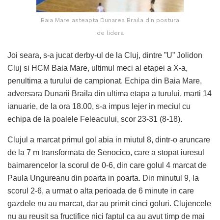
Baia Mare asteapta Dunarea Braila din postura
de lidera
Joi seara, s-a jucat derby-ul de la Cluj, dintre ”U” Jolidon
Cluj si HCM Baia Mare, ultimul meci al etapei a X-a,
penultima a turului de campionat. Echipa din Baia Mare,
adversara Dunarii Braila din ultima etapa a turului, marti 14
ianuarie, de la ora 18.00, s-a impus lejer in meciul cu
echipa de la poalele Feleacului, scor 23-31 (8-18).
Clujul a marcat primul gol abia in miutul 8, dintr-o aruncare
de la 7 m transformata de Senocico, care a stopat iuresul
baimarencelor la scorul de 0-6, din care golul 4 marcat de
Paula Ungureanu din poarta in poarta. Din minutul 9, la
scorul 2-6, a urmat o alta perioada de 6 minute in care
gazdele nu au marcat, dar au primit cinci goluri. Clujencele
nu au reusit sa fructifice nici faptul ca au avut timp de mai