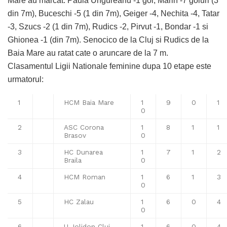
Mare au marcat: Paula Ungureanu -1 gol, Marin -7 goluri (3
din 7m), Buceschi -5 (1 din 7m), Geiger -4, Nechita -4, Tatar
-3, Szucs -2 (1 din 7m), Rudics -2, Pirvut -1, Bondar -1 si
Ghionea -1 (din 7m). Senocico de la Cluj si Rudics de la
Baia Mare au ratat cate o aruncare de la 7 m.
Clasamentul Ligii Nationale feminine dupa 10 etape este
urmatorul:
1
HCM Baia Mare
1
9
0
1
0
2
ASC Corona
1
8
1
1
Brasov
0
3
HC Dunarea
1
7
1
2
Braila
0
4
HCM Roman
1
6
1
3
0
5
HC Zalau
1
6
0
4
0
6
U Jolidon Cluj
1
6
0
4