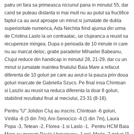
patru ori fara sa primeasca niciunul pana in minutul 55, dar
cand se puteau distanta si mai mult nu au putut sa fructifice
faptul ca au avut aproape un minut si jumatate de dubla
superioritate numerica, Ada Nechita fiind ajunsa din urma
de Cristina Laslo la un contraatac, iar clujeanca a reusit sa
recupereze mingea. Dupa o perioada de 10 minute in care
nu au marcat deloc, gratie paradelor Mihaelei Babeanu,
Clujul reduce din handicap in minutul 28, 21-29, dar cu un
minut si jumatate inaintea finalului Baia Mare a refacut
diferenta de 10 goluri pe care au avut-o la pauza prin doua
goluri marcate de Gabriella Szucs. Pe final insa Chintoan
si Laszlo au reusit sa reduca diferenta la doar 8 goluri,
stabilind rezultatul final al meciului, 23-31 (8-18).
Pentru ”U” Jolidon Cluj au inscris: Chintoan -6 goluri,
Vintila -6 (3 din 7m), Ani-Senocico -4 (1 din 7m), Laura
Popa -3, Tetean -2, Florea -1 si Laslo -1. Pentru HCM Baia