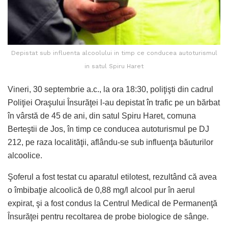
Depistat sub influenta alcoolului in timp ce conducea autoturismul
in satul Spiru Haret
Vineri, 30 septembrie a.c., la ora 18:30, poliţişti din cadrul
Poliţiei Oraşului Însurăţei l-au depistat în trafic pe un bărbat
în vârstă de 45 de ani, din satul Spiru Haret, comuna
Berteştii de Jos, în timp ce conducea autoturismul pe DJ
212, pe raza localităţii, aflându-se sub influenţa băuturilor
alcoolice.
Şoferul a fost testat cu aparatul etilotest, rezultând că avea
o îmbibaţie alcoolică de 0,88 mg/l alcool pur în aerul
expirat, şi a fost condus la Centrul Medical de Permanenţă
Însurăţei pentru recoltarea de probe biologice de sânge.