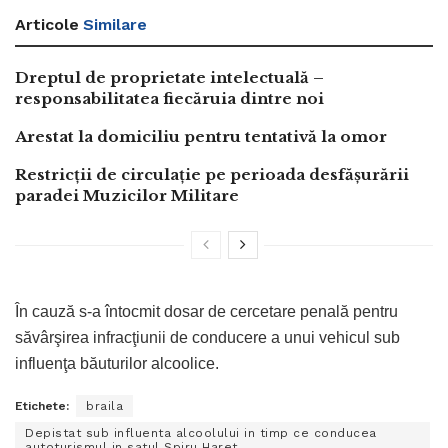
Articole
Similare
Dreptul de proprietate intelectuală –
responsabilitatea fiecăruia dintre noi
Arestat la domiciliu pentru tentativă la omor
Restricții de circulație pe perioada desfășurării
paradei Muzicilor Militare
În cauză s-a întocmit dosar de cercetare penală pentru
săvârşirea infracţiunii de conducere a unui vehicul sub
influenţa băuturilor alcoolice.
Etichete:
braila
Depistat sub influenta alcoolului in timp ce conducea
autoturismul in satul Spiru Haret