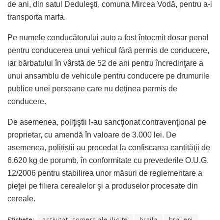
de ani, din satul Deduleşti, comuna Mircea Vodă, pentru a-i
transporta marfa.
Pe numele conducătorului auto a fost întocmit dosar penal
pentru conducerea unui vehicul fără permis de conducere,
iar bărbatului în vârstă de 52 de ani pentru încredinţare a
unui ansamblu de vehicule pentru conducere pe drumurile
publice unei persoane care nu deţinea permis de
conducere.
De asemenea, poliţiştii l-au sancţionat contravenţional pe
proprietar, cu amendă în valoare de 3.000 lei. De
asemenea, polițiștii au procedat la confiscarea cantităţii de
6.620 kg de porumb, în conformitate cu prevederile O.U.G.
12/2006 pentru stabilirea unor măsuri de reglementare a
pieţei pe filiera cerealelor şi a produselor procesate din
cereale.
Etichete:
activitati comerciale ilicite
braila
braileni