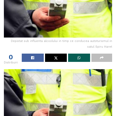
Depistat sub influenta alcoolului in timp ce conducea autoturismul in
satul Spiru Haret
0
Distribuiri