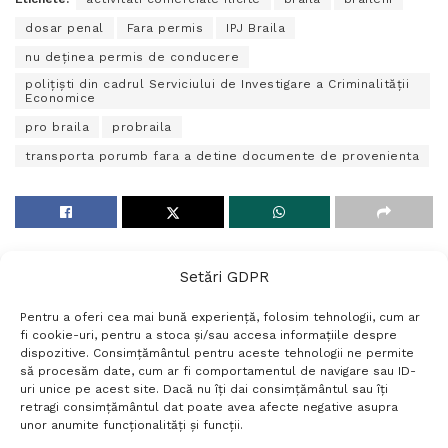
dosar penal
Fara permis
IPJ Braila
nu deținea permis de conducere
poliţişti din cadrul Serviciului de Investigare a Criminalităţii
Economice
pro braila
probraila
transporta porumb fara a detine documente de provenienta
Setări GDPR
Pentru a oferi cea mai bună experiență, folosim tehnologii, cum ar
fi cookie-uri, pentru a stoca și/sau accesa informațiile despre
dispozitive. Consimțământul pentru aceste tehnologii ne permite
să procesăm date, cum ar fi comportamentul de navigare sau ID-
uri unice pe acest site. Dacă nu îți dai consimțământul sau îți
Termeni si conditii
Politică de confidențialitate
retragi consimțământul dat poate avea afecte negative asupra
Politica cookies
Setări GDPR
Contact
unor anumite funcționalități și funcții.