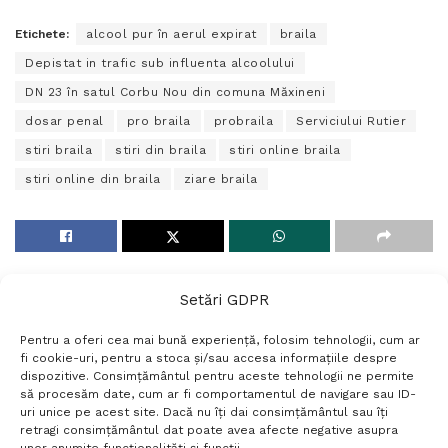
Etichete:
alcool pur în aerul expirat
braila
Depistat in trafic sub influenta alcoolului
DN 23 în satul Corbu Nou din comuna Măxineni
dosar penal
pro braila
probraila
Serviciului Rutier
stiri braila
stiri din braila
stiri online braila
stiri online din braila
ziare braila
Setări GDPR
Pentru a oferi cea mai bună experiență, folosim tehnologii, cum ar
fi cookie-uri, pentru a stoca și/sau accesa informațiile despre
dispozitive. Consimțământul pentru aceste tehnologii ne permite
să procesăm date, cum ar fi comportamentul de navigare sau ID-
uri unice pe acest site. Dacă nu îți dai consimțământul sau îți
retragi consimțământul dat poate avea afecte negative asupra