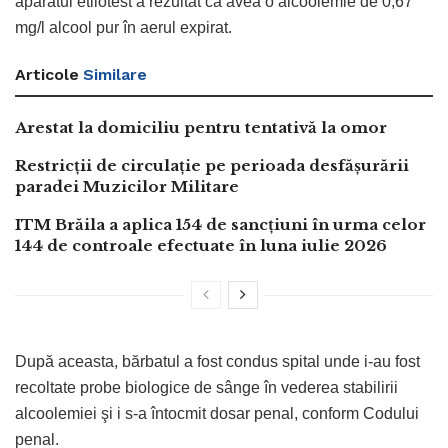
aparatul etilotest a rezultat că avea o alcoolemie de 0,67
mg/l alcool pur în aerul expirat.
Articole
Similare
Arestat la domiciliu pentru tentativă la omor
Restricții de circulație pe perioada desfășurării
paradei Muzicilor Militare
ITM Brăila a aplica 154 de sancțiuni în urma celor
144 de controale efectuate în luna iulie 2026
După aceasta, bărbatul a fost condus spital unde i-au fost
recoltate probe biologice de sânge în vederea stabilirii
alcoolemiei şi i s-a întocmit dosar penal, conform Codului
penal.